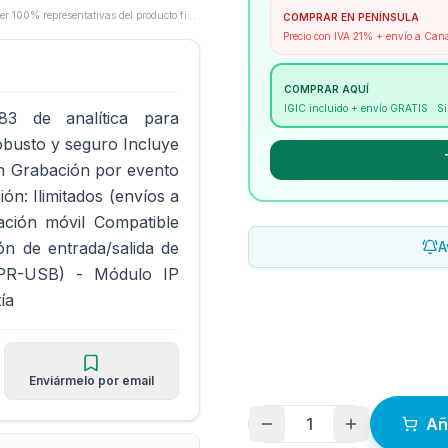
Las imágenes son proporcionadas por los fabricantes/proveedores y pueden no ser 100% representativas del producto final.
COMPRAR EN PENÍNSULA
Precio con IVA 21% + envío a Can
COMPRAR AQUÍ
IGIC incluido + envío GRATIS · 
Z83 de analítica para
robusto y seguro Incluye
ión Grabación por evento
ón: Ilimitados (envíos a
ación móvil Compatible
n de entrada/salida de
A
PR-USB) - Módulo IP
ía
Enviármelo por email
1
Añ