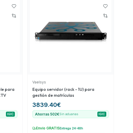
Vaelsys
le para
Equipo servidor (rack - 1U) para
CCTV
gestión de matrículas
3839.40
€
Ahorras 502€
IGIC
Sin aduanas
IGIC
Envío GRATIS
Entrega 24-48h