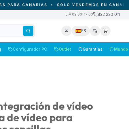
RA CANARIAS
•
SOLO VENDEMOS EN CANARIAS - D
822 220 011
L-V 09:00-17:00
ES
g
Configurador PC
Outlet
Garantías
Mundo 
ntegración de vídeo
ca de vídeo para
s sencillas