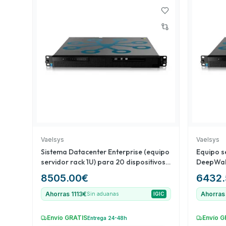
avanzado. El Pack de discos duros WD Purple (4) e
para complementar sistemas de videovigilancia me
confiable. Finalmente, el equipo servidor para gesti
fundamental para mejorar el control de accesos veh
diferentes aspectos dentro de la vigilancia y gesti
Vaelsys
Vaelsys
Sistema Datacenter Enterprise (equipo
Equipo se
servidor rack 1U) para 20 dispositivos
DeepWal
de conteo (data feed) ampliable a 200
8505.00
€
6432.
Ahorras 1113€
Ahorras
Sin aduanas
IGIC
Envío GRATIS
Envío G
Entrega 24-48h