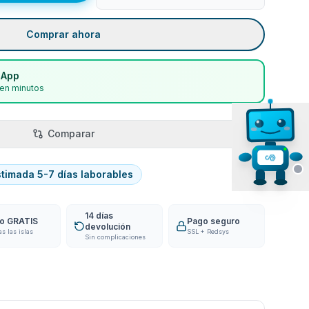
Comprar ahora
sApp
en minutos
Comparar
stimada 5-7 días laborables
14 días
ío GRATIS
Pago seguro
devolución
as las islas
SSL + Redsys
Sin complicaciones