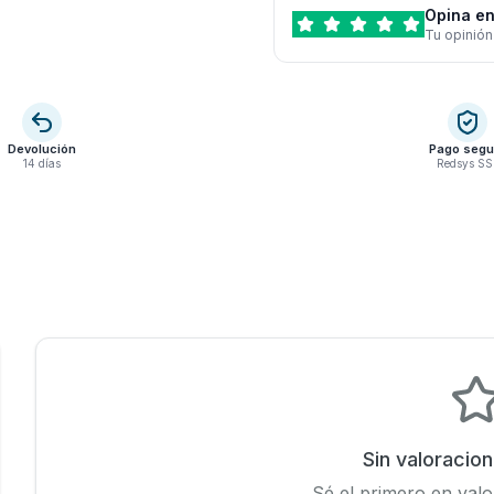
Opina en
Tu opinión
Devolución
Pago segu
14 días
Redsys SS
Sin valoracio
Sé el primero en valo