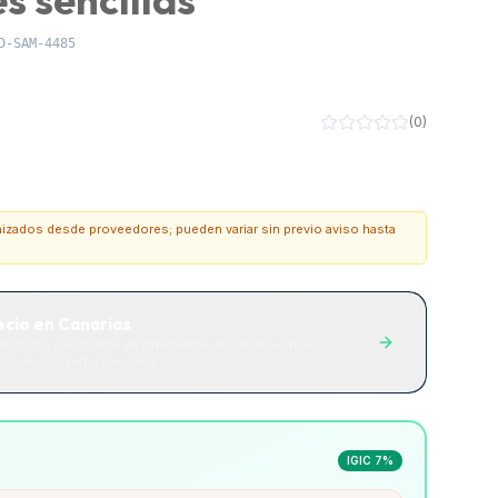
D-SAM-4485
(
0
)
onizados desde proveedores; pueden variar sin previo aviso hasta
ecio en Canarias
roducto más barato en otra tienda de Canarias, te lo
iones. Sin letra pequeña.
IGIC 7%