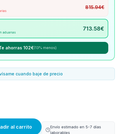
815.94
€
arias
713.58
€
Sin aduanas
Te ahorras 102€
(13% menos)
vísame cuando baje de precio
adir al carrito
Envío estimado en 5-7 días
laborables