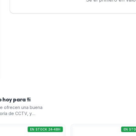
 hoy para ti
ue ofrecen una buena
goría de CCTV, y
ecesidades. El Sistema
talaciones con capacidad
EN STOCK 24-48H
EN STO
pWall (3) ofrece análisis