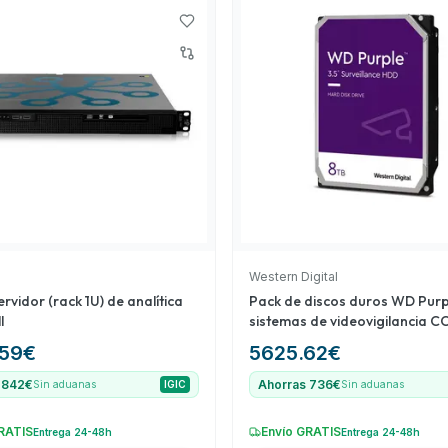
s una opción robusta
diante almacenamiento
ón de matrículas (9) es
iculares, abarcando así
ón de áreas seguras.
Western Digital
rvidor (rack 1U) de analítica
Pack de discos duros WD Purp
l
sistemas de videovigilancia 
59
€
5625.62
€
 842€
Ahorras 736€
Sin aduanas
IGIC
Sin aduanas
RATIS
Envío GRATIS
Entrega 24-48h
Entrega 24-48h