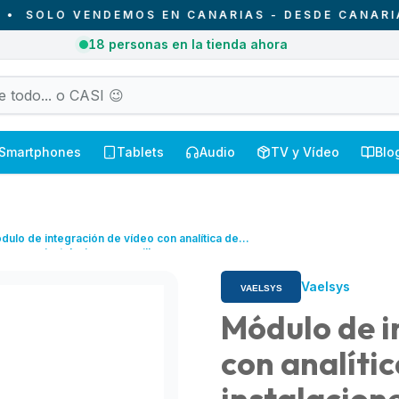
LO VENDEMOS EN CANARIAS - DESDE CANARIAS PA
4
pedidos entregados hoy en Canarias
Smartphones
Tablets
Audio
TV y Vídeo
Blo
dulo de integración de vídeo con analítica de
deo para instalaciones sencillas
Vaelsys
Módulo de i
con analíti
instalacione