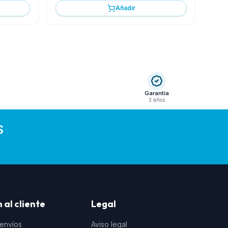
Añadir
Garantía
3 años
S
 al cliente
Legal
 envíos
Aviso legal