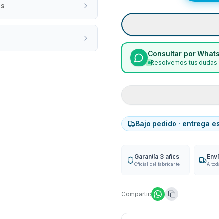
as
Consultar por What
Resolvemos tus dudas 
Bajo pedido · entrega e
Garantía 3 años
Env
Oficial del fabricante
A tod
Compartir: