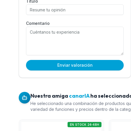
Título
Comentario
Enviar valoración
Nuestra amiga
canarIA
ha seleccionado
He seleccionado una combinación de productos q
variedad de funciones y precios dentro de la cate
asegurando que pueden complementar diferentes n
Datacenter Enterprise (1) es ideal para grandes ins
EN STOCK 24-48H
ampliable, mientras que el servidor de analítica Dee