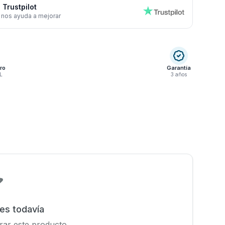
 Trustpilot
 nos ayuda a mejorar
ro
Garantía
L
3 años
nes todavía
rar este producto