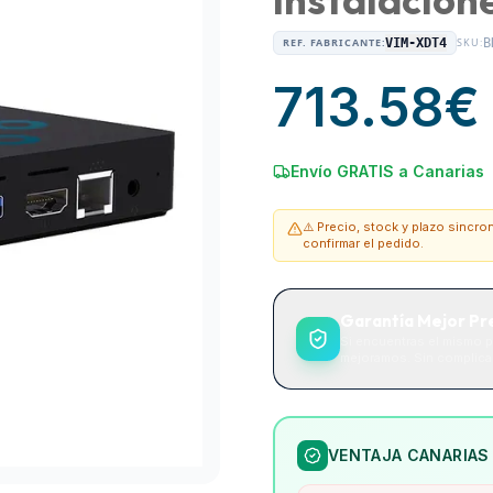
REF. FABRICANTE:
VIM-XDT4
SKU:
B
713.58
€
Envío GRATIS a Canarias
⚠️ Precio, stock y plazo sincr
confirmar el pedido.
Garantía Mejor Pr
Si encuentras el mismo p
mejoramos. Sin complicac
VENTAJA CANARIAS