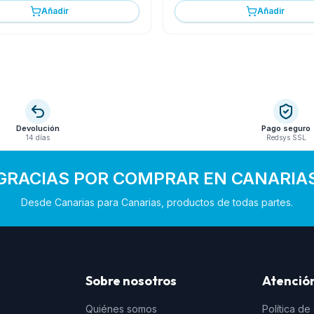
Añadir
Añadir
Devolución
Pago seguro
14 días
Redsys SSL
GRACIAS POR COMPRAR EN CANARIA
Desde Canarias para Canarias, productos de todas partes.
Sobre nosotros
Atención
Quiénes somos
Política de