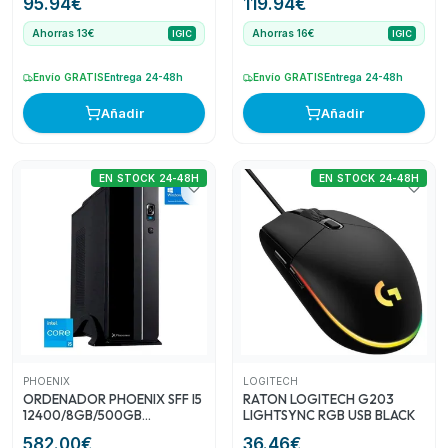
95.94
€
119.94
€
ERGONOMICO MULTIMEDIA
DISPLAYPORT ERGONOMICO
VESA ULTRA THIN BORDER
MULTIMEDIA VESA 3YR GAR
Ahorras 13€
Ahorras 16€
IGIC
IGIC
FREE 3YR GAR
Envío GRATIS
Entrega 24-48h
Envío GRATIS
Entrega 24-48h
Añadir
Añadir
EN STOCK 24-48H
EN STOCK 24-48H
PHOENIX
LOGITECH
ORDENADOR PHOENIX SFF I5
RATON LOGITECH G203
12400/8GB/500GB
LIGHTSYNC RGB USB BLACK
NVME/W11PRO
582.00
€
36.46
€