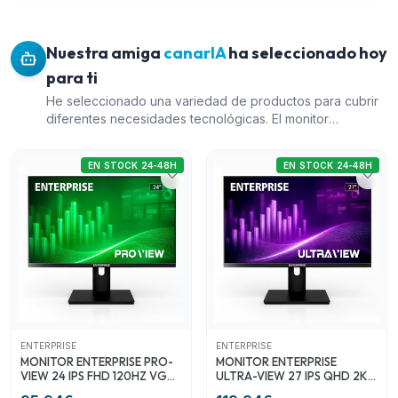
Nuestra amiga
canarIA
ha seleccionado hoy
para ti
He seleccionado una variedad de productos para cubrir
diferentes necesidades tecnológicas. El monitor
ENTERPRISE PRO-VIEW 24 IPS ofrece una excelente
experiencia visual debido a su ergonomía y opciones de
EN STOCK 24-48H
EN STOCK 24-48H
conectividad. El monitor ENTERPRISE ULTRA-VIEW 27 IPS
QHD ofrece una resolución 2K y múltiples puertos, ideal
para una experiencia multimedia enriquecida. El
ordenador PHOENIX SFF I5 es potente y adecuado para
usuarios que buscan rendimiento en sus tareas diarias
con componentes modernos. Por último, el ratón
LOGITECH G203 LIGHTSYNC RGB es una opción de alta
calidad para quienes buscan un ratón con características
de gaming a un precio asequible. La selección
representa un equilibrio de relación calidad-precio y
ENTERPRISE
ENTERPRISE
variedad en la oferta de marcas.
MONITOR ENTERPRISE PRO-
MONITOR ENTERPRISE
VIEW 24 IPS FHD 120HZ VGA
ULTRA-VIEW 27 IPS QHD 2K
+ HDMI + DISPLAYPORT
120HZ USB + HDMI +