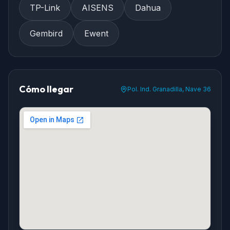
TP-Link
AISENS
Dahua
Gembird
Ewent
Cómo llegar
Pol. Ind. Granadilla, Nave 36