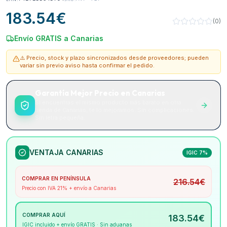
183.54
€
(
0
)
Envío GRATIS a Canarias
⚠️ Precio, stock y plazo sincronizados desde proveedores; pueden
variar sin previo aviso hasta confirmar el pedido.
Garantía Mejor Precio en Canarias
Si encuentras el mismo producto más barato en otra
tienda de Canarias, te lo mejoramos. Sin complicaciones.
Sin letra pequeña.
VENTAJA CANARIAS
IGIC 7%
COMPRAR EN PENÍNSULA
216.54
€
Precio con IVA 21% + envío a Canarias
COMPRAR AQUÍ
183.54
€
IGIC incluido + envío GRATIS · Sin aduanas