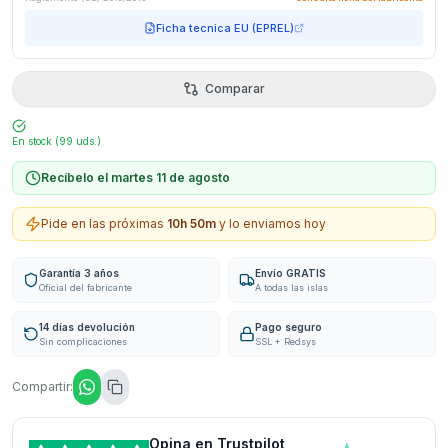
Ficha tecnica EU (EPREL)
Comparar
En stock (
99
uds.)
Recíbelo el martes 11 de agosto
Pide en las próximas
10
h
50
m
y lo enviamos hoy
Garantía 3 años
Envío GRATIS
Oficial del fabricante
A todas las islas
14 días devolución
Pago seguro
Sin complicaciones
SSL + Redsys
Compartir:
Opina en Trustpilot