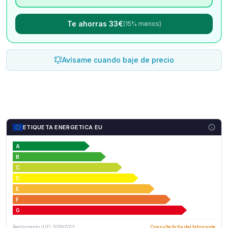
Te ahorras 33€
(15% menos)
Avísame cuando baje de precio
ETIQUETA ENERGETICA EU
A
B
C
D
E
F
G
Reglamento (UE) 2019/2013
Consulte ficha del fabricante