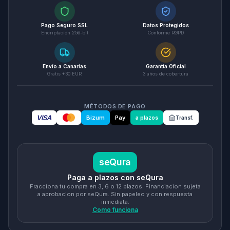
Pago Seguro SSL
Datos Protegidos
Encriptación 256-bit
Conforme RGPD
Envío a Canarias
Garantía Oficial
Gratis +30 EUR
3 años de cobertura
MÉTODOS DE PAGO
VISA
Bizum
Pay
a plazos
Transf.
seQura
Paga a plazos con seQura
Fracciona tu compra en 3, 6 o 12 plazos. Financiacion sujeta
a aprobacion por seQura. Sin papeleo y con respuesta
inmediata.
Como funciona