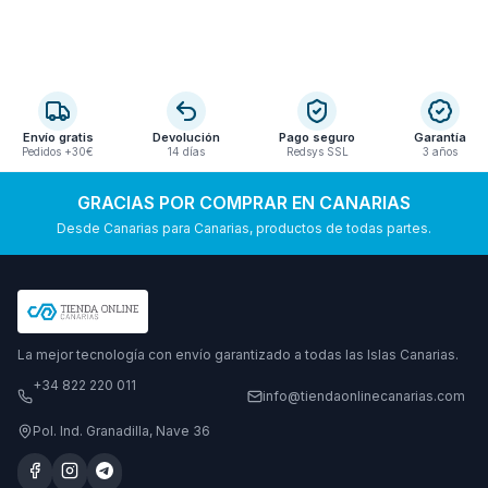
Envío gratis
Devolución
Pago seguro
Garantía
Pedidos +30€
14 días
Redsys SSL
3 años
GRACIAS POR COMPRAR EN CANARIAS
Desde Canarias para Canarias, productos de todas partes.
La mejor tecnología con envío garantizado a todas las Islas Canarias.
+34 822 220 011
info@tiendaonlinecanarias.com
Pol. Ind. Granadilla, Nave 36