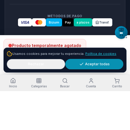
MÉTODOS DE PAGO
VISA
Bizum
Pay
a plazos
Transf.
Producto temporalmente agotado
seQura
Usamos cookies para mejorar tu experiencia.
Política de cookies
Paga a plazos con seQura
Fracciona tu compra en 3, 6 o 12 plazos. Financiacion sujeta
Rechazar
Aceptar todas
a aprobacion por seQura. Sin papeleo y con respuesta
Avísame cuando vuelva
inmediata.
Como funciona
Inicio
Categorías
Buscar
Cuenta
Carrito
Estado del servicio
·
Funcionando
Pago seguro
Envío a Canarias
Garantía Oficial
RGPD-compliant