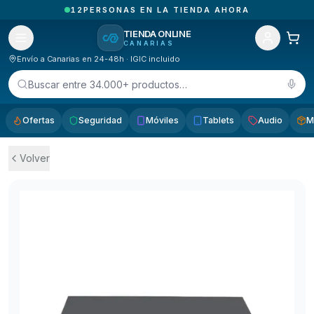
1
PEDIDOS RECIBIDOS HOY EN CANARIAS
TIENDA ONLINE
CANARIAS
Envío a Canarias en 24-48h · IGIC incluido
Buscar entre 34.000+ productos…
Ofertas
Seguridad
Móviles
Tablets
Audio
M
Volver