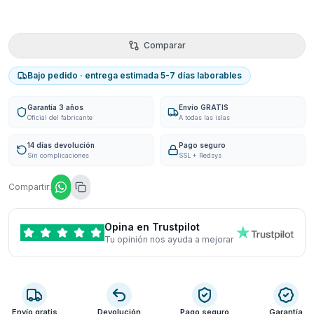
Comparar
Bajo pedido · entrega estimada 5-7 días laborables
Garantía 3 años
Envío GRATIS
Oficial del fabricante
A todas las islas
14 días devolución
Pago seguro
Sin complicaciones
SSL + Redsys
Compartir:
Opina en Trustpilot
Tu opinión nos ayuda a mejorar
Envío gratis
Devolución
Pago seguro
Garantía