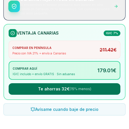
Si encuentras el mismo producto más barato en otra
tienda de Canarias, te lo mejoramos. Sin complicaciones.
Sin letra pequeña.
VENTAJA CANARIAS
IGIC 7%
COMPRAR EN PENÍNSULA
211.42
€
Precio con IVA 21% + envío a Canarias
COMPRAR AQUÍ
179.01
€
IGIC incluido + envío GRATIS · Sin aduanas
Te ahorras 32€
(15% menos)
Avísame cuando baje de precio