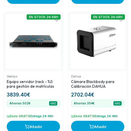
EN STOCK 24-48H
EN STOCK 24-48H
Vaelsys
Dahua
Equipo servidor (rack - 1U)
Cámara Blackbody para
para gestión de matrículas
Calibración DAHUA
3839.40
€
2702.04
€
Ahorras 502€
Ahorras 354€
IGIC
IGIC
Envío GRATIS
Entrega 24-48h
Envío GRATIS
Entrega 24-48h
Añadir
Añadir