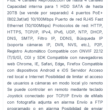
Plus: 4 canales Reproducción de hasta 4 canales
Capacidad interna para 1 HDD SATA de hasta
20TB (se vende por separado) 4 puertos PoE+
(802.3af/at) 10/100Mbps Puerto de red RJ45 Fast
Ethernet (10/100Mbps) Protocolos de red: HTTP,
HTTPS, TCP/IP, IPv4, IPv6, UDP, NTP, DHCP,
DNS, SMTP, Filtro IP, DDNS, Búsqueda IP
(soporta cámaras IP, DVR, NVS, etc.), P2P,
Registro Automático Compatible con ONVIF 22.12
(T/S/G), CGI y SDK Compatible con navegadores
web Chrome, IE, Safari, Edge, Firefox Compatible
con dispositivos Android e iOS Servidor Acceso
red local e Internet Posibilidad de limitar el acceso
de usuarios a cámaras en modo local y/o remoto
Se puede controlar en remoto mediante teclado
Joystick conectado por TCP/IP Envío de eMails
con fotografía adjunta en alarma Envío a FTP
programado o en alarma Posibilidad de enviar