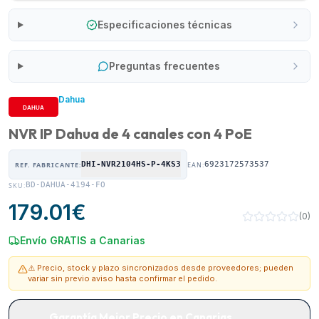
Especificaciones técnicas
Preguntas frecuentes
Dahua
NVR IP Dahua de 4 canales con 4 PoE
DHI-NVR2104HS-P-4KS3
6923172573537
REF. FABRICANTE:
EAN:
BD-DAHUA-4194-FO
SKU:
179.01
€
(
0
)
Envío GRATIS a Canarias
⚠️ Precio, stock y plazo sincronizados desde proveedores; pueden
variar sin previo aviso hasta confirmar el pedido.
Garantía Mejor Precio en Canarias