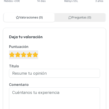
Pedidos +30€
14 días
Redsys SSL
3 años
Valoraciones
(
0
)
Preguntas
(
0
)
Deja tu valoración
Puntuación
Título
Comentario