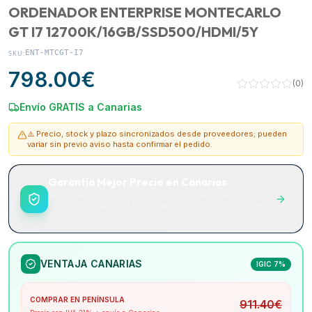
ORDENADOR ENTERPRISE MONTECARLO
GT I7 12700K/16GB/SSD500/HDMI/5Y
ENT-MTCGT-I7
SKU:
798.00
€
(
0
)
Envío GRATIS a Canarias
⚠️ Precio, stock y plazo sincronizados desde proveedores; pueden
variar sin previo aviso hasta confirmar el pedido.
Garantía Mejor Precio en Canarias
Si encuentras el mismo producto más barato en otra
tienda de Canarias, te lo mejoramos. Sin complicaciones.
Sin letra pequeña.
VENTAJA CANARIAS
IGIC 7%
COMPRAR EN PENÍNSULA
911.40
€