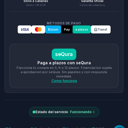
Envío a Canarias
Garantía Oficial
Gratis +30 EUR
3 años de cobertura
MÉTODOS DE PAGO
VISA
Bizum
Pay
a plazos
Transf.
seQura
Paga a plazos con seQura
Fracciona tu compra en 3, 6 o 12 plazos. Financiacion sujeta
a aprobacion por seQura. Sin papeleo y con respuesta
inmediata.
Como funciona
Estado del servicio
·
Funcionando