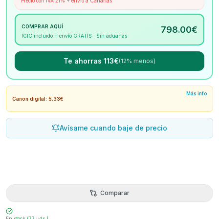
Precio con IVA 21% + envío a Canarias
COMPRAR AQUÍ
798.00
€
IGIC incluido + envío GRATIS · Sin aduanas
Te ahorras 113€
(12% menos)
Más info
Canon digital: 5.33€
Avísame cuando baje de precio
Comparar
En stock (
77
uds.)