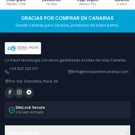
Envío gratis
Devolución
Pago seguro
Garantía
Pedidos +30€
14 días
Redsys SSL
3 años
GRACIAS POR COMPRAR EN CANARIAS
Desde Canarias para Canarias, productos de todas partes.
La mejor tecnología con envío garantizado a todas las Islas Canarias.
+34 822 220 011
info@tiendaonlinecanarias.com
Pol. Ind. Granadilla, Nave 36
SiteLock Secure
Sitio web verificado
Sobre nosotros