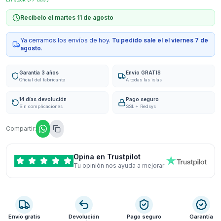
Recíbelo el martes 11 de agosto
Ya cerramos los envíos de hoy.
Tu pedido sale el
el viernes 7 de
agosto
.
Garantía 3 años
Envío GRATIS
Oficial del fabricante
A todas las islas
14 días devolución
Pago seguro
Sin complicaciones
SSL + Redsys
Compartir:
Opina en Trustpilot
Tu opinión nos ayuda a mejorar
Envío gratis
Devolución
Pago seguro
Garantía