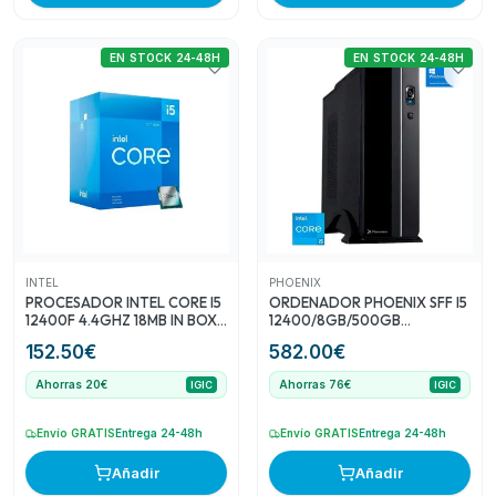
EN STOCK 24-48H
EN STOCK 24-48H
INTEL
PHOENIX
PROCESADOR INTEL CORE I5
ORDENADOR PHOENIX SFF I5
12400F 4.4GHZ 18MB IN BOX
12400/8GB/500GB
NO GRAPHICS
NVME/W11PRO
152.50
€
582.00
€
Ahorras 20€
Ahorras 76€
IGIC
IGIC
Envío GRATIS
Entrega 24-48h
Envío GRATIS
Entrega 24-48h
Añadir
Añadir