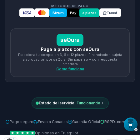
MÉTODOS DE PAGO
VISA
Bizum
Pay
a plazos
Transf.
seQura
Paga a plazos con seQura
Fracciona tu compra en 3, 6 o 12 plazos. Financiacion sujeta
a aprobacion por seQura. Sin papeleo y con respuesta
inmediata.
Como funciona
Estado del servicio
·
Funcionando
Pago seguro
Envío a Canarias
Garantía Oficial
RGPD-compliant
Opiniones en Trustpilot