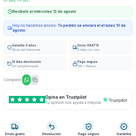
En stock (
74
uds.)
Recíbelo el miércoles 12 de agosto
Hoy no hacemos envíos.
Tu pedido se enviará el
el lunes 10 de
agosto
.
Garantía 3 años
Envío GRATIS
Oficial del fabricante
A todas las islas
14 días devolución
Pago seguro
Sin complicaciones
SSL + Redsys
Compartir:
Opina en Trustpilot
Tu opinión nos ayuda a mejorar
Envío gratis
Devolución
Pago seguro
Garantía