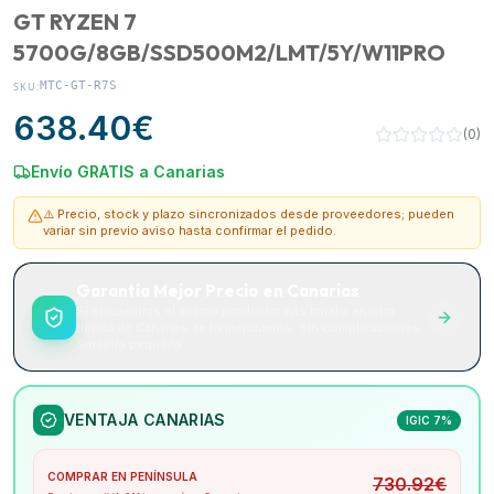
GT RYZEN 7
5700G/8GB/SSD500M2/LMT/5Y/W11PRO
MTC-GT-R7S
SKU:
638.40
€
(
0
)
Envío GRATIS a Canarias
⚠️ Precio, stock y plazo sincronizados desde proveedores; pueden
variar sin previo aviso hasta confirmar el pedido.
Garantía Mejor Precio en Canarias
Si encuentras el mismo producto más barato en otra
tienda de Canarias, te lo mejoramos. Sin complicaciones.
Sin letra pequeña.
VENTAJA CANARIAS
IGIC 7%
COMPRAR EN PENÍNSULA
730.92
€