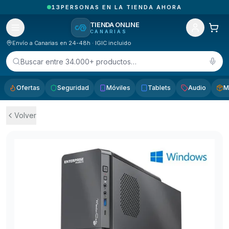
1
PEDIDOS RECIBIDOS HOY EN CANARIAS
TIENDA ONLINE
CANARIAS
Envío a Canarias en 24-48h · IGIC incluido
Buscar entre 34.000+ productos…
Ofertas
Seguridad
Móviles
Tablets
Audio
M
Volver