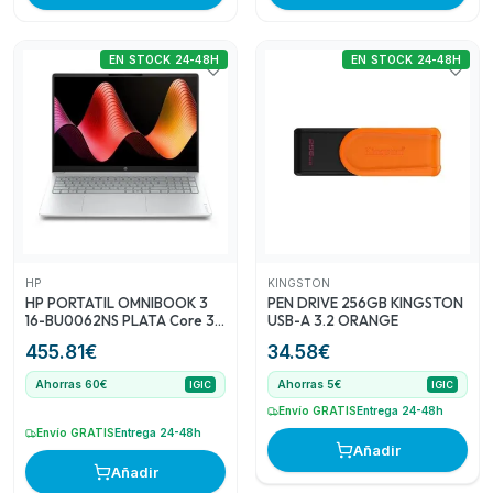
EN STOCK 24-48H
EN STOCK 24-48H
HP
KINGSTON
HP PORTATIL OMNIBOOK 3
PEN DRIVE 256GB KINGSTON
16-BU0062NS PLATA Core 3-
USB-A 3.2 ORANGE
100U/ 16"/ 8GB/ 512GB SSD /
455.81
€
34.58
€
FREEDOS
Ahorras 60€
Ahorras 5€
IGIC
IGIC
Envío GRATIS
Entrega 24-48h
Envío GRATIS
Entrega 24-48h
Añadir
Añadir