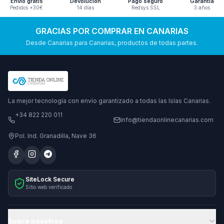
Envío gratis
Devolución
Pago seguro
Garantía
Pedidos +30€
14 días
Redsys SSL
3 años
GRACIAS POR COMPRAR EN CANARIAS
Desde Canarias para Canarias, productos de todas partes.
La mejor tecnología con envío garantizado a todas las Islas Canarias.
+34 822 220 011
info@tiendaonlinecanarias.com
Pol. Ind. Granadilla, Nave 36
SiteLock Secure
Sitio web verificado
Sobre nosotros