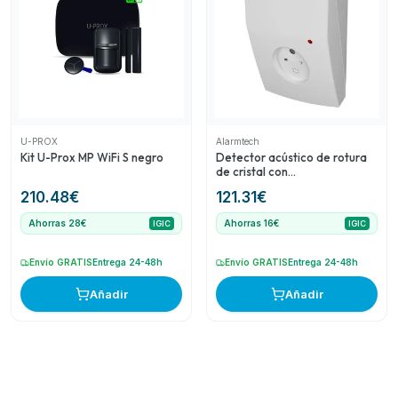
U-PROX
Alarmtech
Kit U-Prox MP WiFi S negro
Detector acústico de rotura
de cristal con
antienmascaramiento
210.48
€
121.31
€
Ahorras 28€
Ahorras 16€
IGIC
IGIC
Envío GRATIS
Entrega 24-48h
Envío GRATIS
Entrega 24-48h
Añadir
Añadir