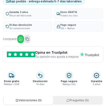
Bajo pedido · entrega estimada 5-7 días laborables
Garantía 3 años
Envío GRATIS
Oficial del fabricante
A todas las islas
14 días devolución
Pago seguro
Sin complicaciones
SSL + Redsys
Compartir:
Opina en Trustpilot
Tu opinión nos ayuda a mejorar
Envío gratis
Devolución
Pago seguro
Garantía
Pedidos +30€
14 días
Redsys SSL
3 años
Valoraciones
(
0
)
Preguntas
(
0
)