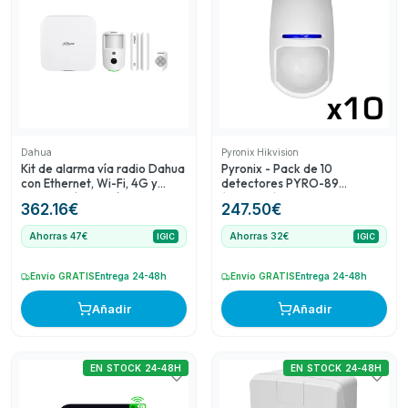
destaca por su conectividad WiFi, adecuado para
usuarios que buscan facilidad de instalación. Finalmente,
el Detector acústico de rotura de cristal ofrece una
protección adicional útil para detectar intrusiones a través
de ventanas.
Dahua
Pyronix Hikvision
Kit de alarma vía radio Dahua
Pyronix - Pack de 10
con Ethernet, Wi-Fi, 4G y
detectores PYRO-89
verificación por vídeo
(KX15DT2)
362.16
€
247.50
€
Ahorras 47€
Ahorras 32€
IGIC
IGIC
Envío GRATIS
Entrega 24-48h
Envío GRATIS
Entrega 24-48h
Añadir
Añadir
EN STOCK 24-48H
EN STOCK 24-48H