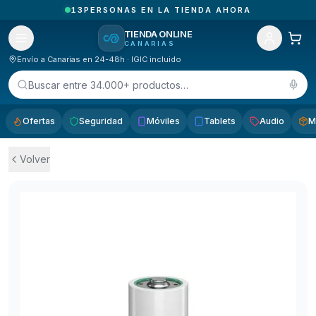
1
PEDIDOS RECIBIDOS HOY EN CANARIAS
TIENDA ONLINE
CANARIAS
Envío a Canarias en 24-48h · IGIC incluido
Buscar entre 34.000+ productos…
Ofertas
Seguridad
Móviles
Tablets
Audio
M
Volver