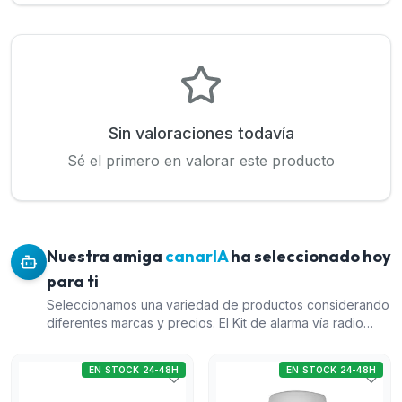
Sin valoraciones todavía
Sé el primero en valorar este producto
Nuestra amiga
canarIA
ha seleccionado hoy
para ti
Seleccionamos una variedad de productos considerando
diferentes marcas y precios. El Kit de alarma vía radio
Dahua incluye múltiples tecnologías de comunicación, lo
que lo hace muy versátil. El pack de 10 detectores
EN STOCK 24-48H
EN STOCK 24-48H
Pyronix ofrece una buena relación calidad-precio ideal
para cubrir varias áreas. El Kit U-Prox MP WiFi S negro