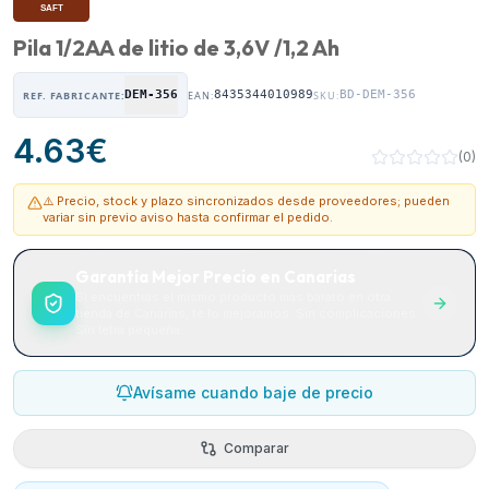
Pila 1/2AA de litio de 3,6V /1,2 Ah
DEM-356
8435344010989
BD-DEM-356
REF. FABRICANTE:
EAN:
SKU:
4.63
€
(
0
)
⚠️ Precio, stock y plazo sincronizados desde proveedores; pueden
variar sin previo aviso hasta confirmar el pedido.
Garantía Mejor Precio en Canarias
Si encuentras el mismo producto más barato en otra
tienda de Canarias, te lo mejoramos. Sin complicaciones.
Sin letra pequeña.
Avísame cuando baje de precio
Comparar