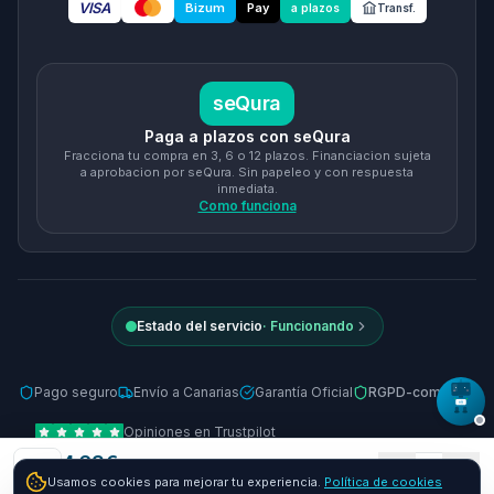
VISA
Bizum
Pay
a plazos
Transf.
seQura
Paga a plazos con seQura
Fracciona tu compra en 3, 6 o 12 plazos. Financiacion sujeta
a aprobacion por seQura. Sin papeleo y con respuesta
inmediata.
Como funciona
Estado del servicio
·
Funcionando
Pago seguro
Envío a Canarias
Garantía Oficial
RGPD-compliant
Opiniones en Trustpilot
4.63
€
© 2026 Tienda Online Canarias.
Todos los derechos reservados
.
1
Usamos cookies para mejorar tu experiencia.
Política de cookies
+
25.37
€ y envío GRATIS
24-48h