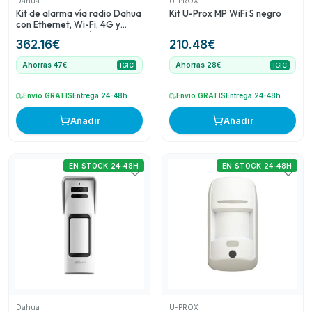
Dahua
U-PROX
seguridad completos.
Kit de alarma vía radio Dahua
Kit U-Prox MP WiFi S negro
con Ethernet, Wi-Fi, 4G y
verificación por vídeo
362.16
€
210.48
€
Ahorras 47€
Ahorras 28€
IGIC
IGIC
Envío GRATIS
Entrega 24-48h
Envío GRATIS
Entrega 24-48h
Añadir
Añadir
EN STOCK 24-48H
EN STOCK 24-48H
Dahua
U-PROX