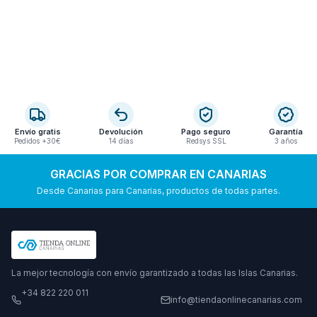
Envío gratis
Devolución
Pago seguro
Garantía
Pedidos +30€
14 días
Redsys SSL
3 años
GRACIAS POR COMPRAR EN CANARIAS
Desde Canarias para Canarias, productos de todas partes.
La mejor tecnología con envío garantizado a todas las Islas Canarias.
+34 822 220 011
info@tiendaonlinecanarias.com