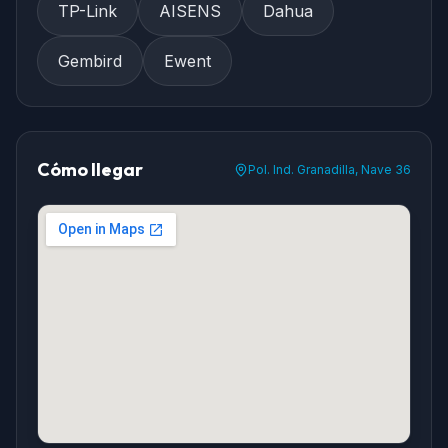
TP-Link
AISENS
Dahua
Gembird
Ewent
Cómo llegar
Pol. Ind. Granadilla, Nave 36