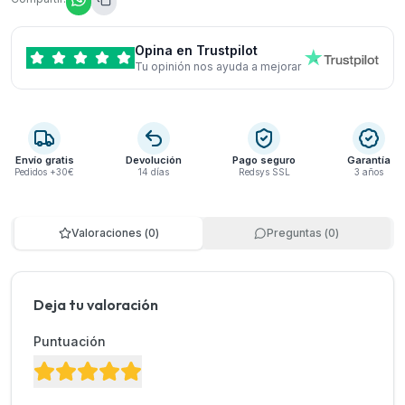
Opina en Trustpilot
Tu opinión nos ayuda a mejorar
Envío gratis
Devolución
Pago seguro
Garantía
Pedidos +30€
14 días
Redsys SSL
3 años
Valoraciones
(
0
)
Preguntas
(
0
)
Deja tu valoración
Puntuación