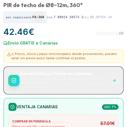
PIR de techo de Ø8~12m, 360°
FX-360
7 88924 50573 2
BD-OPTEX-34
REF. FABRICANTE:
EAN:
SKU:
42.46
€
(
0
)
Envío GRATIS a Canarias
⚠️ Precio, stock y plazo sincronizados desde proveedores; pueden
variar sin previo aviso hasta confirmar el pedido.
Garantía Mejor Precio en Canarias
Si encuentras el mismo producto más barato en otra
tienda de Canarias, te lo mejoramos. Sin complicaciones.
Sin letra pequeña.
VENTAJA CANARIAS
IGIC 7%
COMPRAR EN PENÍNSULA
57.01
€
Precio con IVA 21% + envío a Canarias