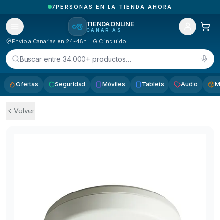
1
PEDIDOS RECIBIDOS HOY EN CANARIAS
TIENDA ONLINE
CANARIAS
Envío a Canarias en 24-48h · IGIC incluido
Buscar entre 34.000+ productos…
Ofertas
Seguridad
Móviles
Tablets
Audio
M
Volver