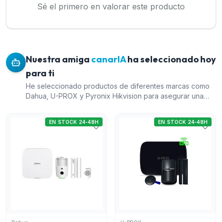
Sé el primero en valorar este producto
Nuestra amiga
canarIA
ha seleccionado hoy
para ti
He seleccionado productos de diferentes marcas como
Dahua, U-PROX y Pyronix Hikvision para asegurar una
variedad de opciones. El Kit de alarma vía radio Dahua
ofrece una solución completa con múltiples opciones de
EN STOCK 24-48H
EN STOCK 24-48H
conectividad como Ethernet, Wi-Fi y 4G, lo que lo hace
versátil. El Kit U-Prox MP WiFi S es una opción económica
de seguridad con conectividad Wi-Fi, que complementa
bien al kit de Dahua. El Detector PIRCAM vía radio de
exterior de Dahua proporciona un valor añadido al
permitir la verificación por vídeo, y finalmente, el Detector
PIRCAM de interior U-PROX es ideal para complementar
cualquier sistema de seguridad con vigilancia más
enfocada en interiores. Todos estos productos ofrecen
una buena relación calidad-precio para sistemas de