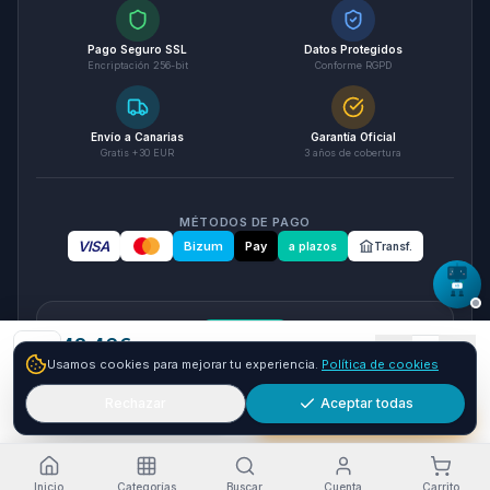
Pago Seguro SSL
Datos Protegidos
Encriptación 256-bit
Conforme RGPD
Envío a Canarias
Garantía Oficial
Gratis +30 EUR
3 años de cobertura
MÉTODOS DE PAGO
VISA
Bizum
Pay
a plazos
Transf.
seQura
42.46
€
1
Usamos cookies para mejorar tu experiencia.
Política de cookies
Envío GRATIS
24-48h
Paga a plazos con seQura
Fracciona tu compra en 3, 6 o 12 plazos. Financiacion sujeta
Rechazar
Aceptar todas
Añadir
Comprar ya
a aprobacion por seQura. Sin papeleo y con respuesta
inmediata.
Como funciona
Inicio
Categorías
Buscar
Cuenta
Carrito