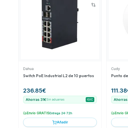
convencional. Finalmente, el Switch de 8 puertos P
de Wi-Tek ofrece una excelente relación calidad-pr
configuraciones que requieren gestión remota. A pes
calificaciones, estos productos ofrecen caracterís
justifican su recomendación.
Dahua
Cudy
Switch PoE Industrial L2 de 10 puertos
Punto de
236.85
€
111.38
Ahorras 31€
Ahorras
Sin aduanas
IGIC
Envío GRATIS
Envío G
Entrega 24-72h
Añadir