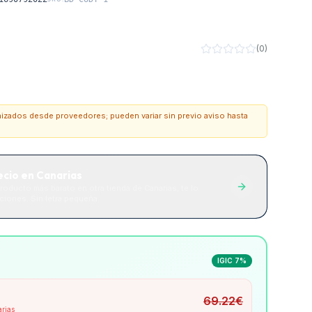
(
0
)
onizados desde proveedores; pueden variar sin previo aviso hasta
ecio en Canarias
roducto más barato en otra tienda de Canarias, te lo
iones. Sin letra pequeña.
IGIC 7%
69.22
€
arias