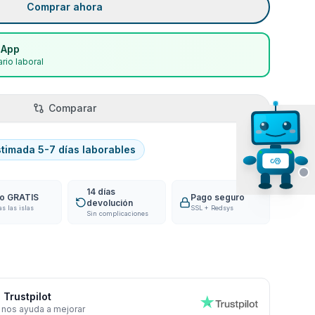
Comprar ahora
sApp
rio laboral
Comparar
stimada 5-7 días laborables
14 días
ío GRATIS
Pago seguro
devolución
as las islas
SSL + Redsys
Sin complicaciones
 Trustpilot
 nos ayuda a mejorar