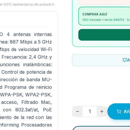
Las imágenes son proporcionadas por los fabricantes/proveedores y pueden no ser 100% representativas del producto final.
COMPRAR AQUÍ
IGIC incluido + envío GRATIS · 
 4 antenas internas
tánea: 867 Mbps a 5 GHz
bps de velocidad Wi-Fi
a Frecuencia: 2,4 GHz y
A
ciones inalámbricas:
o Control de potencia de
Dirección de banda MU-
d Programa de reinicio
co: WPA-PSK, WPA2-PSK,
cceso, Filtrado Mac,
e con 802.3af/at, PoE
1
Añ
iento de la red con las
mforming Procesadores