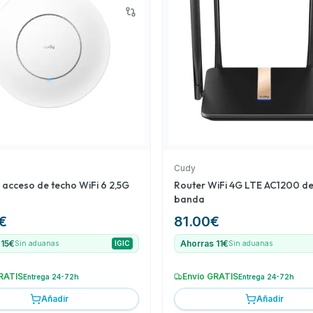
oE gestionado en la nube
ecio y es ideal para
ar de la falta de
ticas avanzadas que
Cudy
 acceso de techo WiFi 6 2,5G
Router WiFi 4G LTE AC1200 de
banda
€
81.00
€
 15€
Ahorras 11€
Sin aduanas
IGIC
Sin aduanas
RATIS
Envío GRATIS
Entrega 24-72h
Entrega 24-72h
Añadir
Añadir