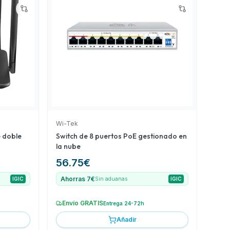
Wi-Tek
 doble
Switch de 8 puertos PoE gestionado en
la nube
56.75
€
Ahorras 7€
IGIC
Sin aduanas
IGIC
Envío GRATIS
Entrega 24-72h
Añadir