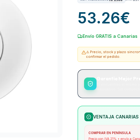
53.26
€
Envío GRATIS a Canarias
⚠️ Precio, stock y plazo sincr
confirmar el pedido.
Garantía Mejor Pr
Si encuentras el mismo p
mejoramos. Sin complicac
VENTAJA CANARIAS
COMPRAR EN PENÍNSULA
Precio con IVA 21% + envío a Can