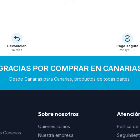
Devolución
Pago seguro
14 días
Redsys SSL
GRACIAS POR COMPRAR EN CANARIA
Desde Canarias para Canarias, productos de todas partes.
Sobre nosotros
Atención
Quiénes somos
Política de
s Canarias.
Nuestra empresa
Seguimien