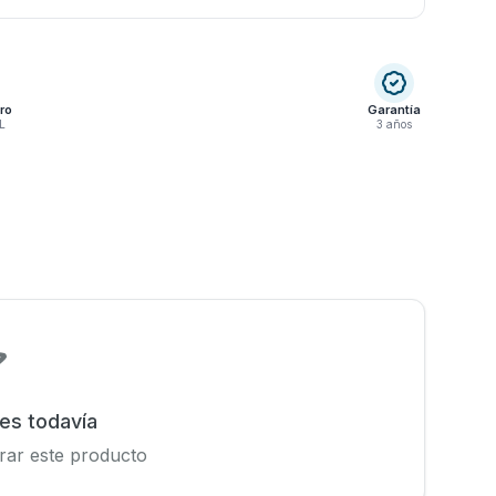
ro
Garantía
L
3 años
nes todavía
rar este producto