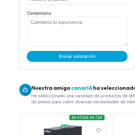
Comentario
Enviar valoración
Nuestra amiga
canarIA
ha seleccionado
He seleccionado una variedad de productos de dif
de precio para cubrir diversas necesidades de netw
Industrial L2 de 10 puertos de Dahua es ideal para 
industriales robustas. El Punto de acceso de techo
EN STOCK 24-72H
ofrece conectividad avanzada con la última tecnolog
4G LTE AC1200 de doble banda de Cudy proporcion
conectividad flexible para zonas con acceso limita