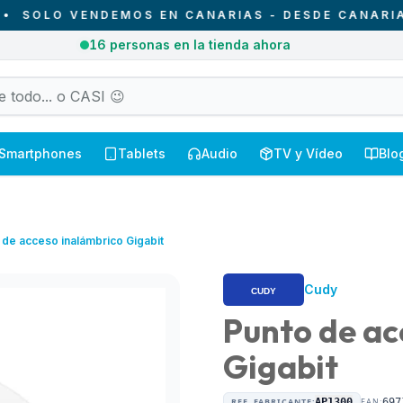
LO VENDEMOS EN CANARIAS - DESDE CANARIAS PA
2
pedidos recibidos hoy en Canarias
Smartphones
Tablets
Audio
TV y Vídeo
Blo
 de acceso inalámbrico Gigabit
Cudy
Punto de ac
Gigabit
REF. FABRICANTE:
AP1300
EAN:
697