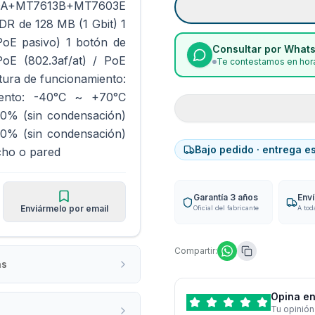
1DA+MT7613B+MT7603E
R de 128 MB (1 Gbit) 1
PoE pasivo) 1 botón de
Consultar por What
PoE (802.3af/at) / PoE
Te contestamos en hora
tura de funcionamiento:
ento: -40°C ~ +70°C
90% (sin condensación)
0% (sin condensación)
Bajo pedido · entrega e
cho o pared
Garantía 3 años
Env
Enviármelo por email
Oficial del fabricante
A tod
Compartir:
as
Opina en
Tu opinión