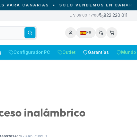
RA CANARIAS
•
SOLO VENDEMOS EN CANARIAS - D
822 220 011
L-V 09:00-17:00
ES
g
Configurador PC
Outlet
Garantías
Mundo 
ceso inalámbrico
1690792022
SKU:
BD-CUDY-1