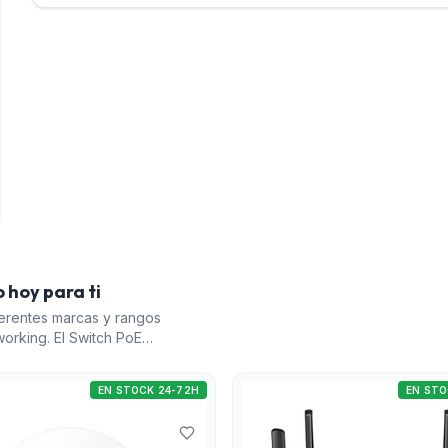
 hoy para ti
erentes marcas y rangos
orking. El Switch PoE
configuraciones
 WiFi 6 2,5G de Cudy
EN STOCK 24-72H
EN STO
ía WiFi 6. El Router WiFi
a una solución de
do a cableado