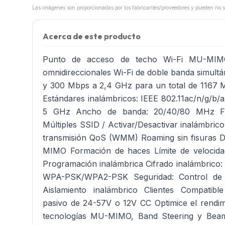
Acerca de este producto
Punto de acceso de techo Wi-Fi MU-MIMO
omnidireccionales Wi-Fi de doble banda simul
y 300 Mbps a 2,4 GHz para un total de 1167 M
Estándares inalámbricos: IEEE 802.11ac/n/g/b/
5 GHz Ancho de banda: 20/40/80 MHz Fun
Múltiples SSID / Activar/Desactivar inalámbric
transmisión QoS (WMM) Roaming sin fisuras 
MIMO Formación de haces Límite de velocida
Programación inalámbrica Cifrado inalámbri
WPA-PSK/WPA2-PSK Seguridad: Control de a
Aislamiento inalámbrico Clientes Compatibl
pasivo de 24-57V o 12V CC Optimice el rendim
tecnologías MU-MIMO, Band Steering y Bea