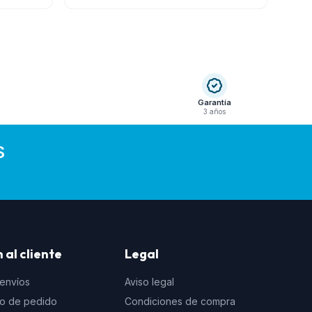
Garantía
3 años
S
 al cliente
Legal
 envíos
Aviso legal
to de pedido
Condiciones de compra