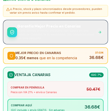
⚠️ Precio, stock y plazo sincronizados desde proveedores; pueden
variar sin previo aviso hasta confirmar el pedido.
Garantía Mejor Precio en Canarias
Si encuentras el mismo producto más barato en otra
tienda de Canarias, te lo mejoramos. Sin complicaciones.
Sin letra pequeña.
MEJOR PRECIO EN CANARIAS
37.03
€
36.68
€
0.35
€ menos
que en la competencia
VENTAJA CANARIAS
IGIC 7%
COMPRAR EN PENÍNSULA
50.47
€
Precio con IVA 21% + envío a Canarias
COMPRAR AQUÍ
36.68
€
IGIC incluido + envío GRATIS · Sin aduanas