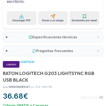
escritorio.
Descargar PDF
Enviar a un amigo
Enviármelo por email
Especificaciones técnicas
Preguntas frecuentes
LOGITECH
RATON LOGITECH G203 LIGHTSYNC RGB
USB BLACK
5099206089167
910-005796
EAN:
SKU:
36.68
€
(
0
)
Envío GRATIS a Canarias