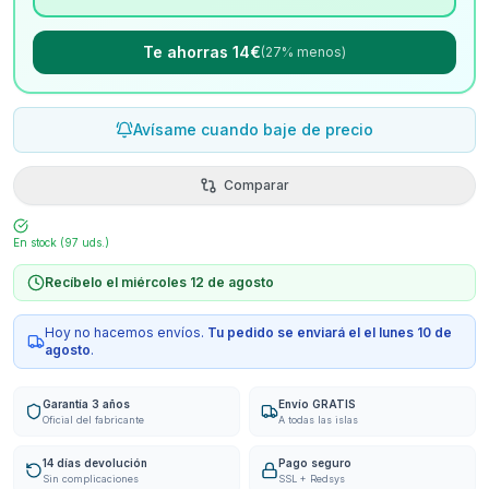
Te ahorras 14€
(27% menos)
Avísame cuando baje de precio
Comparar
En stock (
97
uds.)
Recíbelo el miércoles 12 de agosto
Hoy no hacemos envíos.
Tu pedido se enviará el
el lunes 10 de
agosto
.
Garantía 3 años
Envío GRATIS
Oficial del fabricante
A todas las islas
14 días devolución
Pago seguro
Sin complicaciones
SSL + Redsys