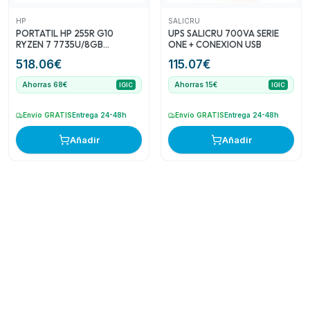
HP
SALICRU
PORTATIL HP 255R G10
UPS SALICRU 700VA SERIE
RYZEN 7 7735U/8GB
ONE + CONEXION USB
DDR5/SSD512GB/15.6
518.06
€
115.07
€
FHD/USB-C/FREEDOS
Ahorras 68€
Ahorras 15€
IGIC
IGIC
Envío GRATIS
Entrega 24-48h
Envío GRATIS
Entrega 24-48h
Añadir
Añadir