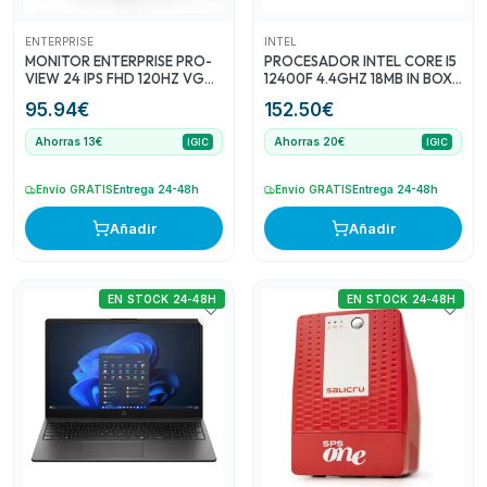
seleccionados previamente.
ENTERPRISE
INTEL
MONITOR ENTERPRISE PRO-
PROCESADOR INTEL CORE I5
VIEW 24 IPS FHD 120HZ VGA
12400F 4.4GHZ 18MB IN BOX
+ HDMI + DISPLAYPORT
NO GRAPHICS
95.94
€
152.50
€
ERGONOMICO MULTIMEDIA
VESA ULTRA THIN BORDER
Ahorras 13€
Ahorras 20€
IGIC
IGIC
FREE 3YR GAR
Envío GRATIS
Entrega 24-48h
Envío GRATIS
Entrega 24-48h
Añadir
Añadir
EN STOCK 24-48H
EN STOCK 24-48H