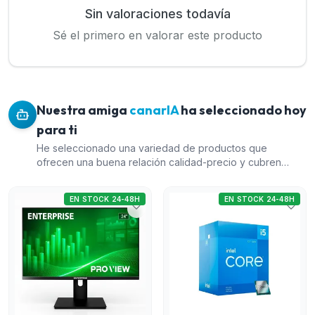
Sin valoraciones todavía
Sé el primero en valorar este producto
Nuestra amiga
canarIA
ha seleccionado hoy
para ti
He seleccionado una variedad de productos que
ofrecen una buena relación calidad-precio y cubren
diferentes necesidades tecnológicas. El MONITOR
ENTERPRISE PRO-VIEW 24 IPS ofrece características
EN STOCK 24-48H
EN STOCK 24-48H
avanzadas a un precio competitivo. El PROCESADOR
INTEL CORE I5 12400F es una excelente opción para
mejorar el rendimiento de equipos de escritorio. El
PORTATIL HP 255R G10, con un procesador Ryzen 7,
proporciona un buen balance entre rendimiento y costo
para usuarios móviles. Finalmente, la UPS SALICRU 700VA
asegura protección contra interrupciones eléctricas,
complementando bien cualquiera de los dispositivos