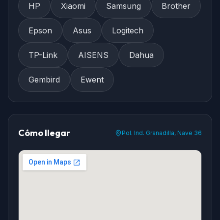
HP
Xiaomi
Samsung
Brother
Epson
Asus
Logitech
TP-Link
AISENS
Dahua
Gembird
Ewent
Cómo llegar
Pol. Ind. Granadilla, Nave 36