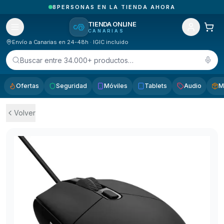
1
PEDIDOS RECIBIDOS HOY EN CANARIAS
TIENDA ONLINE
CANARIAS
Envío a Canarias en 24-48h · IGIC incluido
Buscar entre 34.000+ productos…
Ofertas
Seguridad
Móviles
Tablets
Audio
M
Volver