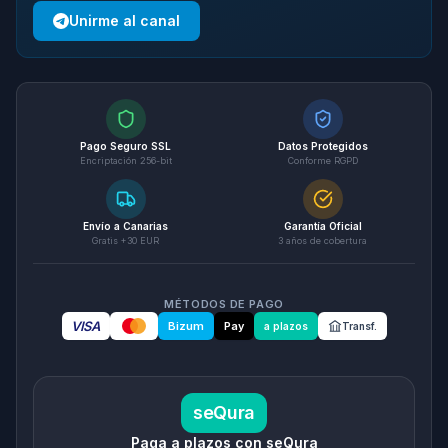
Unirme al canal
Pago Seguro SSL
Datos Protegidos
Encriptación 256-bit
Conforme RGPD
Envío a Canarias
Garantía Oficial
Gratis +30 EUR
3 años de cobertura
MÉTODOS DE PAGO
VISA
Bizum
Pay
a plazos
Transf.
seQura
Paga a plazos con seQura