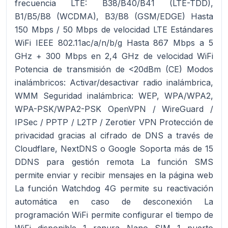
frecuencia LTE: B38/B40/B41 (LTE-TDD),
B1/B5/B8 (WCDMA), B3/B8 (GSM/EDGE) Hasta
150 Mbps / 50 Mbps de velocidad LTE Estándares
WiFi IEEE 802.11ac/a/n/b/g Hasta 867 Mbps a 5
GHz + 300 Mbps en 2,4 GHz de velocidad WiFi
Potencia de transmisión de <20dBm (CE) Modos
inalámbricos: Activar/desactivar radio inalámbrica,
WMM Seguridad inalámbrica: WEP, WPA/WPA2,
WPA-PSK/WPA2-PSK OpenVPN / WireGuard /
IPSec / PPTP / L2TP / Zerotier VPN Protección de
privacidad gracias al cifrado de DNS a través de
Cloudflare, NextDNS o Google Soporta más de 15
DDNS para gestión remota La función SMS
permite enviar y recibir mensajes en la página web
La función Watchdog 4G permite su reactivación
automática en caso de desconexión La
programación WiFi permite configurar el tiempo de