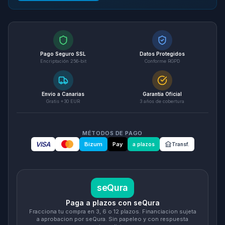
Pago Seguro SSL
Datos Protegidos
Encriptación 256-bit
Conforme RGPD
Envío a Canarias
Garantía Oficial
Gratis +30 EUR
3 años de cobertura
MÉTODOS DE PAGO
VISA
Bizum
Pay
a plazos
Transf.
seQura
Paga a plazos con seQura
Fracciona tu compra en 3, 6 o 12 plazos. Financiacion sujeta
a aprobacion por seQura. Sin papeleo y con respuesta