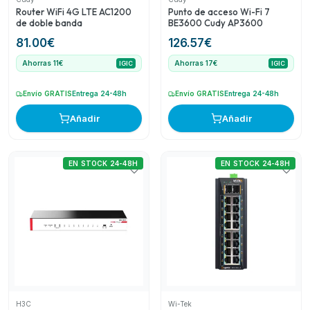
un manejo robusto de redes con capacidad PoE para
Router WiFi 4G LTE AC1200
Punto de acceso Wi-Fi 7
dispositivos múltiples.
de doble banda
BE3600 Cudy AP3600
81.00
€
126.57
€
Ahorras 11€
Ahorras 17€
IGIC
IGIC
Envío GRATIS
Entrega 24-48h
Envío GRATIS
Entrega 24-48h
Añadir
Añadir
EN STOCK 24-48H
EN STOCK 24-48H
H3C
Wi-Tek