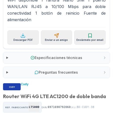
WiFi disponible 1 ranura Nano SIM 1 puerto
WAN/LAN RJ45 a 10/100 Mbps para doble
conectividad 1 botón de reinicio Fuente de
alimentación
Descargar PDF
Enviar a un amigo
Enviármelo por email
Especificaciones técnicas
Preguntas frecuentes
Cudy
Router WiFi 4G LTE AC1200 de doble banda
LT500D
6971690792060
BD-CUDY-38
REF. FABRICANTE:
EAN:
SKU: