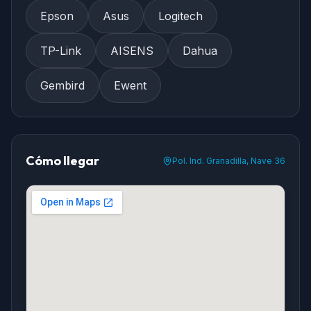
Epson
Asus
Logitech
TP-Link
AISENS
Dahua
Gembird
Ewent
Cómo llegar
Pol. Ind. Granadilla, Nave 36