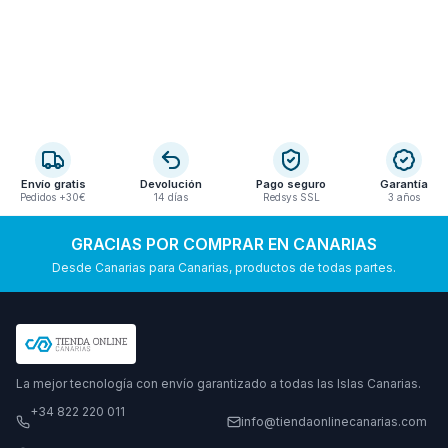
Envío gratis
Devolución
Pago seguro
Garantía
Pedidos +30€
14 días
Redsys SSL
3 años
GRACIAS POR COMPRAR EN CANARIAS
Desde Canarias para Canarias, productos de todas partes.
La mejor tecnología con envío garantizado a todas las Islas Canarias.
+34 822 220 011
info@tiendaonlinecanarias.com