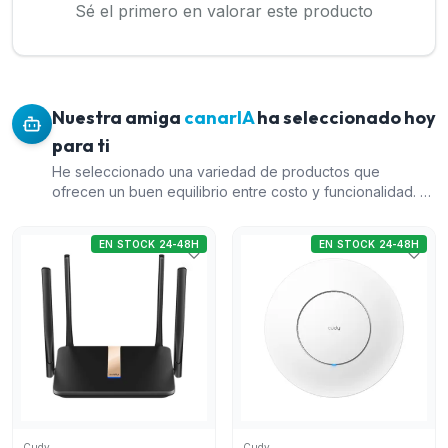
Sé el primero en valorar este producto
Nuestra amiga
canarIA
ha seleccionado hoy
para ti
He seleccionado una variedad de productos que
ofrecen un buen equilibrio entre costo y funcionalidad. El
Router WiFi 4G LTE AC1200 de doble banda de Cudy
(índice 6) es ideal para usuarios que necesitan
EN STOCK 24-48H
EN STOCK 24-48H
conectividad 4G en el hogar o la oficina. El Punto de
acceso Wi-Fi 7 BE3600 Cudy AP3600 (índice 2) ofrece la
tecnología Wi-Fi 7 más reciente, prometiendo altas
velocidades y capacidad para múltiples dispositivos. El
Switch PoE de 8 puertos Gigabit + 2 puertos Uplink de
H3C (índice 4) es esencial para expandir redes en
entornos corporativos, proporcionando energía y datos a
través de Ethernet. Finalmente, el Switch PoE gestionable
L2 de 16 PoE+ Gigabit + 2 SFP 2,5G de Wi-Tek (índice 30)
es una excelente opción para empresas que necesitan
Cudy
Cudy