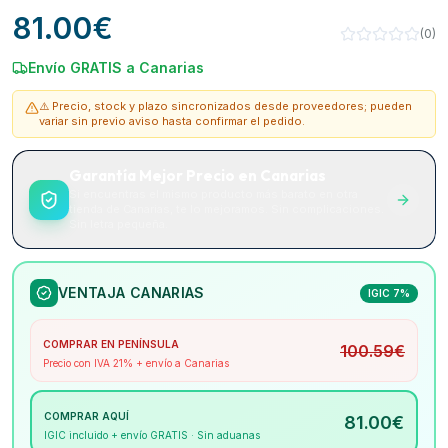
81.00
€
(
0
)
Envío GRATIS a Canarias
⚠️ Precio, stock y plazo sincronizados desde proveedores; pueden
variar sin previo aviso hasta confirmar el pedido.
Garantía Mejor Precio en Canarias
Si encuentras el mismo producto más barato en otra
tienda de Canarias, te lo mejoramos. Sin complicaciones.
Sin letra pequeña.
VENTAJA CANARIAS
IGIC 7%
COMPRAR EN PENÍNSULA
100.59
€
Precio con IVA 21% + envío a Canarias
COMPRAR AQUÍ
81.00
€
IGIC incluido + envío GRATIS · Sin aduanas