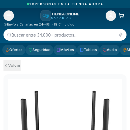
10
PERSONAS EN LA TIENDA AHORA
TIENDA ONLINE
CANARIAS
Envío a Canarias en 24-48h · IGIC incluido
Buscar entre 34.000+ productos…
Ofertas
Seguridad
Móviles
Tablets
Audio
M
Volver