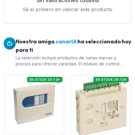
Sin valoraciones todavía
Sé el primero en valorar este producto
Nuestra amiga
canarIA
ha seleccionado hoy
para ti
La selección incluye productos de varias marcas y
precios para ofrecer variedad. El módulo de control
direccionable (Indice 12) es esencial para la activación de
sistemas de señalización, complementando con la Central
EN STOCK 24-72H
EN STOCK 24-72H
convencional (Indice 1) para la gestión. La batería (Indice
15) es necesaria para asegurar un suministro constante
de energía. El altavoz de techo (Indice 26) proporciona
notificación audible en caso de emergencia, cubriendo
diferentes necesidades del sistema de seguridad contra
incendios.