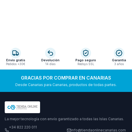
Envío gratis
Devolución
Pago seguro
Garantía
Pedidos +30€
14 días
Redsys SSL
3 años
GRACIAS POR COMPRAR EN CANARIAS
Desde Canarias para Canarias, productos de todas partes.
La mejor tecnología con envío garantizado a todas las Islas Canarias.
+34 822 220 011
info@tiendaonlinecanarias.com