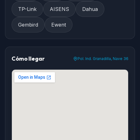
TP-Link
AISENS
Dahua
Gembird
Ewent
Cómo llegar
Pol. Ind. Granadilla, Nave 36