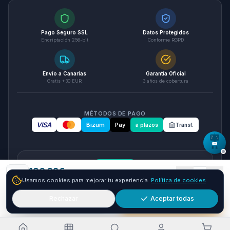
Pago Seguro SSL
Datos Protegidos
Encriptación 256-bit
Conforme RGPD
Envío a Canarias
Garantía Oficial
Gratis +30 EUR
3 años de cobertura
MÉTODOS DE PAGO
VISA
Bizum
Pay
a plazos
Transf.
seQura
136.62
€
1
Usamos cookies para mejorar tu experiencia.
Política de cookies
Envío GRATIS
24-72h
Paga a plazos con seQura
Fracciona tu compra en 3, 6 o 12 plazos. Financiacion sujeta
Rechazar
Aceptar todas
Añadir
Comprar ya
a aprobacion por seQura. Sin papeleo y con respuesta
inmediata.
Como funciona