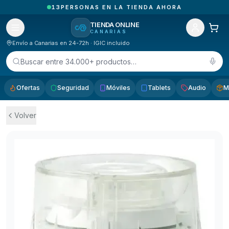
2
PEDIDOS RECIBIDOS HOY EN CANARIAS
TIENDA ONLINE
CANARIAS
Envío a Canarias en 24-72h · IGIC incluido
Buscar entre 34.000+ productos…
Ofertas
Seguridad
Móviles
Tablets
Audio
M
Volver