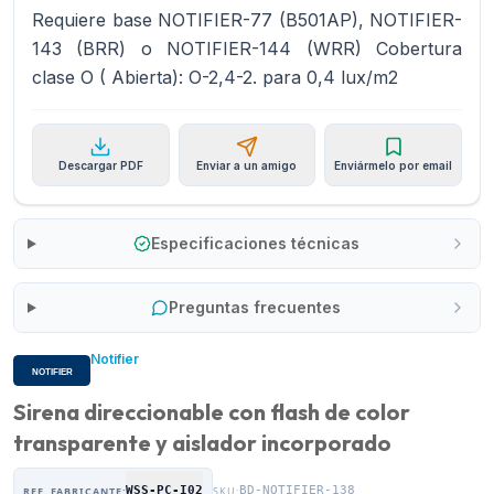
Requiere base NOTIFIER-77 (B501AP), NOTIFIER-
143 (BRR) o NOTIFIER-144 (WRR) Cobertura
clase O ( Abierta): O-2,4-2. para 0,4 lux/m2
Descargar PDF
Enviar a un amigo
Enviármelo por email
Especificaciones técnicas
Preguntas frecuentes
Notifier
Sirena direccionable con flash de color
transparente y aislador incorporado
WSS-PC-I02
BD-NOTIFIER-138
REF. FABRICANTE:
SKU: