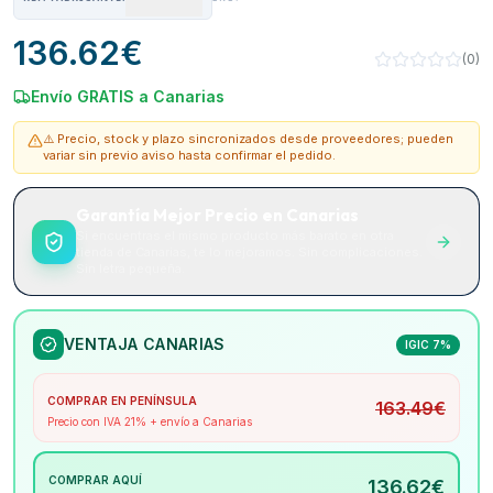
136.62
€
(
0
)
Envío GRATIS a Canarias
⚠️ Precio, stock y plazo sincronizados desde proveedores; pueden
variar sin previo aviso hasta confirmar el pedido.
Garantía Mejor Precio en Canarias
Si encuentras el mismo producto más barato en otra
tienda de Canarias, te lo mejoramos. Sin complicaciones.
Sin letra pequeña.
VENTAJA CANARIAS
IGIC 7%
COMPRAR EN PENÍNSULA
163.49
€
Precio con IVA 21% + envío a Canarias
COMPRAR AQUÍ
136.62
€