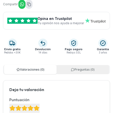
Compartir:
Opina en Trustpilot
Tu opinión nos ayuda a mejorar
Envío gratis
Devolución
Pago seguro
Garantía
Pedidos +30€
14 días
Redsys SSL
3 años
Valoraciones
(
0
)
Preguntas
(
0
)
Deja tu valoración
Puntuación