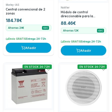
Morley-IAS
Notifier
Central convencional de 2
Módulo de control
zonas
direccionable para la
activación de sistemas de
184.78
€
88.46
€
señalización, puertas,
compuertas cortafuego,
Ahorras 24€
IGIC
Ahorras 12€
IGIC
solenoid
Envío GRATIS
Entrega 24-72h
Envío GRATIS
Entrega 24-72h
Añadir
Añadir
EN STOCK 24-72H
EN STOCK 24-72H