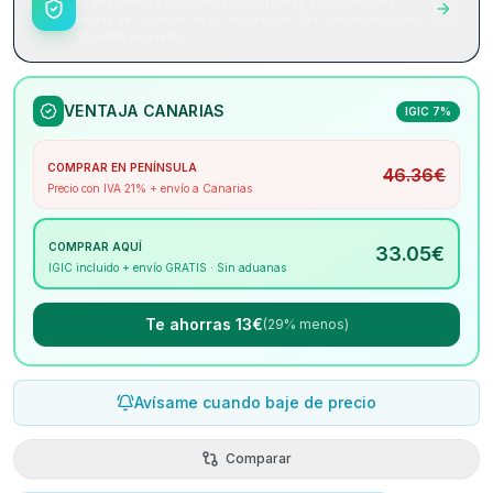
Si encuentras el mismo producto más barato en otra
tienda de Canarias, te lo mejoramos. Sin complicaciones.
Sin letra pequeña.
VENTAJA CANARIAS
IGIC 7%
COMPRAR EN PENÍNSULA
46.36
€
Precio con IVA 21% + envío a Canarias
COMPRAR AQUÍ
33.05
€
IGIC incluido + envío GRATIS · Sin aduanas
Te ahorras 13€
(29% menos)
Avísame cuando baje de precio
Comparar