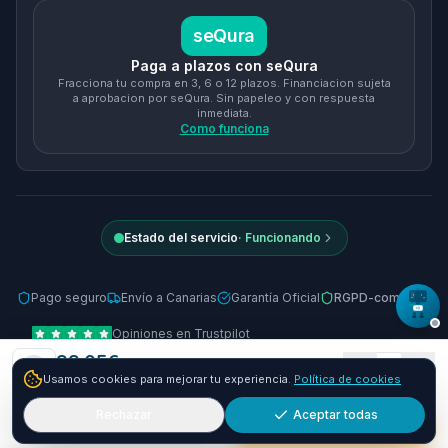
seQura
Paga a plazos con seQura
Fracciona tu compra en 3, 6 o 12 plazos. Financiacion sujeta
a aprobacion por seQura. Sin papeleo y con respuesta
inmediata.
Como funciona
Estado del servicio
·
Funcionando
Pago seguro
Envío a Canarias
Garantía Oficial
RGPD-compliant
Opiniones en Trustpilot
33.05
€
© 2026 Tienda Online Canarias.
Todos los derechos reservados
.
1
Usamos cookies para mejorar tu experiencia.
Política de cookies
Envío GRATIS
24-72h
Desarrollado por
SIEMPRIA
Rechazar
Aceptar todas
Añadir
Comprar ya