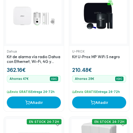
calidad-precio para quienes buscan seguridad básica. La
Central de seguridad vía radio U-Prox MP permite
gestionar toda la seguridad del sistema de manera
efectiva. Finalmente, el Detector acústico de rotura de
cristal con antienmascaramiento de Alarmtech ofrece una
capa adicional de protección contra intrusiones, siendo
útil para detectar rompimientos de cristales en ventanas o
puertas. Esta selección cubre diversos precios,
Dahua
U-PROX
necesidades y marcas.
Kit de alarma vía radio Dahua
Kit U-Prox MP WiFi S negro
con Ethernet, Wi-Fi, 4G y
verificación por vídeo
362.16
€
210.48
€
Ahorras 47€
Ahorras 28€
IGIC
IGIC
Envío GRATIS
Entrega 24-72h
Envío GRATIS
Entrega 24-72h
Añadir
Añadir
EN STOCK 24-72H
EN STOCK 24-72H