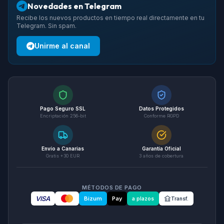
Novedades en Telegram
Recibe los nuevos productos en tiempo real directamente en tu
Telegram. Sin spam.
Unirme al canal
Pago Seguro SSL
Datos Protegidos
Encriptación 256-bit
Conforme RGPD
Envío a Canarias
Garantía Oficial
Gratis +30 EUR
3 años de cobertura
MÉTODOS DE PAGO
VISA
Bizum
Pay
a plazos
Transf.