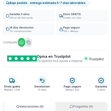
Bajo pedido · entrega estimada 5-7 días laborables
Garantía 3 años
Envío GRATIS
Oficial del fabricante
A todas las islas
14 días devolución
Pago seguro
Sin complicaciones
SSL + Redsys
Compartir:
Opina en Trustpilot
Tu opinión nos ayuda a mejorar
Envío gratis
Devolución
Pago seguro
Garantía
Pedidos +30€
14 días
Redsys SSL
3 años
Valoraciones
(
0
)
Preguntas
(
0
)