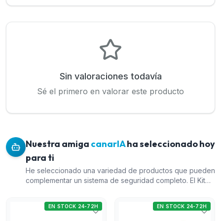
Sin valoraciones todavía
Sé el primero en valorar este producto
Nuestra amiga
canarIA
ha seleccionado hoy
para ti
He seleccionado una variedad de productos que pueden
complementar un sistema de seguridad completo. El Kit
de alarma vía radio Dahua es una solución avanzada y
versátil, que ofrece conexión por Ethernet, Wi-Fi y 4G
EN STOCK 24-72H
EN STOCK 24-72H
con verificación por vídeo. El Kit U-Prox MP WiFi S negro
es otra opción económica que ofrece una buena relación