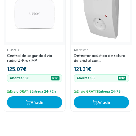
U-PROX
Alarmtech
Central de seguridad vía
Detector acústico de rotura
radio U-Prox MP
de cristal con
antienmascaramiento
125.07
€
121.31
€
Ahorras 16€
Ahorras 16€
IGIC
IGIC
Envío GRATIS
Entrega 24-72h
Envío GRATIS
Entrega 24-72h
Añadir
Añadir