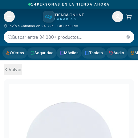
2
PEDIDOS RECIBIDOS HOY EN CANARIAS
TIENDA ONLINE
CANARIAS
Envío a Canarias en 24-72h · IGIC incluido
Buscar entre 34.000+ productos…
Ofertas
Seguridad
Móviles
Tablets
Audio
M
Volver