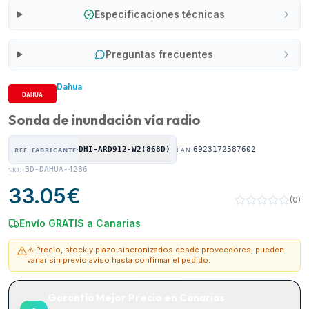
Especificaciones técnicas
Preguntas frecuentes
Dahua
Sonda de inundación vía radio
DHI-ARD912-W2(868D)
6923172587602
REF. FABRICANTE:
EAN:
BD-DAHUA-4286
SKU:
33.05
€
(
0
)
Envío GRATIS a Canarias
⚠️ Precio, stock y plazo sincronizados desde proveedores; pueden
variar sin previo aviso hasta confirmar el pedido.
Garantía Mejor Precio en Canarias