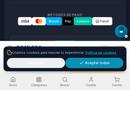
MÉTODOS DE PAGO
VISA
Bizum
Pay
a plazos
Transf.
seQura
3645.00
€
1
Usamos cookies para mejorar tu experiencia.
Política de cookies
Envío GRATIS
24-72h
Paga a plazos con seQura
Fracciona tu compra en 3, 6 o 12 plazos. Financiacion sujeta
Rechazar
Aceptar todas
Añadir
Comprar ya
a aprobacion por seQura. Sin papeleo y con respuesta
inmediata.
Como funciona
Inicio
Categorías
Buscar
Cuenta
Carrito
Estado del servicio
·
Funcionando
Pago seguro
Envío a Canarias
Garantía Oficial
RGPD-compliant