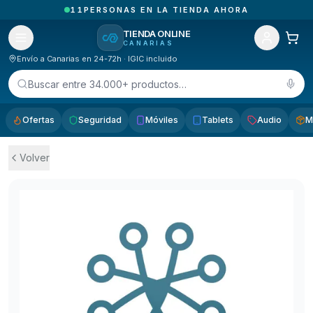
2
PEDIDOS RECIBIDOS HOY EN CANARIAS
TIENDA ONLINE
CANARIAS
Envío a Canarias en 24-72h · IGIC incluido
Buscar entre 34.000+ productos…
Ofertas
Seguridad
Móviles
Tablets
Audio
M
Volver