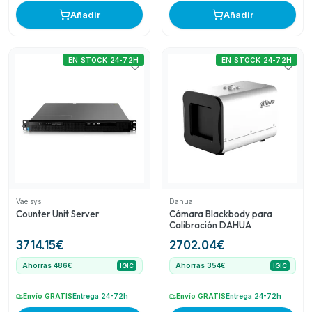
Añadir
Añadir
EN STOCK 24-72H
EN STOCK 24-72H
Vaelsys
Dahua
Counter Unit Server
Cámara Blackbody para
Calibración DAHUA
3714.15
€
2702.04
€
Ahorras 486€
Ahorras 354€
IGIC
IGIC
Envío GRATIS
Entrega 24-72h
Envío GRATIS
Entrega 24-72h