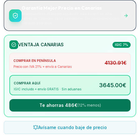
Garantía Mejor Precio en Canarias
Si encuentras el mismo producto más barato en otra
tienda de Canarias, te lo mejoramos. Sin complicaciones.
Sin letra pequeña.
VENTAJA CANARIAS
IGIC 7%
COMPRAR EN PENÍNSULA
4130.91
€
Precio con IVA 21% + envío a Canarias
COMPRAR AQUÍ
3645.00
€
IGIC incluido + envío GRATIS · Sin aduanas
Te ahorras 486€
(12% menos)
Avísame cuando baje de precio