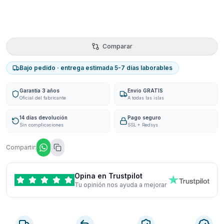
Comparar
Bajo pedido · entrega estimada 5-7 días laborables
Garantía 3 años
Envío GRATIS
Oficial del fabricante
A todas las islas
14 días devolución
Pago seguro
Sin complicaciones
SSL + Redsys
Compartir:
Opina en Trustpilot
Tu opinión nos ayuda a mejorar