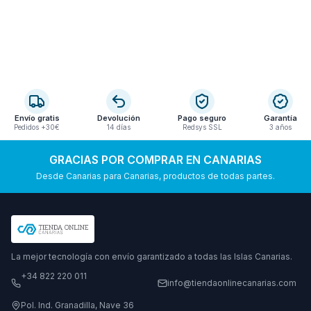
Envío gratis
Devolución
Pago seguro
Garantía
Pedidos +30€
14 días
Redsys SSL
3 años
GRACIAS POR COMPRAR EN CANARIAS
Desde Canarias para Canarias, productos de todas partes.
La mejor tecnología con envío garantizado a todas las Islas Canarias.
+34 822 220 011
info@tiendaonlinecanarias.com
Pol. Ind. Granadilla, Nave 36