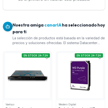
Nuestra amiga
canarIA
ha seleccionado hoy
para ti
La selección de productos está basada en la variedad de
precios y soluciones ofrecidas. El sistema Datacenter
Enterprise es ideal para usuarios que necesitan una
solución escalable de gestión de múltiples dispositivos. El
EN STOCK 24-72H
EN STOCK 24-72H
pack de discos duros WD Purple proporciona
almacenamiento especializado para videovigilancia,
complementando cualquier sistema de CCTV. El servidor
de analítica perimetral es una opción eficiente para
quienes requieren seguridad perimetral. Finalmente, el
equipo compacto de analítica perimetral DeepWall SD es
adecuado para distancias cortas, brindando una solución
más económica y flexible.
Vaelsys
Western Digital