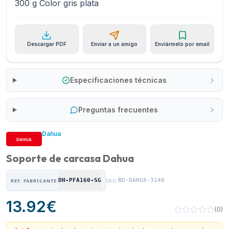
300 g Color gris plata
Descargar PDF
Enviar a un amigo
Enviármelo por email
Especificaciones técnicas
Preguntas frecuentes
Dahua
Soporte de carcasa Dahua
DH-PFA160-SG
BD-DAHUA-3140
REF. FABRICANTE:
SKU:
13.92
€
(
0
)