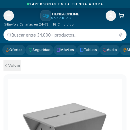
14
PERSONAS EN LA TIENDA AHORA
TIENDA ONLINE
CANARIAS
Envío a Canarias en 24-72h · IGIC incluido
Buscar entre 34.000+ productos…
Ofertas
Seguridad
Móviles
Tablets
Audio
M
Volver