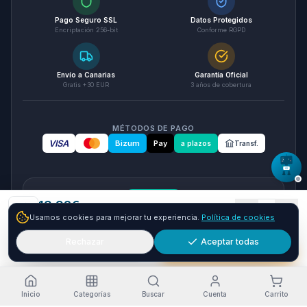
Pago Seguro SSL
Datos Protegidos
Encriptación 256-bit
Conforme RGPD
Envío a Canarias
Garantía Oficial
Gratis +30 EUR
3 años de cobertura
MÉTODOS DE PAGO
VISA
Bizum
Pay
a plazos
Transf.
seQura
13.92
€
1
Usamos cookies para mejorar tu experiencia.
Política de cookies
+
16.08
€ y envío GRATIS
24-72h
Paga a plazos con seQura
Fracciona tu compra en 3, 6 o 12 plazos. Financiacion sujeta
Rechazar
Aceptar todas
Añadir
Comprar ya
a aprobacion por seQura. Sin papeleo y con respuesta
inmediata.
Como funciona
Inicio
Categorías
Buscar
Cuenta
Carrito