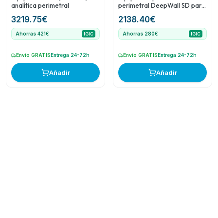
analítica perimetral
perimetral DeepWall SD para
distancias cortas
3219.75
€
2138.40
€
Ahorras 421€
Ahorras 280€
IGIC
IGIC
Envío GRATIS
Entrega 24-72h
Envío GRATIS
Entrega 24-72h
Añadir
Añadir