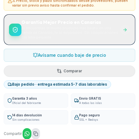
⚠️ Precio, stock y plazo sincronizados desde proveedores; pueden
variar sin previo aviso hasta confirmar el pedido.
Garantía Mejor Precio en Canarias
Si encuentras el mismo producto más barato en otra
tienda de Canarias, te lo mejoramos. Sin complicaciones.
Sin letra pequeña.
Avísame cuando baje de precio
Comparar
Bajo pedido · entrega estimada 5-7 días laborables
Garantía 3 años
Envío GRATIS
Oficial del fabricante
A todas las islas
14 días devolución
Pago seguro
Sin complicaciones
SSL + Redsys
Compartir: