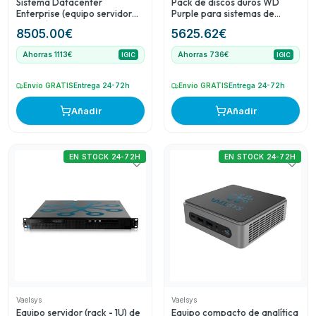
Sistema Datacenter
Pack de discos duros WD
Enterprise (equipo servidor
Purple para sistemas de
rack 1U) para 20 dispositivos
videovigilancia CCTV
8505.00
€
5625.62
€
de conteo (data feed)
ampliable a 200
Ahorras 1113€
Ahorras 736€
IGIC
IGIC
Envío GRATIS
Entrega 24-72h
Envío GRATIS
Entrega 24-72h
Añadir
Añadir
EN STOCK 24-72H
EN STOCK 24-72H
Vaelsys
Vaelsys
Equipo servidor (rack - 1U) de
Equipo compacto de analítica