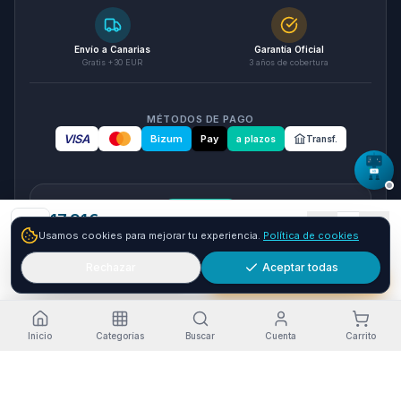
Envío a Canarias
Garantía Oficial
Gratis +30 EUR
3 años de cobertura
MÉTODOS DE PAGO
VISA
Bizum
Pay
a plazos
Transf.
seQura
17.91
€
1
Usamos cookies para mejorar tu experiencia.
Política de cookies
+
12.09
€ y envío GRATIS
24-48h
Paga a plazos con seQura
Fracciona tu compra en 3, 6 o 12 plazos. Financiacion sujeta
Rechazar
Aceptar todas
Añadir
Comprar ya
a aprobacion por seQura. Sin papeleo y con respuesta
inmediata.
Como funciona
Inicio
Categorías
Buscar
Cuenta
Carrito
Estado del servicio
·
Funcionando