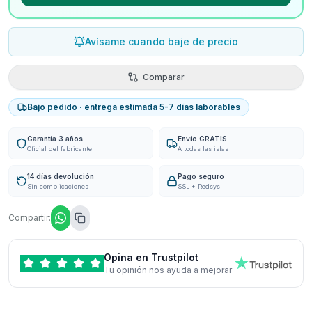
Avísame cuando baje de precio
Comparar
Bajo pedido · entrega estimada 5-7 días laborables
Garantía 3 años
Envío GRATIS
Oficial del fabricante
A todas las islas
14 días devolución
Pago seguro
Sin complicaciones
SSL + Redsys
Compartir:
Opina en Trustpilot
Tu opinión nos ayuda a mejorar