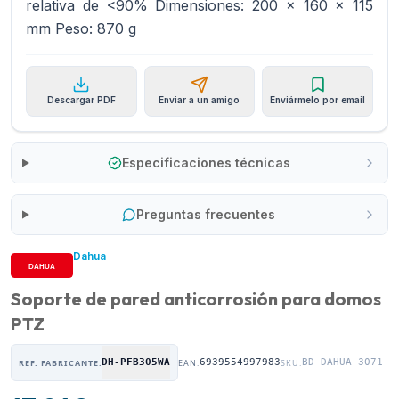
relativa de <90% Dimensiones: 200 x 160 x 115
mm Peso: 870 g
Descargar PDF
Enviar a un amigo
Enviármelo por email
Especificaciones técnicas
Preguntas frecuentes
Dahua
Soporte de pared anticorrosión para domos
PTZ
DH-PFB305WA
6939554997983
BD-DAHUA-3071
REF. FABRICANTE:
EAN:
SKU: