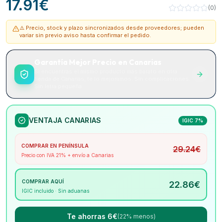
17.91
€
(
0
)
⚠️ Precio, stock y plazo sincronizados desde proveedores; pueden
variar sin previo aviso hasta confirmar el pedido.
Garantía Mejor Precio en Canarias
Si encuentras el mismo producto más barato en otra
tienda de Canarias, te lo mejoramos. Sin complicaciones.
Sin letra pequeña.
VENTAJA CANARIAS
IGIC 7%
COMPRAR EN PENÍNSULA
29.24
€
Precio con IVA 21% + envío a Canarias
COMPRAR AQUÍ
22.86
€
IGIC incluido · Sin aduanas
Te ahorras 6€
(22% menos)