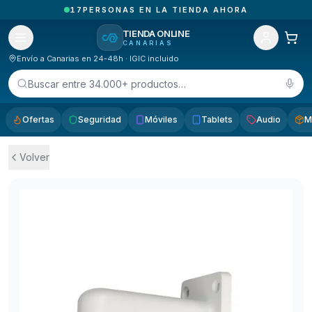
1
PEDIDOS ENTREGADOS HOY EN CANARIAS
TIENDA ONLINE
CANARIAS
Envío a Canarias en 24-48h · IGIC incluido
Buscar entre 34.000+ productos…
Ofertas
Seguridad
Móviles
Tablets
Audio
M
Volver