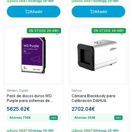
Envío GRATIS
Entrega 24-48h
Envío GRATIS
Entrega 24-48h
Añadir
Añadir
EN STOCK 24-48H
EN STOCK 24-48H
Western Digital
Dahua
Pack de discos duros WD
Cámara Blackbody para
Purple para sistemas de
Calibración DAHUA
videovigilancia CCTV
5625.62
€
2702.04
€
Ahorras 736€
Ahorras 354€
IGIC
IGIC
Envío GRATIS
Entrega 24-48h
Envío GRATIS
Entrega 24-48h