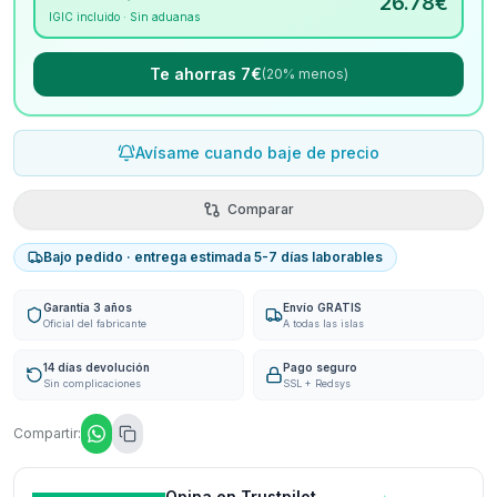
26.78
€
IGIC incluido · Sin aduanas
Te ahorras 7€
(20% menos)
Avísame cuando baje de precio
Comparar
Bajo pedido · entrega estimada 5-7 días laborables
Garantía 3 años
Envío GRATIS
Oficial del fabricante
A todas las islas
14 días devolución
Pago seguro
Sin complicaciones
SSL + Redsys
Compartir:
Opina en Trustpilot