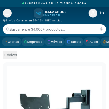
5
PEDIDOS ENTREGADOS HOY EN CANARIAS
TIENDA ONLINE
CANARIAS
Envío a Canarias en 24-48h · IGIC incluido
Buscar entre 34.000+ productos…
Ofertas
Seguridad
Móviles
Tablets
Audio
M
Volver