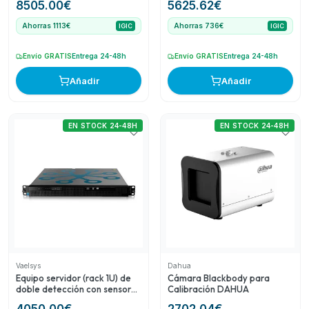
8505.00
€
5625.62
€
de conteo (data feed)
ampliable a 200
Ahorras 1113€
Ahorras 736€
IGIC
IGIC
Envío GRATIS
Entrega 24-48h
Envío GRATIS
Entrega 24-48h
Añadir
Añadir
EN STOCK 24-48H
EN STOCK 24-48H
Vaelsys
Dahua
Equipo servidor (rack 1U) de
Cámara Blackbody para
doble detección con sensores
Calibración DAHUA
Optex