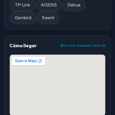
TP-Link
AISENS
Dahua
Gembird
Ewent
Cómo llegar
Pol. Ind. Granadilla, Nave 36