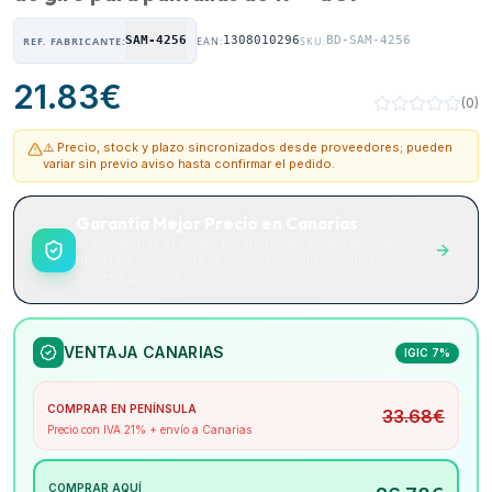
SAM-4256
1308010296
BD-SAM-4256
REF. FABRICANTE:
EAN:
SKU:
21.83
€
(
0
)
⚠️ Precio, stock y plazo sincronizados desde proveedores; pueden
variar sin previo aviso hasta confirmar el pedido.
Garantía Mejor Precio en Canarias
Si encuentras el mismo producto más barato en otra
tienda de Canarias, te lo mejoramos. Sin complicaciones.
Sin letra pequeña.
VENTAJA CANARIAS
IGIC 7%
COMPRAR EN PENÍNSULA
33.68
€
Precio con IVA 21% + envío a Canarias
COMPRAR AQUÍ