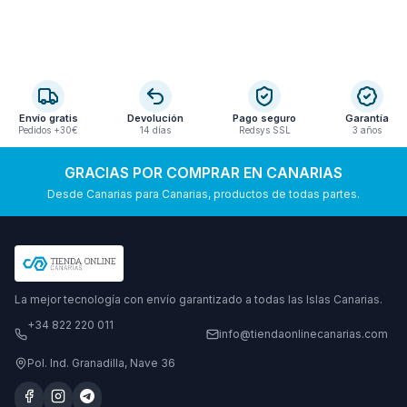
Envío gratis
Devolución
Pago seguro
Garantía
Pedidos +30€
14 días
Redsys SSL
3 años
GRACIAS POR COMPRAR EN CANARIAS
Desde Canarias para Canarias, productos de todas partes.
La mejor tecnología con envío garantizado a todas las Islas Canarias.
+34 822 220 011
info@tiendaonlinecanarias.com
Pol. Ind. Granadilla, Nave 36