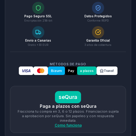
Pago Seguro SSL
Datos Protegidos
Encriptación 256-bit
Conforme RGPD
Envío a Canarias
Garantía Oficial
Gratis +30 EUR
3 años de cobertura
MÉTODOS DE PAGO
VISA
Bizum
Pay
a plazos
Transf.
seQura
Paga a plazos con seQura
Fracciona tu compra en 3, 6 o 12 plazos. Financiacion sujeta
a aprobacion por seQura. Sin papeleo y con respuesta
inmediata.
Como funciona