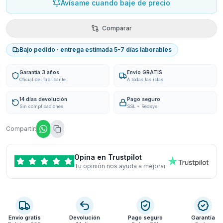
Avísame cuando baje de precio
Comparar
Bajo pedido · entrega estimada 5-7 días laborables
Garantía 3 años
Envío GRATIS
Oficial del fabricante
A todas las islas
14 días devolución
Pago seguro
Sin complicaciones
SSL + Redsys
Compartir:
Opina en Trustpilot
Tu opinión nos ayuda a mejorar
Envío gratis
Devolución
Pago seguro
Garantía