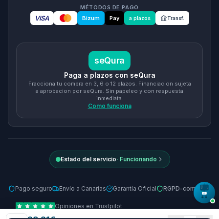
MÉTODOS DE PAGO
VISA
Bizum
Pay
a plazos
Transf.
seQura
Paga a plazos con seQura
Fracciona tu compra en 3, 6 o 12 plazos. Financiacion sujeta
a aprobacion por seQura. Sin papeleo y con respuesta
inmediata.
Como funciona
Estado del servicio
·
Funcionando
Pago seguro
Envío a Canarias
Garantía Oficial
RGPD-compliant
Opiniones en Trustpilot