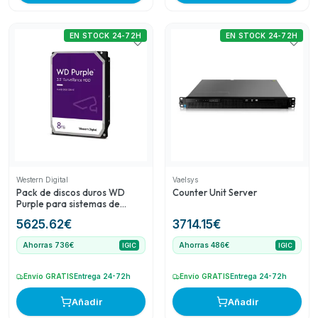
EN STOCK 24-72H
EN STOCK 24-72H
Western Digital
Vaelsys
Pack de discos duros WD
Counter Unit Server
Purple para sistemas de
videovigilancia CCTV
5625.62
€
3714.15
€
Ahorras 736€
Ahorras 486€
IGIC
IGIC
Envío GRATIS
Entrega 24-72h
Envío GRATIS
Entrega 24-72h
Añadir
Añadir