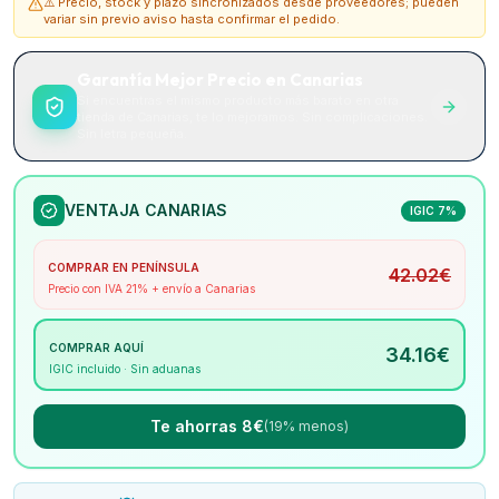
⚠️ Precio, stock y plazo sincronizados desde proveedores; pueden
variar sin previo aviso hasta confirmar el pedido.
Garantía Mejor Precio en Canarias
Si encuentras el mismo producto más barato en otra
tienda de Canarias, te lo mejoramos. Sin complicaciones.
Sin letra pequeña.
VENTAJA CANARIAS
IGIC 7%
COMPRAR EN PENÍNSULA
42.02
€
Precio con IVA 21% + envío a Canarias
COMPRAR AQUÍ
34.16
€
IGIC incluido · Sin aduanas
Te ahorras 8€
(19% menos)