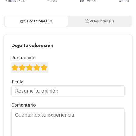
Pedidos +30€
14 días
Redsys SSL
3 años
Valoraciones
(
0
)
Preguntas
(
0
)
Deja tu valoración
Puntuación
Título
Comentario