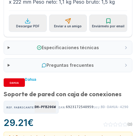
x 222 mm Peso neto: 1,1 kg Peso bruto: 1,5 kg
Descargar PDF
Enviar a un amigo
Enviármelo por email
Especificaciones técnicas
Preguntas frecuentes
Dahua
Soporte de pared con caja de conexiones
DH-PFB206W
6923172540959
BD-DAHUA-4290
REF. FABRICANTE:
EAN:
SKU:
29.21
€
(
0
)