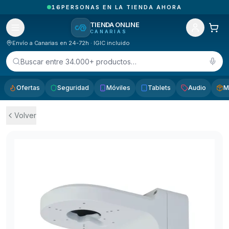
1
PEDIDOS ENTREGADOS HOY EN CANARIAS
TIENDA ONLINE
CANARIAS
Envío a Canarias en 24-72h · IGIC incluido
Buscar entre 34.000+ productos…
Ofertas
Seguridad
Móviles
Tablets
Audio
M
Volver