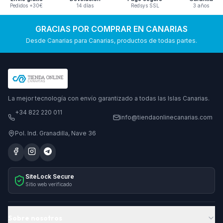
Pedidos +30€
14 días
Redsys SSL
3 años
GRACIAS POR COMPRAR EN CANARIAS
Desde Canarias para Canarias, productos de todas partes.
La mejor tecnología con envío garantizado a todas las Islas Canarias.
+34 822 220 011
info@tiendaonlinecanarias.com
Pol. Ind. Granadilla, Nave 36
SiteLock Secure
Sitio web verificado
Sobre nosotros