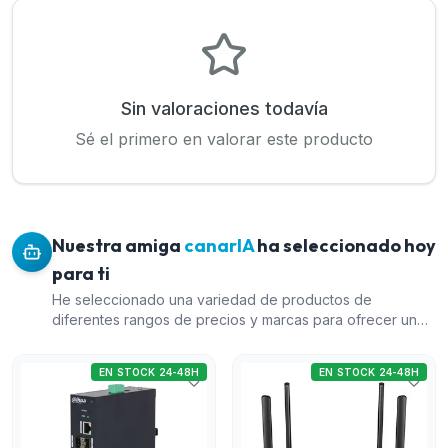
Sin valoraciones todavía
Sé el primero en valorar este producto
Nuestra amiga
canarIA
ha seleccionado hoy
para ti
He seleccionado una variedad de productos de
diferentes rangos de precios y marcas para ofrecer un
amplio espectro de opciones. El Switch PoE Industrial L2
de 10 puertos de Dahua es ideal para aplicaciones que
EN STOCK 24-48H
EN STOCK 24-48H
requieren un producto robusto y fiable. El Router WiFi 4G
LTE AC1200 de doble banda de Cudy aporta flexibilidad
y conectividad avanzada a un precio razonable. El Switch
de 8 puertos PoE+ Gigabit de Cudy ofrece una excelente