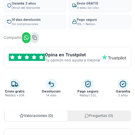
Garantía 3 años
Envío GRATIS
Oficial del fabricante
A todas las islas
14 días devolución
Pago seguro
Sin complicaciones
SSL + Redsys
Compartir:
Opina en Trustpilot
Tu opinión nos ayuda a mejorar
Envío gratis
Devolución
Pago seguro
Garantía
Pedidos +30€
14 días
Redsys SSL
3 años
Valoraciones
(
0
)
Preguntas
(
0
)