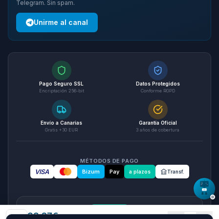
Telegram. Sin spam.
Unirme al canal
Pago Seguro SSL
Datos Protegidos
Encriptación 256-bit
Conforme RGPD
Envío a Canarias
Garantía Oficial
Gratis +30 EUR
3 años de cobertura
MÉTODOS DE PAGO
VISA
Bizum
Pay
a plazos
Transf.
seQura
33.67
€