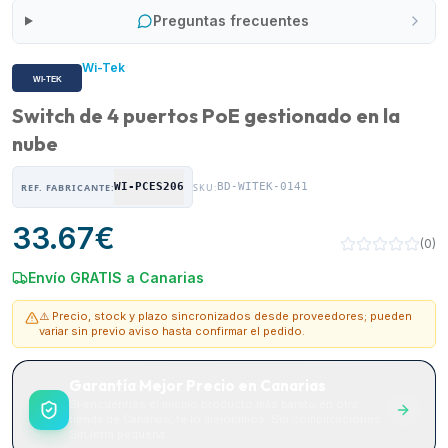
Preguntas frecuentes
Wi-Tek
Switch de 4 puertos PoE gestionado en la
nube
WI-PCES206
BD-WITEK-0141
REF. FABRICANTE:
SKU:
33.67
€
(
0
)
Envío GRATIS a Canarias
⚠️ Precio, stock y plazo sincronizados desde proveedores; pueden
variar sin previo aviso hasta confirmar el pedido.
Garantía Mejor Precio en Canarias
Si encuentras el mismo producto más barato en otra
tienda de Canarias, te lo mejoramos. Sin complicaciones.
Sin letra pequeña.