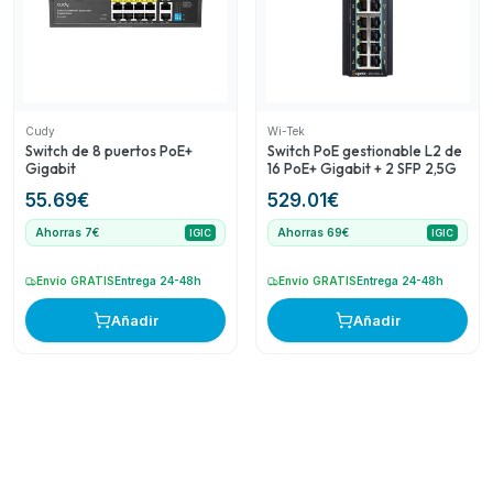
Cudy
Wi-Tek
Switch de 8 puertos PoE+
Switch PoE gestionable L2 de
Gigabit
16 PoE+ Gigabit + 2 SFP 2,5G
55.69
€
529.01
€
Ahorras 7€
Ahorras 69€
IGIC
IGIC
Envío GRATIS
Entrega 24-48h
Envío GRATIS
Entrega 24-48h
Añadir
Añadir