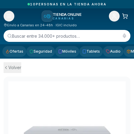
¡HOY NO HACEMOS ENTREGAS!
TIENDA ONLINE
CANARIAS
Envío a Canarias en 24-48h · IGIC incluido
Buscar entre 34.000+ productos…
Ofertas
Seguridad
Móviles
Tablets
Audio
M
Volver