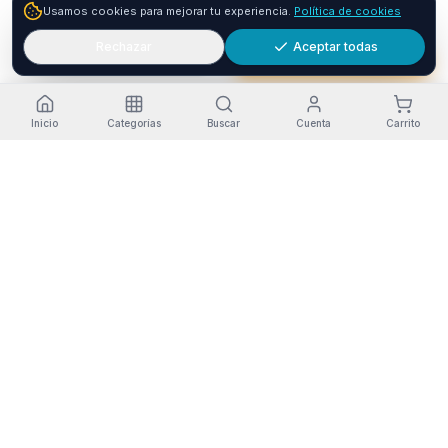
1
Usamos cookies para mejorar tu experiencia.
Política de cookies
Envío GRATIS
24-48h
Paga a plazos con seQura
Fracciona tu compra en 3, 6 o 12 plazos. Financiacion sujeta
Rechazar
Aceptar todas
Añadir
Comprar ya
a aprobacion por seQura. Sin papeleo y con respuesta
inmediata.
Como funciona
Inicio
Categorías
Buscar
Cuenta
Carrito
Estado del servicio
·
Funcionando
Pago seguro
Envío a Canarias
Garantía Oficial
RGPD-compliant
Opiniones en Trustpilot
© 2026 Tienda Online Canarias.
Todos los derechos reservados
.
Desarrollado por
SIEMPRIA