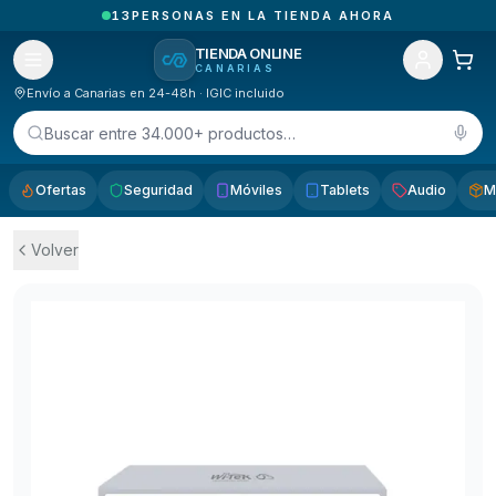
3
PEDIDOS ENTREGADOS HOY EN CANARIAS
TIENDA ONLINE
CANARIAS
Envío a Canarias en 24-48h · IGIC incluido
Buscar entre 34.000+ productos…
Ofertas
Seguridad
Móviles
Tablets
Audio
M
Volver