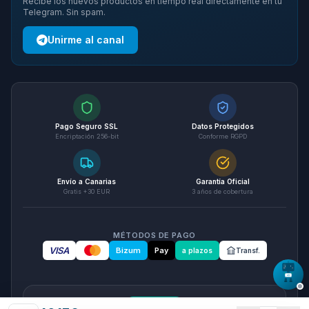
Recibe los nuevos productos en tiempo real directamente en tu
Telegram. Sin spam.
Unirme al canal
Pago Seguro SSL
Datos Protegidos
Encriptación 256-bit
Conforme RGPD
Envío a Canarias
Garantía Oficial
Gratis +30 EUR
3 años de cobertura
MÉTODOS DE PAGO
VISA
Bizum
Pay
a plazos
Transf.