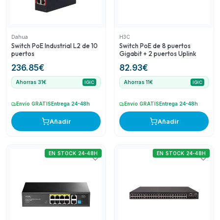
perfecto para grandes instalaciones que requieren gran
cantidad de conexiones.
Dahua
H3C
Switch PoE Industrial L2 de 10
Switch PoE de 8 puertos
puertos
Gigabit + 2 puertos Uplink
236.85
€
82.93
€
Ahorras 31€
Ahorras 11€
IGIC
IGIC
Envío GRATIS
Entrega 24-48h
Envío GRATIS
Entrega 24-48h
Añadir
Añadir
EN STOCK 24-48H
EN STOCK 24-48H