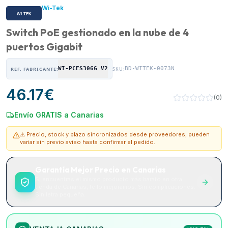
Wi-Tek
Switch PoE gestionado en la nube de 4
puertos Gigabit
WI-PCES306G V2
BD-WITEK-0073N
REF. FABRICANTE:
SKU:
46.17
€
(
0
)
Envío GRATIS a Canarias
⚠️ Precio, stock y plazo sincronizados desde proveedores; pueden
variar sin previo aviso hasta confirmar el pedido.
Garantía Mejor Precio en Canarias
Si encuentras el mismo producto más barato en otra
tienda de Canarias, te lo mejoramos. Sin complicaciones.
Sin letra pequeña.