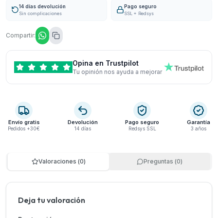
14 días devolución
Pago seguro
Sin complicaciones
SSL + Redsys
Compartir:
Opina en Trustpilot
Tu opinión nos ayuda a mejorar
Envío gratis
Devolución
Pago seguro
Garantía
Pedidos +30€
14 días
Redsys SSL
3 años
Valoraciones
(
0
)
Preguntas
(
0
)
Deja tu valoración