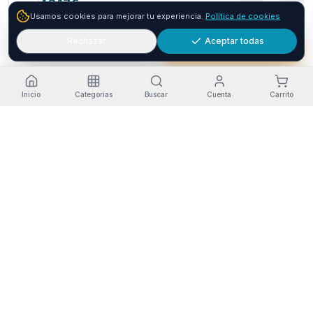
seQura
46.17
€
1
Usamos cookies para mejorar tu experiencia.
Política de cookies
Envío GRATIS
24-48h
Paga a plazos con seQura
Fracciona tu compra en 3, 6 o 12 plazos. Financiacion sujeta
Rechazar
Aceptar todas
Añadir
Comprar ya
a aprobacion por seQura. Sin papeleo y con respuesta
inmediata.
Como funciona
Inicio
Categorías
Buscar
Cuenta
Carrito
Estado del servicio
·
Funcionando
Pago seguro
Envío a Canarias
Garantía Oficial
RGPD-compliant
Opiniones en Trustpilot
© 2026 Tienda Online Canarias.
Todos los derechos reservados
.
Desarrollado por
SIEMPRIA