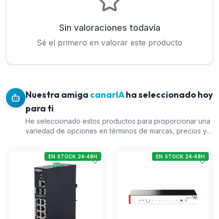
Sin valoraciones todavía
Sé el primero en valorar este producto
Nuestra amiga
canarIA
ha seleccionado hoy
para ti
He seleccionado estos productos para proporcionar una
variedad de opciones en términos de marcas, precios y
funcionalidades. El 'Switch PoE Industrial L2 de 10 puertos
(Dahua)' es ideal para entornos industriales por su
EN STOCK 24-48H
EN STOCK 24-48H
robustez y capacidades PoE. El 'Switch PoE de 8 puertos
Gigabit + 2 puertos Uplink (H3C)' ofrece una excelente
relación calidad-precio para redes medianas. El 'Switch
de 8 puertos PoE+ Gigabit (Cudy)' es económico y
adecuado para pequeñas empresas o usuarios
domésticos avanzados. Finalmente, el 'Switch PoE+ L2 de
48 puertos Gigabit y 4 puertos SFP Gigabit (H3C)' es