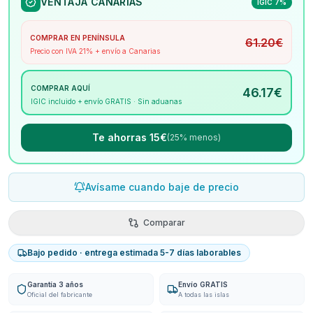
VENTAJA CANARIAS
IGIC 7%
COMPRAR EN PENÍNSULA
61.20
€
Precio con IVA 21% + envío a Canarias
COMPRAR AQUÍ
46.17
€
IGIC incluido + envío GRATIS · Sin aduanas
Te ahorras 15€
(25% menos)
Avísame cuando baje de precio
Comparar
Bajo pedido · entrega estimada 5-7 días laborables
Garantía 3 años
Envío GRATIS
Oficial del fabricante
A todas las islas