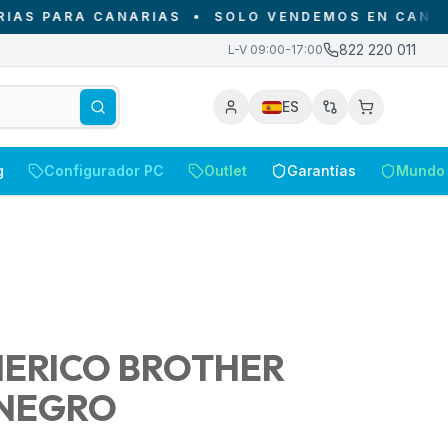
ARA CANARIAS
•
SOLO VENDEMOS EN CANARIAS - 
822 220 011
L-V 09:00-17:00
ES
g
Configurador PC
Outlet
Garantías
Mundo 
ERICO BROTHER
 NEGRO