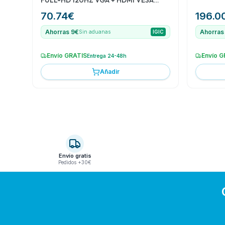
FULL-HD 120HZ VGA + HDMI VESA
ULTRA THIN BORDER FREE 3YR GAR
70.74
€
196.0
Ahorras 9€
Ahorras
Sin aduanas
IGIC
Envío GRATIS
Envío G
Entrega 24-48h
Añadir
Envío gratis
Pedidos +30€