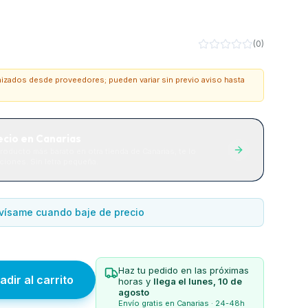
(
0
)
onizados desde proveedores; pueden variar sin previo aviso hasta
ecio en Canarias
roducto más barato en otra tienda de Canarias, te lo
iones. Sin letra pequeña.
vísame cuando baje de precio
Haz tu pedido en las próximas
adir al carrito
horas y
llega el
lunes, 10 de
agosto
Envío gratis en Canarias · 24-48h