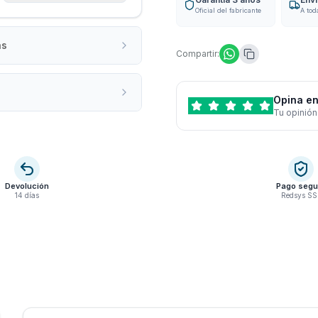
Oficial del fabricante
A tod
as
Compartir:
Opina en
Tu opinión
Devolución
Pago segu
14 días
Redsys SS