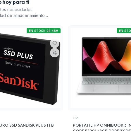
 hoy para ti
ntes necesidades
idad de almacenamiento
sta opciones de
visual con el MONITOR
EN STOCK 24-48H
EN STO
 OMNIBOOK 3 ofrece un
 512GB, adecuado para
ltimo, el ORDENADOR
rio entre potencia y
 ofrecen buena relación
nes para distintos
HP
URO SSD SANDISK PLUS 1TB
PORTATIL HP OMNIBOOK 3 I