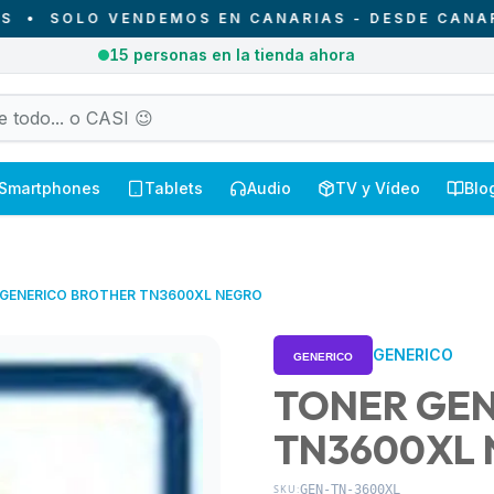
OLO VENDEMOS EN CANARIAS - DESDE CANARIAS P
1
pedidos recibidos hoy en Canarias
Smartphones
Tablets
Audio
TV y Vídeo
Blo
GENERICO BROTHER TN3600XL NEGRO
GENERICO
TONER GEN
TN3600XL
SKU:
GEN-TN-3600XL