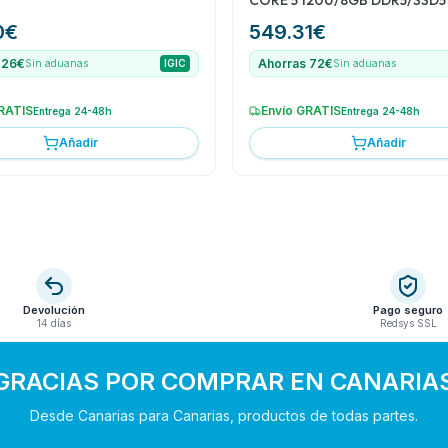
CORE 5 120U/8GB DDR5/SSD5
FHD/USB-C/FDOS
0
€
549.31
€
 26€
Ahorras 72€
Sin aduanas
IGIC
Sin aduanas
RATIS
Envío GRATIS
Entrega 24-48h
Entrega 24-48h
Añadir
Añadir
Devolución
Pago seguro
14 días
Redsys SSL
GRACIAS POR COMPRAR EN CANARIA
Desde Canarias para Canarias, productos de todas partes.