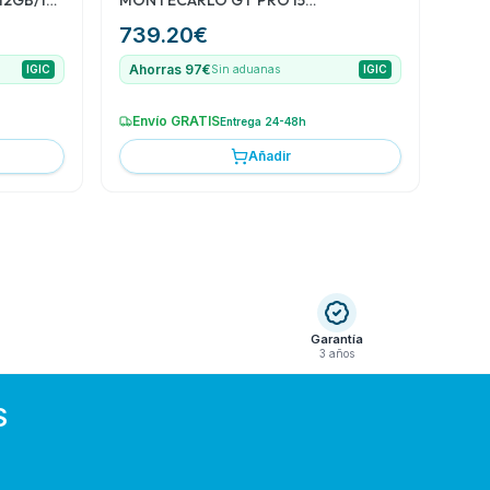
12GB/16
MONTECARLO GT PRO I5
12600K/16GB
739.20
€
DDR5/SSD500/VGA+HDMI/WIFI+BT/5Y
Ahorras 97€
IGIC
Sin aduanas
IGIC
Envío GRATIS
Entrega 24-48h
Añadir
Garantía
3 años
S