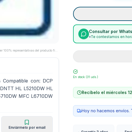
Consultar por What
Te contestamos en hora
Las imágenes son proporcionadas por los fabricantes/proveedores y pueden no ser 100% representativas del producto final.
En stock (
31
uds.)
as Compatible con: DCP
0DNTT HL L5210DW HL
Recíbelo el miércoles 1
5710DW MFC L6710DW
Hoy no hacemos envíos.
Enviármelo por email
Garantía 3 años
Env