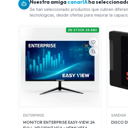
Nuestra amiga
canarIA
ha seleccionado
Se han seleccionado productos que cubren difere
tecnológicas, desde ofertas para mejorar la capac
interno con el Disco Duro SSD SANDISK de 1TB, ha
monitores accesibles para mejorar la experiencia 
EN STOCK 24-48H
ENTERPRISE EASY-VIEW 24. Además, el portátil HP
rendimiento óptimo con su procesador i5 y SSD de
usuarios que necesitan un equipo confiable. Por ú
ENTERPRISE MONTECARLO GT PRO ofrece un equilib
capacidad de actualización. Todos estos productos
calidad-precio y representan una variedad de opcio
presupuestos.
ENTERPRISE
SANDISK
MONITOR ENTERPRISE EASY-VIEW 24
DISCO D