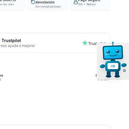
devolución
as las islas
SSL + Redsys
Sin complicaciones
 Trustpilot
 nos ayuda a mejorar
ro
Garantía
L
3 años