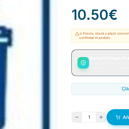
10.50
€
⚠️ Precio, stock y plazo sincr
confirmar el pedido.
Garantía Mejor Pr
Si encuentras el mismo p
mejoramos. Sin complicac
A
1
Añ