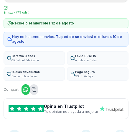
En stock (
79
uds.)
Recíbelo el miércoles 12 de agosto
Hoy no hacemos envíos.
Tu pedido se enviará el
el lunes 10 de
agosto
.
Garantía 3 años
Envío GRATIS
Oficial del fabricante
A todas las islas
14 días devolución
Pago seguro
Sin complicaciones
SSL + Redsys
Compartir:
Opina en Trustpilot
Tu opinión nos ayuda a mejorar