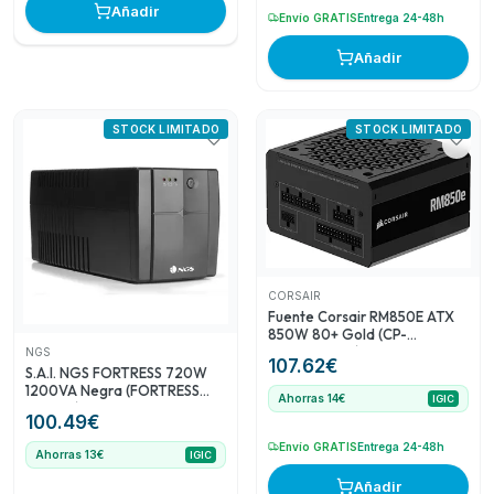
Añadir
Envío GRATIS
Entrega 24-48h
Añadir
STOCK LIMITADO
STOCK LIMITADO
CORSAIR
Fuente Corsair RM850E ATX
850W 80+ Gold (CP-
9020296-EU)
NGS
107.62
€
S.A.I. NGS FORTRESS 720W
1200VA Negra (FORTRESS
Ahorras 14€
IGIC
1500V2)
100.49
€
Envío GRATIS
Entrega 24-48h
Ahorras 13€
IGIC
Añadir