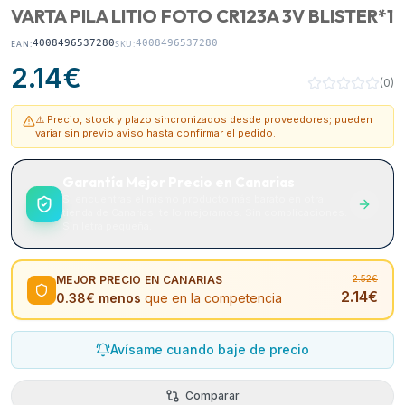
VARTA PILA LITIO FOTO CR123A 3V BLISTER*1
4008496537280
4008496537280
EAN:
SKU:
2.14
€
(
0
)
⚠️ Precio, stock y plazo sincronizados desde proveedores; pueden
variar sin previo aviso hasta confirmar el pedido.
Garantía Mejor Precio en Canarias
Si encuentras el mismo producto más barato en otra
tienda de Canarias, te lo mejoramos. Sin complicaciones.
Sin letra pequeña.
MEJOR PRECIO EN CANARIAS
2.52
€
2.14
€
0.38
€ menos
que en la competencia
Avísame cuando baje de precio
Comparar