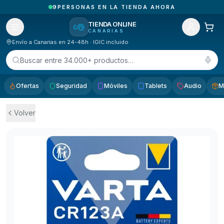
1
PEDIDOS RECIBIDOS HOY EN CANARIAS
TIENDA ONLINE
CANARIAS
Envío a Canarias en 24-48h · IGIC incluido
Buscar entre 34.000+ productos…
Ofertas
Seguridad
Móviles
Tablets
Audio
M
Volver