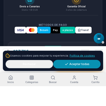
Envío a Canarias
Garantía Oficial
Gratis +30 EUR
3 años de cobertura
MÉTODOS DE PAGO
VISA
Bizum
Pay
a plazos
Transf.
seQura
107.71
€
1
Usamos cookies para mejorar tu experiencia.
Política de cookies
Envío GRATIS
24-48h
Paga a plazos con seQura
Fracciona tu compra en 3, 6 o 12 plazos. Financiacion sujeta
Rechazar
Aceptar todas
Añadir
Comprar ya
a aprobacion por seQura. Sin papeleo y con respuesta
inmediata.
Como funciona
Inicio
Categorías
Buscar
Cuenta
Carrito
Estado del servicio
·
Funcionando