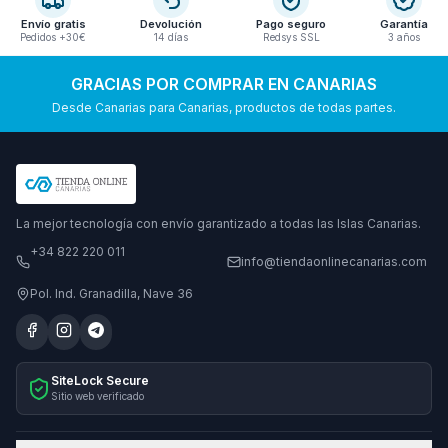
Envío gratis
Devolución
Pago seguro
Garantía
Pedidos +30€
14 días
Redsys SSL
3 años
GRACIAS POR COMPRAR EN CANARIAS
Desde Canarias para Canarias, productos de todas partes.
La mejor tecnología con envío garantizado a todas las Islas Canarias.
+34 822 220 011
info@tiendaonlinecanarias.com
Pol. Ind. Granadilla, Nave 36
SiteLock Secure
Sitio web verificado