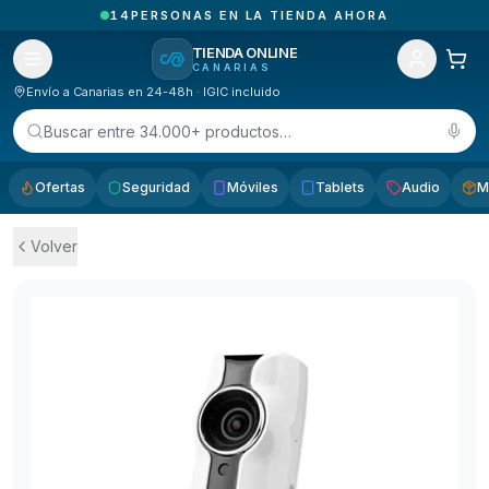
1
PEDIDOS ENTREGADOS HOY EN CANARIAS
TIENDA ONLINE
CANARIAS
Envío a Canarias en 24-48h · IGIC incluido
Buscar entre 34.000+ productos…
Ofertas
Seguridad
Móviles
Tablets
Audio
M
Volver