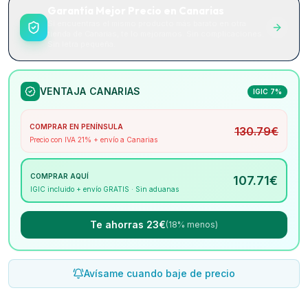
Garantía Mejor Precio en Canarias
Si encuentras el mismo producto más barato en otra
tienda de Canarias, te lo mejoramos. Sin complicaciones.
Sin letra pequeña.
VENTAJA CANARIAS
IGIC 7%
COMPRAR EN PENÍNSULA
130.79
€
Precio con IVA 21% + envío a Canarias
COMPRAR AQUÍ
107.71
€
IGIC incluido + envío GRATIS · Sin aduanas
Te ahorras 23€
(18% menos)
Avísame cuando baje de precio