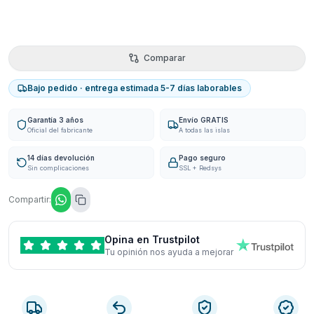
Comparar
Bajo pedido · entrega estimada 5-7 días laborables
Garantía 3 años
Envío GRATIS
Oficial del fabricante
A todas las islas
14 días devolución
Pago seguro
Sin complicaciones
SSL + Redsys
Compartir:
Opina en Trustpilot
Tu opinión nos ayuda a mejorar