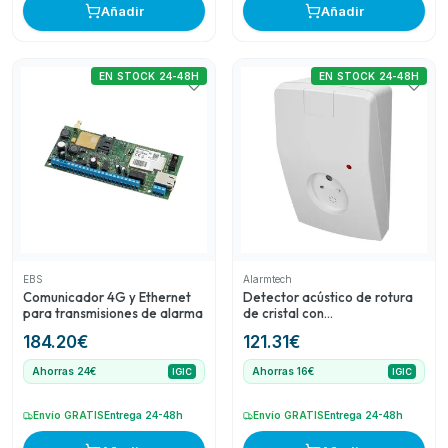
Añadir
Añadir
EN STOCK 24-48H
EN STOCK 24-48H
EBS
Alarmtech
Comunicador 4G y Ethernet
Detector acústico de rotura
para transmisiones de alarma
de cristal con
antienmascaramiento
184.20
€
121.31
€
Ahorras 24€
Ahorras 16€
IGIC
IGIC
Envío GRATIS
Entrega 24-48h
Envío GRATIS
Entrega 24-48h