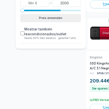
—
H
Preis anwenden
Mostrar también
reacondicionados/outlet
Hasta 40% más baratos · garantía 1 año
Kingston
SSD Kingsto
A/C 3.1 Neg
(SPSD/1TB)
REF:
SPSD/1T
209.44
Sie sparen
FREI Versa
H