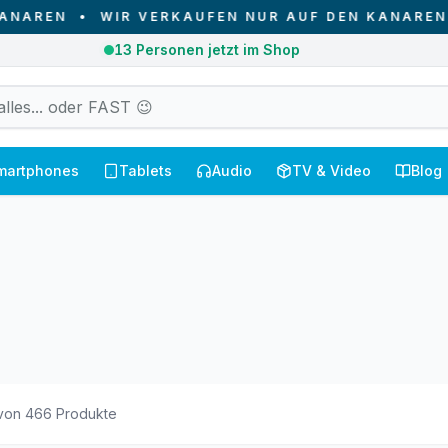
IR VERKAUFEN NUR AUF DEN KANAREN - VON DEN 
2
Bestellungen heute auf den Kanaren empfangen
martphones
Tablets
Audio
TV & Video
Blog
von
466
Produkte