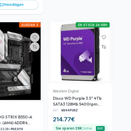
Hinzufügen
QUEDAN 3
EN STOCK 24-48H
Western Digital
Disco WD Purple 3.5" 4Tb
SATA3 128Mb 5400rpm
(WD44PURZ)
REF:
WD44PURZ
OG STRIX B550-A
214.77
€
 (AM4) 4DDR4
P ATX
Sie sparen 28€
Zollfrei
IGIC
B15J0-M0EAY0