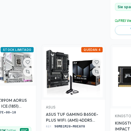
Sie spa
FREI V
STOCK LIMITADO
QUEDAN 4
Z890M AORUS
ICE:(1851)
ASUS
7E-00-10
ASUS TUF GAMING B650E-
KINGST
PLUS WIFI: (AM5) 4DDR5
KINGST
HDMI ATX
REF:
90MB1M20-M0EAY0
IMPACT
 33€
Zollfrei
IGIC