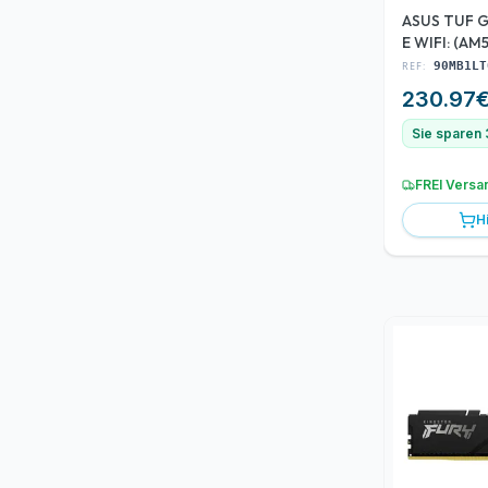
ASUS TUF 
E WIFI: (AM
DP ATX
REF:
90MB1LT
230.97
Sie sparen
FREI Versa
H