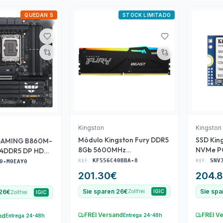
QUEDAN 5
STOCK LIMITADO
Kingston
Kingston
Módulo Kingston Fury DDR5
SSD Kin
GAMING B860M-
8Gb 5600MHz
NVMe PC
) 4DDR5 DP HDMI
(KF556C40BBA-8)
(SNV3S
REF:
KF556C40BBA-8
REF:
SNV
0-M0EAY0
201.30
€
204.
Sie sparen 26€
Sie spa
Zollfrei
IGIC
 26€
Zollfrei
IGIC
FREI Versand
FREI V
Entrega 24-48h
nd
Entrega 24-48h