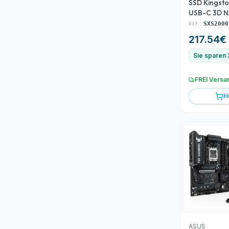
SSD Kingst
USB-C 3D 
(SXS2000/
REF:
SXS2000
217.54
€
Sie sparen
FREI Versa
H
ASUS