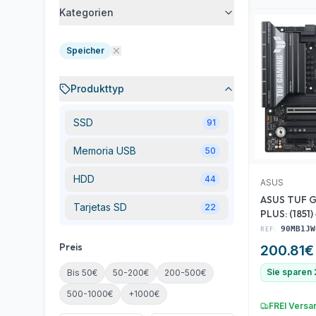
Kategorien
Speicher
Produkttyp
SSD
91
Memoria USB
50
HDD
44
ASUS
ASUS TUF 
Tarjetas SD
22
PLUS: (1851
mATX
REF:
90MB1JW
Preis
200.81
€
Sie sparen
Bis 50€
50-200€
200-500€
500-1000€
+1000€
FREI Versa