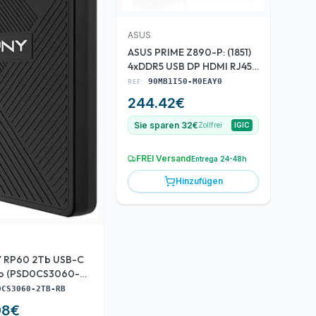
ASUS
ASUS PRIME Z890-P: (1851)
4xDDR5 USB DP HDMI RJ45
ATX
REF:
90MB1I50-M0EAY0
244.42
€
Sie sparen 32€
Zollfrei
IGIC
FREI Versand
Entrega 24-48h
Hinzufügen
Y RP60 2Tb USB-C
ro (PSD0CS3060-
)
0CS3060-2TB-RB
98
€