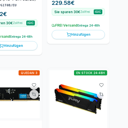
229.58
€
PG1T0B/EU
Sie sparen 30€
Zollfrei
IGIC
2
€
ren 30€
Zollfrei
IGIC
FREI Versand
Entrega 24-48h
Hinzufügen
ersand
Entrega 24-48h
Hinzufügen
QUEDAN 3
EN STOCK 24-48H