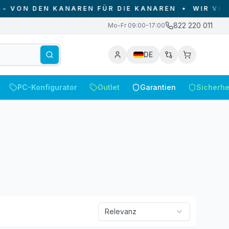
KANAREN FÜR DIE KANAREN
•
WIR VERKAUFEN NUR
822 220 011
Mo-Fr 09:00-17:00
DE
PC-Konfigurator
Outlet
Garantien
Sicherhe
Relevanz