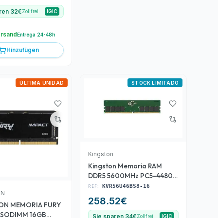
ren 32€
Zollfrei
IGIC
ersand
Entrega 24-48h
Hinzufügen
ÚLTIMA UNIDAD
STOCK LIMITADO
Kingston
Kingston Memoria RAM
DDR5 5600MHz PC5-44800
16GB 288-pin DIMM
REF:
KVR56U46BS8-16
ON
258.52
€
ON MEMORIA FURY
 SODIMM 16GB
Sie sparen 34€
Zollfrei
IGIC