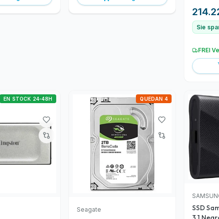
214.2
Sie spa
FREI V
EN STOCK 24-48H
QUEDAN 4
SAMSUN
SSD Sam
Seagate
3.1 Neg