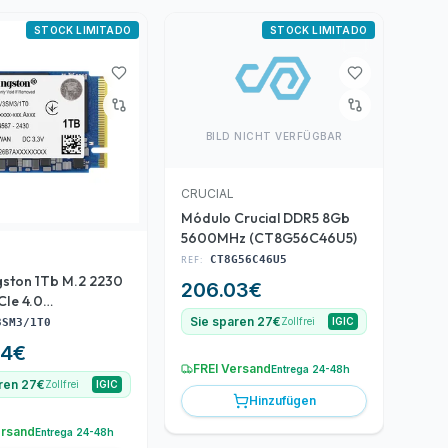
STOCK LIMITADO
STOCK LIMITADO
BILD NICHT VERFÜGBAR
CRUCIAL
Módulo Crucial DDR5 8Gb
5600MHz (CT8G56C46U5)
REF:
CT8G56C46U5
gston 1Tb M.2 2230
206.03
€
Ie 4.0
M3/1T0)
Sie sparen 27€
Zollfrei
IGIC
3SM3/1T0
84
€
FREI Versand
Entrega 24-48h
ren 27€
Zollfrei
IGIC
Hinzufügen
ersand
Entrega 24-48h