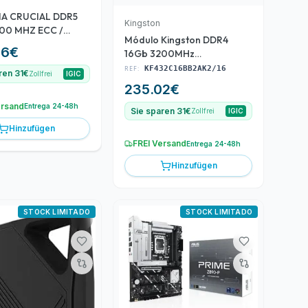
A CRUCIAL DDR5
Kingston
00 MHZ ECC /
Módulo Kingston DDR4
8C40U5
96
€
16Gb 3200MHz
(KF432C16BB2AK2/16)
REF:
KF432C16BB2AK2/16
ren 31€
Zollfrei
IGIC
235.02
€
ersand
Entrega 24-48h
Sie sparen 31€
Zollfrei
IGIC
Hinzufügen
FREI Versand
Entrega 24-48h
Hinzufügen
STOCK LIMITADO
STOCK LIMITADO