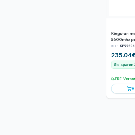
Kingston m
5600mhz p
288-pin dim
REF:
KF556C4
black
235.04
Sie sparen 
FREI Versa
H