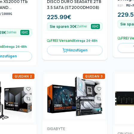
on XS2000 1Tb
DISCO DURO SEAGATE 2TB
REF:
MU-
NAND
3.5 SATA (ST2000DM008)
1000G)
229.5
/1000G
225.99
€
Sie spa
Sie sparen 30€
Zollfrei
IGIC
 28€
Zollfrei
IGIC
FREI V
FREI Versand
Entrega 24-48h
nd
Entrega 24-48h
Hinzufügen
inzufügen
QUEDAN 2
QUEDAN 3
GIGABYTE
CRUCIAL