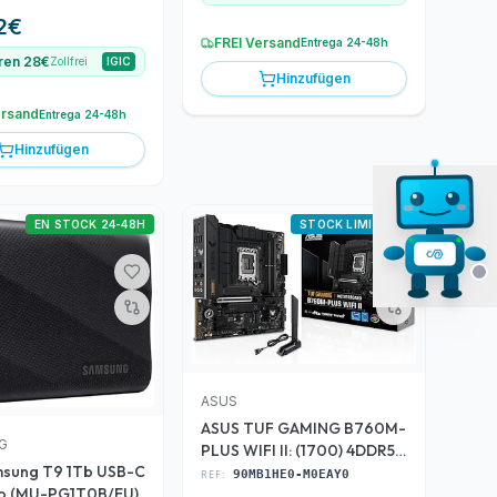
2
€
FREI Versand
Entrega 24-48h
ren 28€
Zollfrei
IGIC
Hinzufügen
ersand
Entrega 24-48h
Hinzufügen
EN STOCK 24-48H
STOCK LIMITADO
ASUS
ASUS TUF GAMING B760M-
G
PLUS WIFI II: (1700) 4DDR5
sung T9 1Tb USB-C
mATX
REF:
90MB1HE0-M0EAY0
ro (MU-PG1T0B/EU)