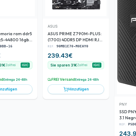
ASUS
emoria ram ddr5
ASUS PRIME Z790M-PLUS:
c5-44800 16gb
(1700) 4DDR5 DP HDMI RJ45
m fury beast
mATX
0BB-16
REF:
90MB1E70-M0EAY0
€
239.43
€
31€
Sie sparen 31€
Zollfrei
IGIC
Zollfrei
IGIC
nd
FREI Versand
Entrega 24-48h
Entrega 24-48h
inzufügen
Hinzufügen
PNY
SSD PN
3.1 Neg
2TB-RB
REF:
PSD
243.