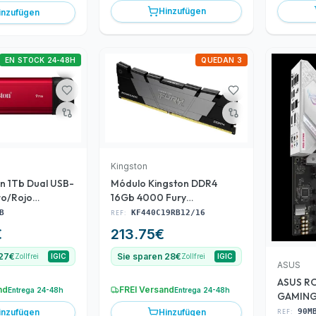
Hinzufügen
inzufügen
EN STOCK 24-48H
QUEDAN 3
Kingston
n 1Tb Dual USB-
Módulo Kingston DDR4
ro/Rojo
16Gb 4000 Fury
(KF440C19RB12/16)
B
REF:
KF440C19RB12/16
€
213.75
€
 27€
Sie sparen 28€
Zollfrei
IGIC
Zollfrei
IGIC
ASUS
ASUS R
nd
FREI Versand
Entrega 24-48h
Entrega 24-48h
GAMING:
HDMI D
inzufügen
Hinzufügen
REF:
90M