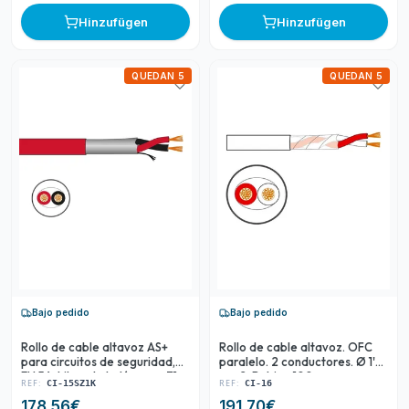
Hinzufügen
Hinzufügen
QUEDAN 5
QUEDAN 5
Bajo pedido
Bajo pedido
Rollo de cable altavoz AS+
Rollo de cable altavoz. OFC
para circuitos de seguridad,
paralelo. 2 conductores. Ø 1'5
EN 54. Libre de halógenos Z1.
mm2. Bobina 100 m.
REF:
REF:
CI-15SZ1K
CI-16
OFC. 2 conductores. Ø 1'5
178.56
€
191.70
€
mm2. Bobina 100