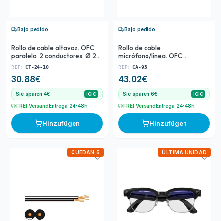
Bajo pedido
Bajo pedido
Rollo de cable altavoz. OFC
Rollo de cable
paralelo. 2 conductores. Ø 2
micrófono/línea. OFC
mm2. Blister 10 m.
blindado. 2 conductores.
REF:
REF:
CT-24-10
CA-93
Bobina 100 m.
30.88
€
43.02
€
Sie sparen 4€
Sie sparen 6€
IGIC
IGIC
FREI Versand
Entrega 24-48h
FREI Versand
Entrega 24-48h
Hinzufügen
Hinzufügen
QUEDAN 5
ÚLTIMA UNIDAD