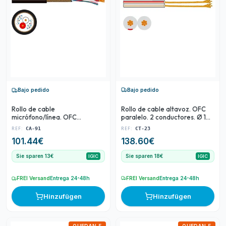
Bajo pedido
Bajo pedido
Rollo de cable altavoz. OFC
Rollo de cable
paralelo. 2 conductores. Ø 1
micrófono/línea. OFC
mm2. Bobina 100 m.
blindado. 2 conductores.
REF:
REF:
CT-23
CA-91
Bobina 100 m.
138.60
€
101.44
€
Sie sparen 18€
Sie sparen 13€
IGIC
IGIC
FREI Versand
Entrega 24-48h
FREI Versand
Entrega 24-48h
Hinzufügen
Hinzufügen