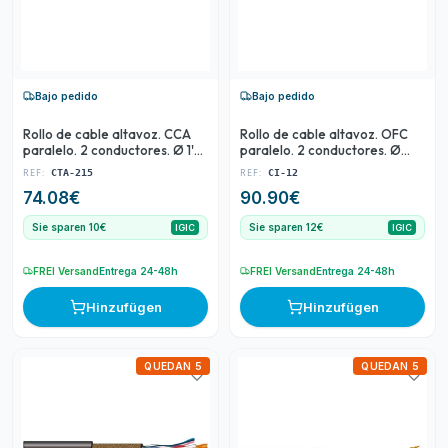
Bajo pedido
Bajo pedido
Rollo de cable altavoz. CCA
Rollo de cable altavoz. OFC
paralelo. 2 conductores. Ø 1'5
paralelo. 2 conductores. Ø
mm2. Bobina 100 m.
0'75 mm2. Bobina 100 m.
REF:
REF:
CTA-215
CI-12
74.08
€
90.90
€
Sie sparen 10€
Sie sparen 12€
IGIC
IGIC
FREI Versand
Entrega 24-48h
FREI Versand
Entrega 24-48h
Hinzufügen
Hinzufügen
QUEDAN 5
QUEDAN 5