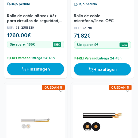
Bajo pedido
Bajo pedido
Rollo de cable altavoz AS+
Rollo de cable
para circuitos de seguridad,
micrófono/línea. OFC
EN 54. Libre de halógenos Z1.
blindado. 2 conductores.
REF:
REF:
CI-25MSZ1K
CA-98
OFC. 2 conductores. Ø 2'5
Bobina 100 m.
1260.00
€
71.82
€
mm2. Bobina 500
Sie sparen 165€
Sie sparen 9€
IGIC
IGIC
FREI Versand
Entrega 24-48h
FREI Versand
Entrega 24-48h
Hinzufügen
Hinzufügen
QUEDAN 5
QUEDAN 5