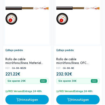
Bajo pedido
Bajo pedido
Rollo de cable
Rollo de cable
micrófono/línea. Material
micrófono/línea. OFC
LSZH. OFC blindado. 2
blindado. 2 conductores. 22
REF:
REF:
CA-90-NEZH
CA-90-NE
conductores. 22 AWG. Bobina
AWG. Bobina 100 m.
221.22
€
232.92
€
100 m.
Sie sparen 29€
Sie sparen 30€
IGIC
IGIC
FREI Versand
Entrega 24-48h
FREI Versand
Entrega 24-48h
Hinzufügen
Hinzufügen