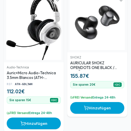
SHOKZ
AURICULAR SHOKZ
OPENDOTS ONE BLACK /
Audio-Technica
DISEÑO TWS OPEN-EAR CON
Auric+Micro Audio-Technica
155.87
€
CLIP / HASTA 40 HORAS /
3.5mm Blancos (ATH-
LIGEROS / SONIDO RICO Y
GDL3WH)
REF:
ATH-GDL3WH
Sie sparen 20€
IGIC
ENVOLVENTE + MODO
DOLBY AUDIO / AUDIO
112.02
€
IMPECABLE EN LLAMADAS /
FREI Versand
Entrega 24-48h
CANCELACION DE RUIDO /
Sie sparen 15€
IGIC
IP54 /
Hinzufügen
FREI Versand
Entrega 24-48h
Hinzufügen