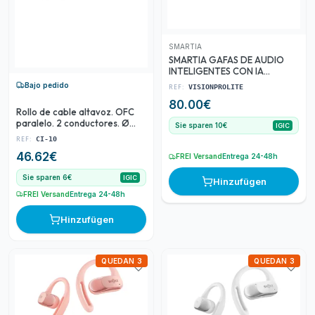
SMARTIA
SMARTIA GAFAS DE AUDIO
INTELIGENTES CON IA
VISIONPROLITE
Bajo pedido
REF:
VISIONPROLITE
80.00
€
Rollo de cable altavoz. OFC
paralelo. 2 conductores. Ø
Sie sparen 10€
IGIC
0'25 mm2. Bobina 100 m.
REF:
CI-10
46.62
€
FREI Versand
Entrega 24-48h
Sie sparen 6€
IGIC
Hinzufügen
FREI Versand
Entrega 24-48h
Hinzufügen
QUEDAN 3
QUEDAN 3