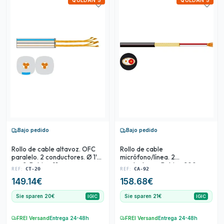
QUEDAN 5
QUEDAN 5
Bajo pedido
Bajo pedido
Rollo de cable altavoz. OFC
Rollo de cable
paralelo. 2 conductores. Ø 1'5
micrófono/línea. 2
mm2. Bobina 91 m.
conductores. Bobina 200 m.
REF:
REF:
CT-20
CA-92
149.14
€
158.68
€
Sie sparen 20€
Sie sparen 21€
IGIC
IGIC
FREI Versand
Entrega 24-48h
FREI Versand
Entrega 24-48h