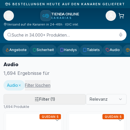
5
BESTELLUNGEN HEUTE AUF DEN KANAREN GELIEFERT
TIENDA ONLINE
CANARIAS
Versand auf die Kanaren in 24-48h · IGIC inkl.
Suche in 34.000+ Produkten…
Angebote
Sicherheit
Handys
Tablets
Audio
Audio
1,694
Ergebnisse für
Audio
Filter löschen
Filter
(1)
Relevanz
1,694
Produkte
QUEDAN 5
QUEDAN 5