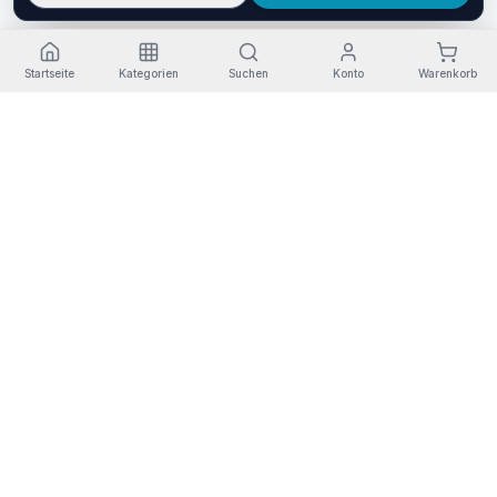
Startseite
Kategorien
Suchen
Konto
Warenkorb
Kostenloser Versand
Rückgabe
Sichere Zahlung
Garantie
Bestellungen +30€
14 Tage
Redsys SSL
3 Jahre