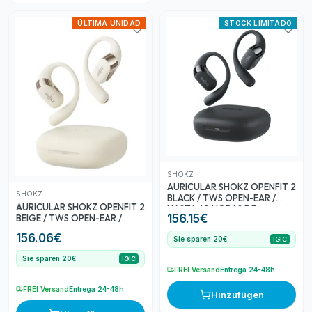
ÚLTIMA UNIDAD
STOCK LIMITADO
SHOKZ
AURICULAR SHOKZ OPENFIT 2
SHOKZ
BLACK / TWS OPEN-EAR /
AURICULAR SHOKZ OPENFIT 2
HASTA 48 HORAS DE
156.15
€
BEIGE / TWS OPEN-EAR /
AUTONOMIA / LIGEROS /
HASTA 48 HORAS DE
GANCHO DE OREJA FLEXIBLE
156.06
€
Sie sparen 20€
AUTONOMIA / LIGEROS /
IGIC
/ AUDIO POTENTE Y RICO EN
GANCHO DE OREJA FLEXIBLE
DETALLES / CANCELACION DE
Sie sparen 20€
IGIC
/ AUDIO POTENTE Y RICO EN
RUIDO / IP55 / ESTUCHE
FREI Versand
Entrega 24-48h
DETALLES / CANCELACION DE
CARGA / MUL
RUIDO / IP55 / ESTUCHE
FREI Versand
Entrega 24-48h
Hinzufügen
CARGA / MUL