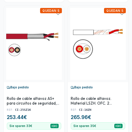
QUEDAN 5
QUEDAN 5
Bajo pedido
Bajo pedido
Rollo de cable altavoz AS+
Rollo de cable altavoz.
para circuitos de seguridad,
Material LSZH. OFC. 2
EN 54. Libre de halógenos Z1.
conductores. Ø 1'5 mm2.
REF:
REF:
CI-25SZ1K
CI-16ZH
OFC. 2 conductores. Ø 2'5
Bobina 100 m.
253.44
€
265.96
€
mm2. Bobina 100
Sie sparen 33€
Sie sparen 35€
IGIC
IGIC