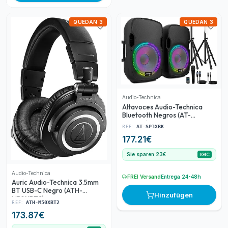
QUEDAN 3
QUEDAN 3
Audio-Technica
Altavoces Audio-Technica
Bluetooth Negros (AT-
SP3XBK)
REF:
AT-SP3XBK
177.21
€
Sie sparen 23€
IGIC
Audio-Technica
FREI Versand
Entrega 24-48h
Auric Audio-Technica 3.5mm
BT USB-C Negro (ATH-
Hinzufügen
M50XBT2)
REF:
ATH-M50XBT2
173.87
€