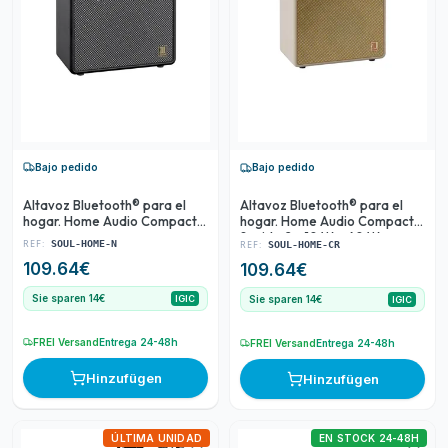
Bajo pedido
Bajo pedido
Altavoz Bluetooth® para el
Altavoz Bluetooth® para el
hogar. Home Audio Compacto.
hogar. Home Audio Compacto.
Sonido 2 x 10 W + 60 W.
Sonido 2 x 10 W + 60 W.
REF:
REF:
SOUL-HOME-N
SOUL-HOME-CR
Altavoz woofer 5"+ 2 x
Altavoz woofer 5"+ 2 x
109.64
€
109.64
€
Tweeter 1''. Cajón de made
Tweeter 1''. Cajón de made
Sie sparen 14€
Sie sparen 14€
IGIC
IGIC
FREI Versand
Entrega 24-48h
FREI Versand
Entrega 24-48h
Hinzufügen
Hinzufügen
ÚLTIMA UNIDAD
EN STOCK 24-48H