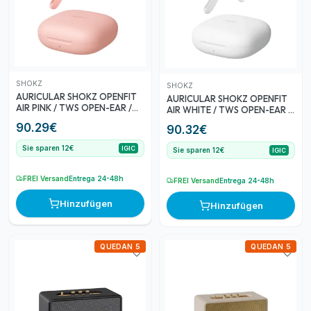
SHOKZ
SHOKZ
AURICULAR SHOKZ OPENFIT
AURICULAR SHOKZ OPENFIT
AIR PINK / TWS OPEN-EAR /
AIR WHITE / TWS OPEN-EAR /
HASTA 28 HORAS DE
HASTA 28 HORAS DE
90.29
€
90.32
€
AUTONOMIA / LIGEROS /
AUTONOMIA / LIGEROS /
GANCHO DE OREJA FLEXIBLE
GANCHO DE OREJA FLEXIBLE
Sie sparen 12€
IGIC
Sie sparen 12€
/ AUDIO POTENTE Y RICO EN
IGIC
/ AUDIO POTENTE Y RICO EN
DETALLES / CANCELACION DE
DETALLES / CANCELACION DE
RUIDO / IP54 / ESTUCHE
RUIDO / IP54 / ESTUCHE
FREI Versand
Entrega 24-48h
FREI Versand
Entrega 24-48h
CARGA / MU
CARGA / M
Hinzufügen
Hinzufügen
QUEDAN 5
QUEDAN 5