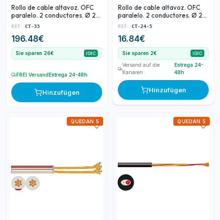
Rollo de cable altavoz. OFC
Rollo de cable altavoz. OFC
paralelo. 2 conductores. Ø 2
paralelo. 2 conductores. Ø 2
mm2. Bobina 100 m.
mm2. Blister 5 m.
REF:
REF:
CT-33
CT-24-5
196.48
€
16.84
€
Sie sparen 26€
Sie sparen 2€
IGIC
IGIC
Versand auf die
Entrega 24-
Kanaren
48h
FREI Versand
Entrega 24-48h
Hinzufügen
Hinzufügen
QUEDAN 5
QUEDAN 5