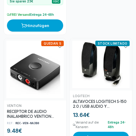
Sie sparen 23€
IGIC
FREI Versand
Entrega 24-48h
Hinzufügen
QUEDAN 5
STOCK LIMITADO
LOGITECH
ALTAVOCES LOGITECH S-150
VENTION
2.0 / USB AUDIO Y
ALIMENTACION / 980-
RECEPTOR DE AUDIO
13.64
€
000029
INALAMBRICO VENTION
NAJB0
Versand auf die
Entrega 24-
REF:
REC-VEN-NAJB0
Kanaren
48h
9.48
€