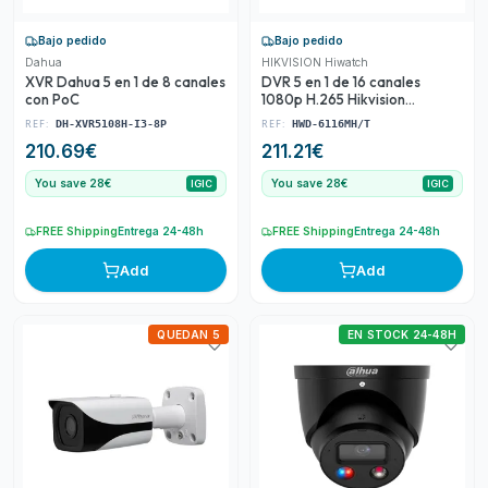
Bajo pedido
Bajo pedido
Dahua
HIKVISION Hiwatch
XVR Dahua 5 en 1 de 8 canales
DVR 5 en 1 de 16 canales
con PoC
1080p H.265 Hikvision
HiWatch Series
REF:
REF:
DH-XVR5108H-I3-8P
HWD-6116MH/T
210.69
€
211.21
€
You save 28€
You save 28€
IGIC
IGIC
FREE Shipping
Entrega 24-48h
FREE Shipping
Entrega 24-48h
Add
Add
QUEDAN 5
EN STOCK 24-48H