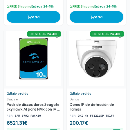
FREE Shipping
Entrega 24-48h
FREE Shipping
Entrega 24-48h
Add
Add
EN STOCK 24-48H
EN STOCK 24-48H
Bajo pedido
Bajo pedido
Seagate
Dahua
Pack de discos duros Seagate
Domo IP de detección de
SkyHawk AI para NVR con IA y
llamas
videovigilancia CCTV
REF:
REF:
SAM-6792-PACK10
DHI-HY-FT121LDP-TD1F4
6521.31
€
200.17
€