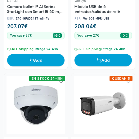
Dahua
Vaelsys
Cámara bullet IP AI Series
Módulo USB de 6
StarLight con Smart IR 60 m,
entradas/salidas de relé
para exterior
REF:
REF:
IPC-HFW5241T-AS-PV
VA-6DI-6PR-USB
207.07
€
208.04
€
You save 27€
You save 27€
IGIC
IGIC
FREE Shipping
Entrega 24-48h
FREE Shipping
Entrega 24-48h
Add
Add
EN STOCK 24-48H
QUEDAN 5