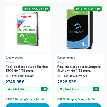
EN STOCK 24-48H
EN STOCK 24-48H
Bajo pedido
Bajo pedido
Toshiba
Seagate
Pack de discos duros Toshiba
Pack de discos duros Seagate
S300 de 4 TB para
SkyHawk de 4 TB para
videovigilancia CCTV
videovigilancia CCTV
REF:
REF:
SAM-5069-PACK10
SAM-3907N-PACK10
2749.95
€
2828.52
€
You save 360€
You save 370€
IGIC
IGIC
FREE Shipping
Entrega 24-48h
FREE Shipping
Entrega 24-48h