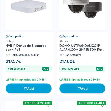
Bajo pedido
Bajo pedido
Dahua
Alarm.com
NVR IP Dahua de 8 canales
DOMO ANTIVANDÁLICO IP
con 4 PoE
ALARM.COM 2MP IR 30M IP66
IK10
REF:
REF:
DHI-NVR4108-P-4KS3
ADC-VC827P
217.57
€
217.60
€
You save 28€
You save 28€
IGIC
IGIC
FREE Shipping
Entrega 24-48h
FREE Shipping
Entrega 24-48h
Add
Add
EN STOCK 24-48H
EN STOCK 24-48H