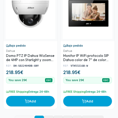
Bajo pedido
Bajo pedido
Dahua
Dahua
Domo PTZ IP Dahua WizSense
Monitor IP WiFi protocolo SIP
de 4MP con Starlight y zoom
Dahua color de 7" de color
óptico 4x
negro
REF:
REF:
DH-SD22404DB-GNY
VTH5321GB-W
218.95
€
218.95
€
You save 29€
You save 29€
IGIC
IGIC
FREE Shipping
Entrega 24-48h
FREE Shipping
Entrega 24-48h
Add
Add