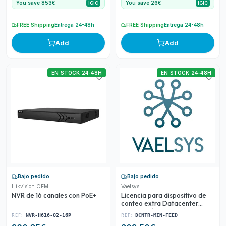
You save 853€
You save 26€
IGIC
IGIC
FREE Shipping
Entrega 24-48h
FREE Shipping
Entrega 24-48h
Add
Add
EN STOCK 24-48H
EN STOCK 24-48H
Bajo pedido
Bajo pedido
Hikvision OEM
Vaelsys
NVR de 16 canales con PoE+
Licencia para dispositivo de
conteo extra Datacenter
Standard (data feed)
REF:
REF:
NVR-H616-Q2-16P
DCNTR-MIN-FEED