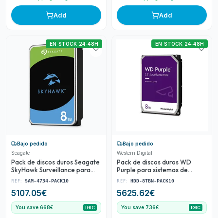
Add
Add
EN STOCK 24-48H
EN STOCK 24-48H
Bajo pedido
Bajo pedido
Seagate
Western Digital
Pack de discos duros Seagate
Pack de discos duros WD
SkyHawk Surveillance para
Purple para sistemas de
videovigilancia CCTV
videovigilancia CCTV
REF:
REF:
SAM-4734-PACK10
HDD-8TBN-PACK10
5107.05
€
5625.62
€
You save 668€
You save 736€
IGIC
IGIC