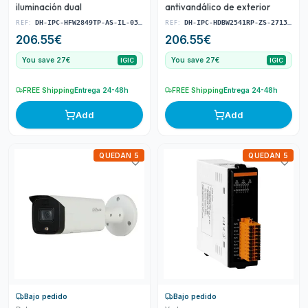
iluminación dual
antivandálico de exterior
REF:
REF:
DH-IPC-HFW2849TP-AS-IL-0360B
DH-IPC-HDBW2541RP-ZS-27135-S2
206.55
€
206.55
€
You save 27€
You save 27€
IGIC
IGIC
FREE Shipping
Entrega 24-48h
FREE Shipping
Entrega 24-48h
Add
Add
QUEDAN 5
QUEDAN 5
Bajo pedido
Bajo pedido