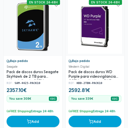
EN STOCK 24-48H
EN STOCK 24-48H
Bajo pedido
Bajo pedido
Seagate
Western Digital
Pack de discos duros Seagate
Pack de discos duros WD
SkyHawk de 2 TB para
Purple para videovigilancia
videovigilancia CCTV
CCTV y grabadores DVR
REF:
REF:
SAM-4423-PACK10
HDD-2TBN-PACK10
2357.10
€
2592.81
€
You save 308€
You save 339€
IGIC
IGIC
FREE Shipping
Entrega 24-48h
FREE Shipping
Entrega 24-48h
Add
Add