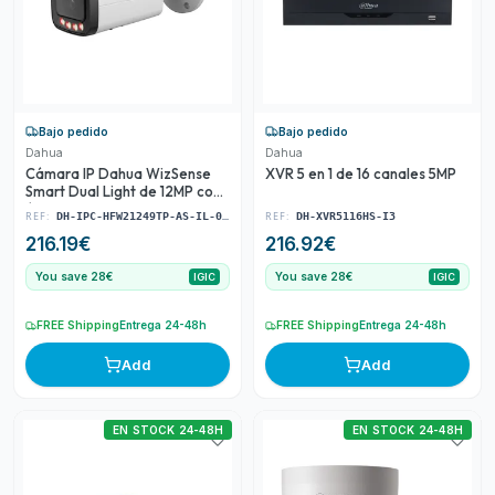
Bajo pedido
Bajo pedido
Dahua
Dahua
Cámara IP Dahua WizSense
XVR 5 en 1 de 16 canales 5MP
Smart Dual Light de 12MP con
óptica fija de 2,8 mm
REF:
REF:
DH-IPC-HFW21249TP-AS-IL-0280B-S2
DH-XVR5116HS-I3
216.19
€
216.92
€
You save 28€
You save 28€
IGIC
IGIC
FREE Shipping
Entrega 24-48h
FREE Shipping
Entrega 24-48h
Add
Add
EN STOCK 24-48H
EN STOCK 24-48H