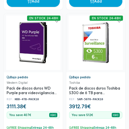
Add
Add
EN STOCK 24-48H
EN STOCK 24-48H
Bajo pedido
Bajo pedido
Western Digital
Toshiba
Pack de discos duros WD
Pack de discos duros Toshiba
Purple para videovigilancia
S300 de 6 TB para
CCTV y sistemas DVR
videovigilancia CCTV
REF:
REF:
HDD-4TB-PACK10
SAM-5070-PACK10
3111.38
€
3912.79
€
You save 407€
You save 512€
IGIC
IGIC
FREE Shipping
Entrega 24-48h
FREE Shipping
Entrega 24-48h