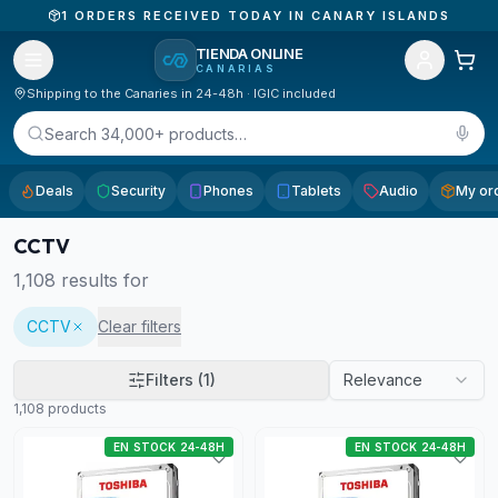
1
ORDERS RECEIVED TODAY IN CANARY ISLANDS
TIENDA ONLINE
CANARIAS
Shipping to the Canaries in 24-48h · IGIC included
Search 34,000+ products…
Deals
Security
Phones
Tablets
Audio
My or
CCTV
1,108
results for
CCTV
Clear filters
Filters
(1)
Relevance
1,108
products
EN STOCK 24-48H
EN STOCK 24-48H