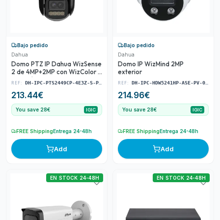
Bajo pedido
Bajo pedido
Dahua
Dahua
Domo PTZ IP Dahua WizSense
Domo IP WizMind 2MP
2 de 4MP+2MP con WizColor y
exterior
doble óptica
REF:
REF:
DH-IPC-PTS2449CP-4E3Z-S-PV-LED-0280B/3684-PRO
DH-IPC-HDW5241HP-ASE-PV-0280B
213.44
€
214.96
€
You save 28€
You save 28€
IGIC
IGIC
FREE Shipping
Entrega 24-48h
FREE Shipping
Entrega 24-48h
Add
Add
EN STOCK 24-48H
EN STOCK 24-48H