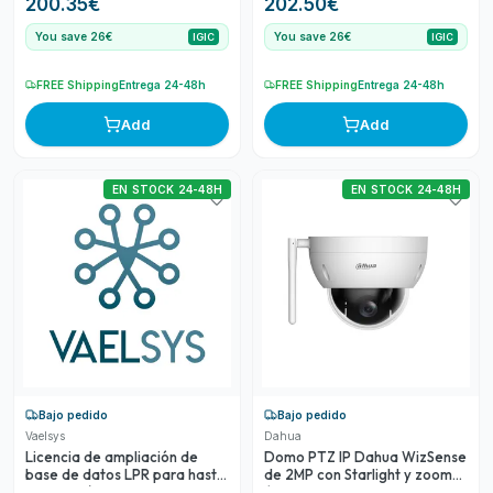
200.35
€
202.50
€
You save 26€
You save 26€
IGIC
IGIC
FREE Shipping
Entrega 24-48h
FREE Shipping
Entrega 24-48h
Add
Add
EN STOCK 24-48H
EN STOCK 24-48H
Bajo pedido
Bajo pedido
Vaelsys
Dahua
Licencia de ampliación de
Domo PTZ IP Dahua WizSense
base de datos LPR para hasta
de 2MP con Starlight y zoom
500 matrículas
óptico 4x