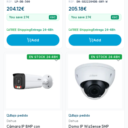
REF:
REF:
LP-DB-500
DH-SD22204DB-GNY-W
204.12
€
205.18
€
You save 27€
You save 27€
IGIC
IGIC
FREE Shipping
Entrega 24-48h
FREE Shipping
Entrega 24-48h
Add
Add
EN STOCK 24-48H
EN STOCK 24-48H
Bajo pedido
Bajo pedido
Dahua
Dahua
Cámara IP 8MP con
Domo IP WizSense 5MP