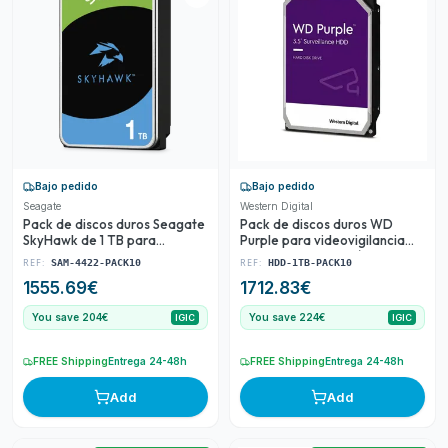
Bajo pedido
Bajo pedido
Seagate
Western Digital
Pack de discos duros Seagate
Pack de discos duros WD
SkyHawk de 1 TB para
Purple para videovigilancia
videovigilancia CCTV
CCTV con tecnología
REF:
REF:
SAM-4422-PACK10
HDD-1TB-PACK10
AllFrame
1555.69
€
1712.83
€
You save 204€
You save 224€
IGIC
IGIC
FREE Shipping
Entrega 24-48h
FREE Shipping
Entrega 24-48h
Add
Add