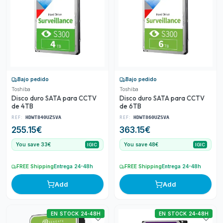
Bajo pedido
Bajo pedido
Toshiba
Toshiba
Disco duro SATA para CCTV
Disco duro SATA para CCTV
de 4TB
de 6TB
REF:
REF:
HDWT840UZSVA
HDWT860UZSVA
255.15
€
363.15
€
You save 33€
You save 48€
IGIC
IGIC
FREE Shipping
Entrega 24-48h
FREE Shipping
Entrega 24-48h
Add
Add
EN STOCK 24-48H
EN STOCK 24-48H