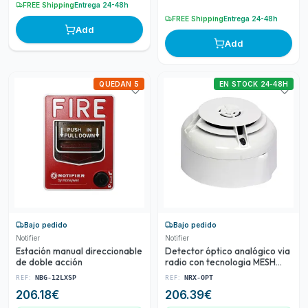
FREE Shipping
Entrega 24-48h
FREE Shipping
Entrega 24-48h
Add
Add
QUEDAN 5
EN STOCK 24-48H
Bajo pedido
Bajo pedido
Notifier
Notifier
Estación manual direccionable
Detector óptico analógico via
de doble acción
radio con tecnologia MESH
AGILE
REF:
REF:
NBG-12LXSP
NRX-OPT
206.18
€
206.39
€