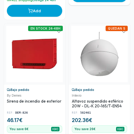
Add
EN STOCK 24-48H
QUEDAN 5
Bajo pedido
Bajo pedido
By Demes
Intevio
Sirena de incendio de exterior
Altavoz suspendido esférico
20W - DL-K 20-165/T-EN54
REF:
REF:
DEM-826
582461
46.17
€
202.36
€
You save 6€
You save 26€
IGIC
IGIC