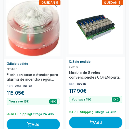
QUEDAN 5
QUEDAN 5
Bajo pedido
Bajo pedido
Cofem
Notifier
Módulo de 8 relés
Flash con base estandar para
convencionales COFEM para
alarma de incendio según
sistemas de detección de
EN54/23
REF:
MDL8R
REF:
CWST-RW-S5
incendios
117.90
€
115.05
€
You save 15€
IGIC
You save 15€
IGIC
FREE Shipping
Entrega 24-48h
FREE Shipping
Entrega 24-48h
Add
Add