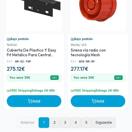
Bajo pedido
Bajo pedido
Notifier
Morley-IAS
Cubierta De Plastico Y Easy
Sirena vía radio con
Fit Metalico Para Central
tecnología Mesh
Analogica Am-8200
REF:
REF:
AM-82-TOP
WSO-RR-RF
275.12
€
277.17
€
You save 36€
You save 36€
IGIC
IGIC
FREE Shipping
Entrega 24-48h
FREE Shipping
Entrega 24-48h
Add
Add
Anterior
1
2
3
4
5
Siguiente