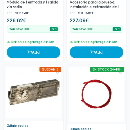
Módulo de 1 entrada y 1 salida
Accesorio para la prueba,
vía radio
instalación o extracción de los
detectores Agile
REF:
REF:
M211E-RF
CUP HWKIT
226.62
€
227.09
€
You save 30€
You save 30€
IGIC
IGIC
FREE Shipping
Entrega 24-48h
FREE Shipping
Entrega 24-48h
Add
Add
QUEDAN 5
EN STOCK 24-48H
Bajo pedido
Bajo pedido