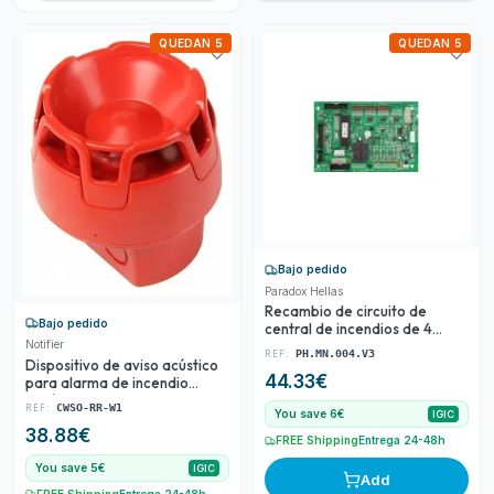
QUEDAN 5
QUEDAN 5
Bajo pedido
Paradox Hellas
Recambio de circuito de
Bajo pedido
central de incendios de 4
Notifier
Zonas
REF:
PH.MN.004.V3
Dispositivo de aviso acústico
44.33
€
para alarma de incendio
según EN54/3
REF:
CWSO-RR-W1
You save 6€
IGIC
38.88
€
FREE Shipping
Entrega 24-48h
You save 5€
IGIC
Add
FREE Shipping
Entrega 24-48h