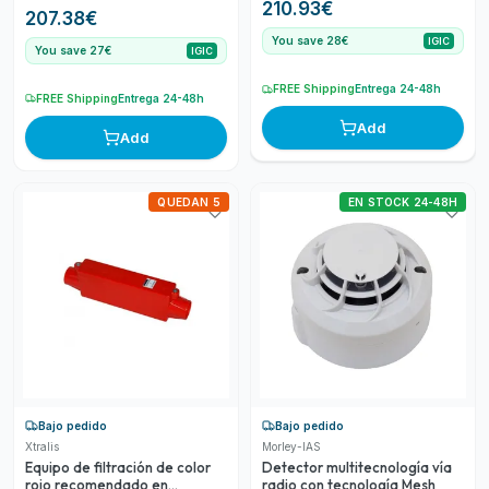
de final de línea para la
210.93
€
207.38
€
monitorizac
You save 28€
IGIC
You save 27€
IGIC
FREE Shipping
Entrega 24-48h
FREE Shipping
Entrega 24-48h
Add
Add
QUEDAN 5
EN STOCK 24-48H
Bajo pedido
Bajo pedido
Xtralis
Morley-IAS
Equipo de filtración de color
Detector multitecnología vía
rojo recomendado en
radio con tecnología Mesh