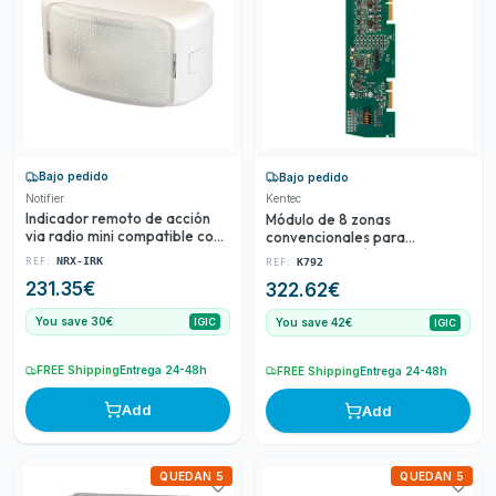
Bajo pedido
Bajo pedido
Notifier
Kentec
Indicador remoto de acción
Módulo de 8 zonas
via radio mini compatible con
convencionales para
todos los detectores de
centrales analógicas de
REF:
REF:
NRX-IRK
K792
incendio via radio de Notifier
incendios Kentec Taktis
231.35
€
322.62
€
AGILE
You save 30€
You save 42€
IGIC
IGIC
FREE Shipping
Entrega 24-48h
FREE Shipping
Entrega 24-48h
Add
Add
QUEDAN 5
QUEDAN 5