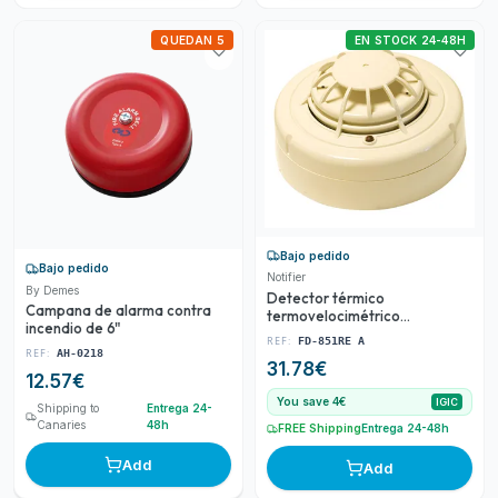
QUEDAN 5
EN STOCK 24-48H
Bajo pedido
Bajo pedido
Notifier
By Demes
Detector térmico
Campana de alarma contra
termovelocimétrico
incendio de 6"
convencional recomendado
REF:
FD-851RE A
para la detección de
REF:
AH-0218
31.78
€
incendios en ambientes donde
12.57
€
la temper
You save 4€
IGIC
Shipping to
Entrega 24-
Canaries
48h
FREE Shipping
Entrega 24-48h
Add
Add