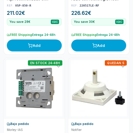
ambientes sucios compatibles
REF:
REF:
VSP-850-R
22051TLE-RF
con las tuberías suministradas
211.02
€
226.62
€
por HLSI de 25 mm de
diámetro exterior
You save 28€
You save 30€
IGIC
IGIC
FREE Shipping
Entrega 24-48h
FREE Shipping
Entrega 24-48h
Add
Add
EN STOCK 24-48H
QUEDAN 5
Bajo pedido
Bajo pedido
Morley-IAS
Notifier