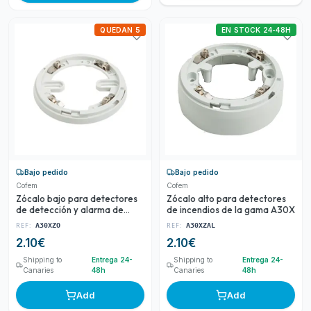
QUEDAN 5
EN STOCK 24-48H
Bajo pedido
Bajo pedido
Cofem
Cofem
Zócalo bajo para detectores
Zócalo alto para detectores
de detección y alarma de
de incendios de la gama A30X
incendios de la gama A30X
REF:
REF:
A30XZO
A30XZAL
2.10
€
2.10
€
Shipping to
Entrega 24-
Shipping to
Entrega 24-
Canaries
48h
Canaries
48h
Add
Add