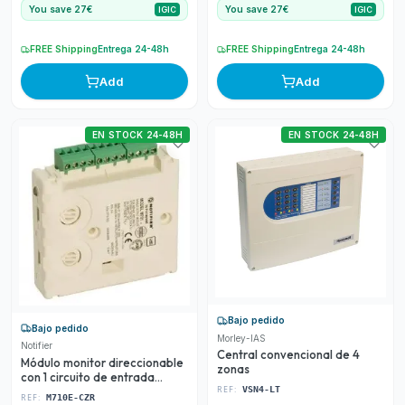
You save 27€
You save 27€
IGIC
IGIC
FREE Shipping
Entrega 24-48h
FREE Shipping
Entrega 24-48h
Add
Add
EN STOCK 24-48H
EN STOCK 24-48H
Bajo pedido
Bajo pedido
Morley-IAS
Notifier
Central convencional de 4
Módulo monitor direccionable
zonas
con 1 circuito de entrada
REF:
supervisado con resistencia
VSN4-LT
REF:
M710E-CZR