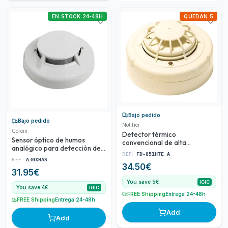
EN STOCK 24-48H
QUEDAN 5
Bajo pedido
Bajo pedido
Notifier
Cofem
Detector térmico
Sensor óptico de humos
convencional de alta
analógico para detección de
temperatura 77°C FD
REF:
FD-851HTE A
incendios
recomendado para la
REF:
A30XHAS
34.50
€
detección de incendios en
31.95
€
ambientes donde
You save 5€
IGIC
You save 4€
IGIC
FREE Shipping
Entrega 24-48h
FREE Shipping
Entrega 24-48h
Add
Add