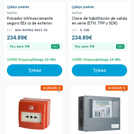
Bajo pedido
Bajo pedido
Notifier
Notifier
Pulsador intrínsecamente
Clave de habilitación de salida
seguro EEx ia de exterior
en serie (ETH, TPP y SDK)
REF:
REF:
W1A-R470SG-K013-81
E-SIB
234.89
€
234.89
€
You save 31€
You save 31€
IGIC
IGIC
FREE Shipping
Entrega 24-48h
FREE Shipping
Entrega 24-48h
Add
Add
QUEDAN 5
QUEDAN 5