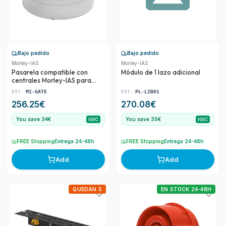
Bajo pedido
Bajo pedido
Morley-IAS
Morley-IAS
Pasarela compatible con
Módulo de 1 lazo adicional
centrales Morley-IAS para
sistema vía radio Agile
REF:
REF:
MI-GATE
PL-LIB01
256.25
€
270.08
€
You save 34€
You save 35€
IGIC
IGIC
FREE Shipping
Entrega 24-48h
FREE Shipping
Entrega 24-48h
Add
Add
QUEDAN 5
EN STOCK 24-48H