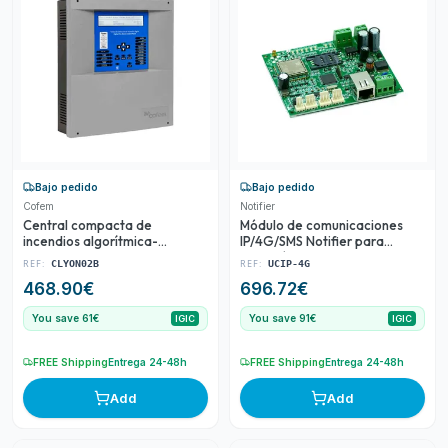
Bajo pedido
Bajo pedido
Cofem
Notifier
Central compacta de
Módulo de comunicaciones
incendios algorítmica-
IP/4G/SMS Notifier para
direccionable Compact Lyon
conexión de centrales de
REF:
REF:
CLYON02B
UCIP-4G
de COFEM de 2 bucles
incendio a CRA
468.90
€
696.72
€
You save 61€
You save 91€
IGIC
IGIC
FREE Shipping
Entrega 24-48h
FREE Shipping
Entrega 24-48h
Add
Add