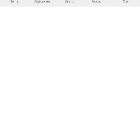
Home
Categories
Search
Account
Cart
Free shipping
Returns
Secure payment
Warranty
Orders +30€
14 days
Redsys SSL
3 years
THANK YOU FOR SHOPPING IN THE CANARY
ISLANDS