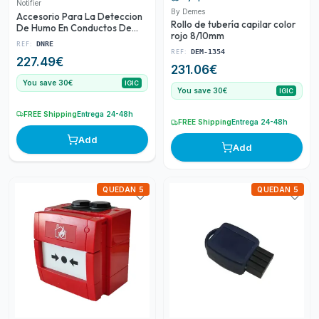
Notifier
By Demes
Accesorio Para La Deteccion
Rollo de tubería capilar color
De Humo En Conductos De
rojo 8/10mm
Ventilacion Y Aire
REF:
DNRE
Acondicionado Con B501ap
REF:
DEM-1354
227.49
€
231.06
€
You save 30€
IGIC
You save 30€
IGIC
FREE Shipping
Entrega 24-48h
FREE Shipping
Entrega 24-48h
Add
Add
QUEDAN 5
QUEDAN 5