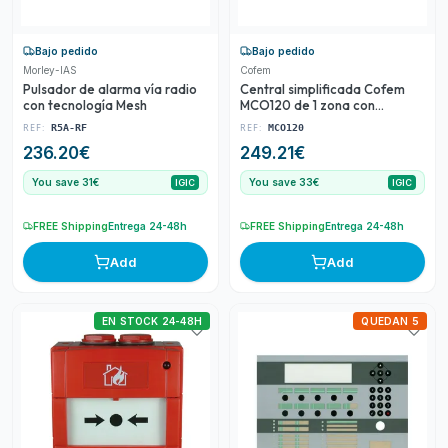
Bajo pedido
Bajo pedido
Morley-IAS
Cofem
Pulsador de alarma vía radio
Central simplificada Cofem
con tecnología Mesh
MCO120 de 1 zona con
capacidad para 20
REF:
REF:
R5A-RF
MCO120
detectores CO/NO2
236.20
€
249.21
€
You save 31€
You save 33€
IGIC
IGIC
FREE Shipping
Entrega 24-48h
FREE Shipping
Entrega 24-48h
Add
Add
EN STOCK 24-48H
QUEDAN 5