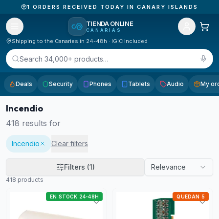
1
ORDERS RECEIVED TODAY IN CANARY ISLANDS
TIENDA ONLINE
CANARIAS
Shipping to the Canaries in 24-48h · IGIC included
Search 34,000+ products…
Deals
Security
Phones
Tablets
Audio
My or
Incendio
418
results for
Incendio
Clear filters
Filters
(1)
Relevance
418
products
EN STOCK 24-48H
QUEDAN 5