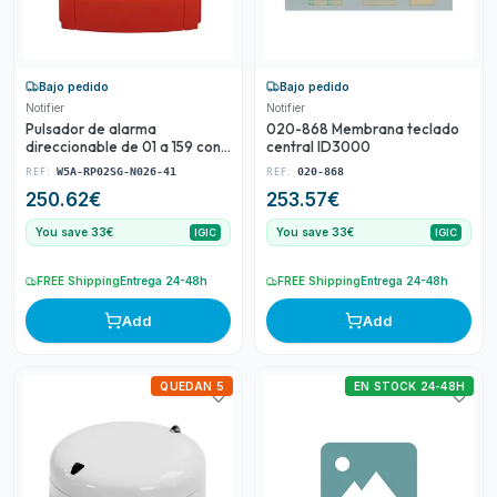
Bajo pedido
Bajo pedido
Notifier
Notifier
Pulsador de alarma
020-868 Membrana teclado
direccionable de 01 a 159 con
central ID3000
led y aislador de
REF:
REF:
W5A-RP02SG-N026-41
020-868
cortocircuitos incorporado
250.62
€
253.57
€
para sistemas analógicos d
You save 33€
You save 33€
IGIC
IGIC
FREE Shipping
Entrega 24-48h
FREE Shipping
Entrega 24-48h
Add
Add
QUEDAN 5
EN STOCK 24-48H