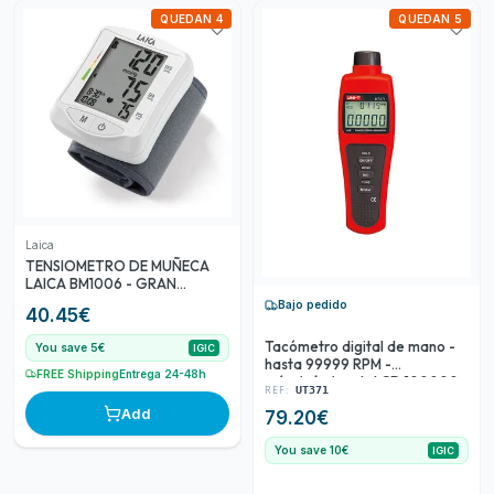
QUEDAN 4
QUEDAN 5
Laica
TENSIOMETRO DE MUÑECA
LAICA BM1006 - GRAN
PANTALLA LCD
Bajo pedido
40.45
€
Tacómetro digital de mano -
You save 5€
IGIC
hasta 99999 RPM -
FREE Shipping
Entrega 24-48h
máx./mín./med., LCD 100000
REF:
UT371
cuentas, Apagado automático
Add
79.20
€
You save 10€
IGIC