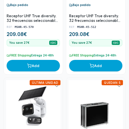
Bajo pedido
Bajo pedido
Receptor UHF True diversity.
Receptor UHF True diversity.
32 frecuencias seleccionables
32 frecuencias seleccionables
570-582 MHz.
512-525 MHz.
REF:
REF:
MSHR-45-570
MSHR-45-512
209.08
€
209.08
€
You save 27€
You save 27€
IGIC
IGIC
FREE Shipping
Entrega 24-48h
FREE Shipping
Entrega 24-48h
Add
Add
ÚLTIMA UNIDAD
QUEDAN 5