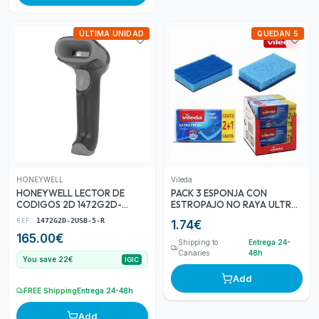
ÚLTIMA UNIDAD
QUEDAN 5
HONEYWELL
Vileda
HONEYWELL LECTOR DE
PACK 3 ESPONJA CON
CODIGOS 2D 1472G2D-
ESTROPAJO NO RAYA ULTRA
2USB-5-R INALAMBRICO
FRESH VILEDA
REF:
1472G2D-2USB-5-R
1.74
€
BLUETOOTH
165.00
€
Shipping to
Entrega 24-
Canaries
48h
You save 22€
IGIC
Add
FREE Shipping
Entrega 24-48h
Add