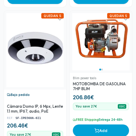
QUEDAN 5
QUEDAN 5
Blim power tools
MOTOBOMBA DE GASOLINA
7HP BLIM
Bajo pedido
206.86
€
Cámara Domo IP, 6 Mpx, Lente
You save 27€
IGIC
1.1 mm, IP67, audio, PoE
REF:
SF-IPD360A-6I1
FREE Shipping
Entrega 24-48h
206.46
€
Add
You save 27€
IGIC