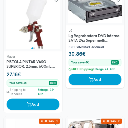
LG
Lg Regrabadora DVD Interna
SATA 24x Super multi
GH24NSD5.ARAA10B Negro
REF:
GH24NSD5.ARAA10B
30.86
€
Mader
PISTOLA PINTAR VASO
You save 4€
IGIC
SUPERIOR, 2.5mm. 600mL.
FREE Shipping
Entrega 24-48h
MADER
27.16
€
Add
You save 4€
IGIC
Shipping to
Entrega 24-
Canaries
48h
Add
QUEDAN 3
QUEDAN 2