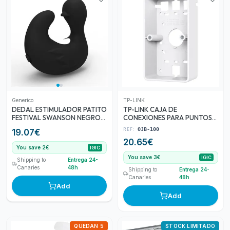
Generico
TP-LINK
DEDAL ESTIMULADOR PATITO
TP-LINK CAJA DE
FESTIVAL SWANSON NEGRO
CONEXIONES PARA PUNTOS
USB
DE ACCESO OJB-100
REF:
OJB-100
19.07
€
20.65
€
You save 2€
IGIC
You save 3€
IGIC
Shipping to
Entrega 24-
Canaries
48h
Shipping to
Entrega 24-
Canaries
48h
Add
Add
QUEDAN 5
STOCK LIMITADO