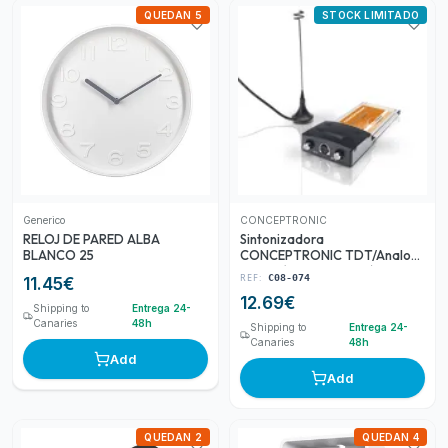
QUEDAN 5
STOCK LIMITADO
Generico
CONCEPTRONIC
RELOJ DE PARED ALBA
Sintonizadora
BLANCO 25
CONCEPTRONIC TDT/Analog
PMCIA (CTVCOMBOC)
REF:
C08-074
11.45
€
12.69
€
Shipping to
Entrega 24-
Canaries
48h
Shipping to
Entrega 24-
Canaries
48h
Add
Add
QUEDAN 2
QUEDAN 4