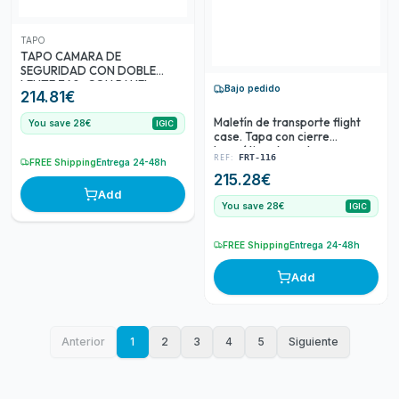
TAPO
TAPO CAMARA DE
SEGURIDAD CON DOBLE
LENTE 360º CON PANEL
Bajo pedido
214.81
€
SOLAR
Maletín de transporte flight
You save 28€
IGIC
case. Tapa con cierre
hermético. Asas de
REF:
FRT-116
FREE Shipping
Entrega 24-48h
transporte. Fondo útil 41'5 cm.
215.28
€
Add
You save 28€
IGIC
FREE Shipping
Entrega 24-48h
Add
Anterior
1
2
3
4
5
Siguiente