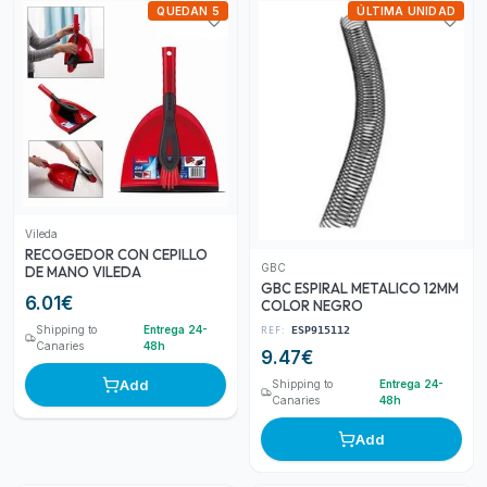
QUEDAN 5
ÚLTIMA UNIDAD
Vileda
RECOGEDOR CON CEPILLO
GBC
DE MANO VILEDA
GBC ESPIRAL METALICO 12MM
6.01
€
COLOR NEGRO
REF:
Shipping to
Entrega 24-
ESP915112
Canaries
48h
9.47
€
Add
Shipping to
Entrega 24-
Canaries
48h
Add