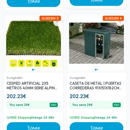
Add
Add
QUEDAN 5
QUEDAN 4
Sungarden
Sungarden
CESPED ARTIFICIAL 2X5
CASETA DE METAL | PUERTAS
METROS 40MM SERIE ALPINO
CORREDERAS 91X151X182CM
SUPERIOR SUNGARDEN
(1.37M2) VERDE SUNGARDEN
202.23
€
202.23
€
You save 26€
You save 26€
IGIC
IGIC
FREE Shipping
Entrega 24-48h
FREE Shipping
Entrega 24-48h
Add
Add