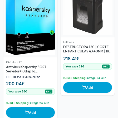
Fellowes
DESTRUCTORA 12C | CORTE
EN PARTICULAS 4X40MM | 18
LITROS FELLOWES
218.41
€
KASPERSKY
Antivirus Kaspersky SOS7
You save 29€
IGIC
Servidor+10disp 1a
KL4541X5KFS
REF:
KL4541X5KFS-20ES*
FREE Shipping
Entrega 24-48h
200.04
€
Add
You save 26€
IGIC
FREE Shipping
Entrega 24-48h
Add