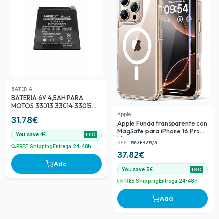
BATERIA
BATERIA 6V 4,5AH PARA
MOTOS 33013 33014 33015
33016
Apple
31.78
€
Apple Funda transparente con
MagSafe para iPhone 16 Pro
You save 4€
IGIC
Max
REF:
MA7F4ZM/A
FREE Shipping
Entrega 24-48h
37.82
€
Add
You save 5€
IGIC
FREE Shipping
Entrega 24-48h
Add