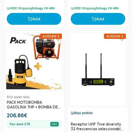
FREE Shipping
Entrega 24-48h
FREE Shipping
Entrega 24-48h
Add
Add
QUEDAN 5
QUEDAN 5
Blim power tools
PACK MOTOBOMBA
GASOLINA 7HP + BOMBA DE
AGUA 400W BLIM
Bajo pedido
206.86
€
Receptor UHF True diversity.
You save 27€
IGIC
32 frecuencias seleccionables