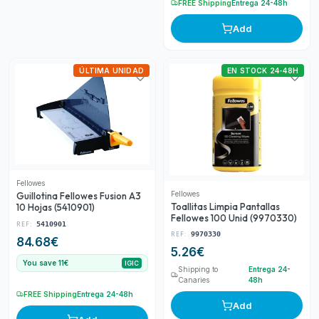
FREE Shipping
Entrega 24-48h
Add
ÚLTIMA UNIDAD
EN STOCK 24-48H
Fellowes
Fellowes
Guillotina Fellowes Fusion A3
Toallitas Limpia Pantallas
10 Hojas (5410901)
Fellowes 100 Unid (9970330)
REF:
5410901
REF:
9970330
84.68
€
5.26
€
You save 11€
IGIC
Shipping to
Entrega 24-
Canaries
48h
FREE Shipping
Entrega 24-48h
Add