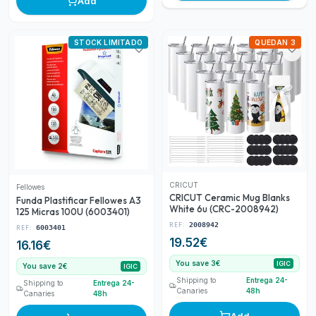
Add
STOCK LIMITADO
QUEDAN 3
CRICUT
Fellowes
CRICUT Ceramic Mug Blanks
Funda Plastificar Fellowes A3
White 6u (CRC-2008942)
125 Micras 100U (6003401)
REF:
2008942
REF:
6003401
19.52
€
16.16
€
You save 3€
IGIC
You save 2€
IGIC
Shipping to
Entrega 24-
Shipping to
Entrega 24-
Canaries
48h
Canaries
48h