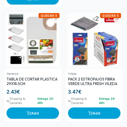
QUEDAN 5
QUEDAN 5
Generico
Vileda
TABLA DE CORTAR PLASTICA
PACK 2 ESTROPAJOS FIBRA
29X18.5CM
VERDE ULTRA FRESH VILEDA
2.43
€
3.47
€
Shipping to
Entrega 24-
Shipping to
Entrega 24-
Canaries
48h
Canaries
48h
Add
Add