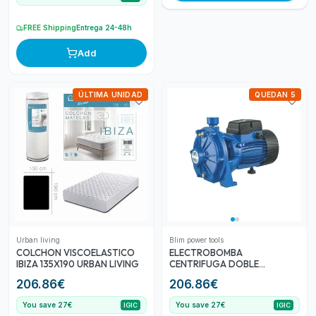
FREE Shipping
Entrega 24-48h
Add
ÚLTIMA UNIDAD
QUEDAN 5
Urban living
Blim power tools
COLCHON VISCOELASTICO
ELECTROBOMBA
IBIZA 135X190 URBAN LIVING
CENTRIFUGA DOBLE
IMPULSOR 1.5HP BLIM
206.86
€
206.86
€
You save 27€
You save 27€
IGIC
IGIC