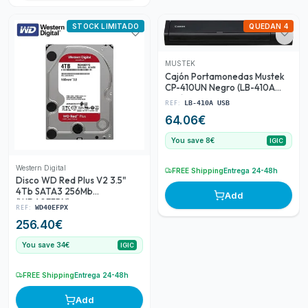
STOCK LIMITADO
QUEDAN 4
MUSTEK
Cajón Portamonedas Mustek
CP-410UN Negro (LB-410A
USB)
REF:
LB-410A USB
64.06
€
You save 8€
IGIC
Western Digital
FREE Shipping
Entrega 24-48h
Disco WD Red Plus V2 3.5"
4Tb SATA3 256Mb
Add
(WD40EFPX)
REF:
WD40EFPX
256.40
€
You save 34€
IGIC
FREE Shipping
Entrega 24-48h
Add