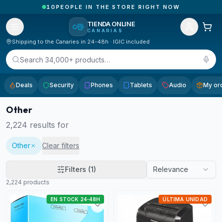
1
ORDERS RECEIVED TODAY IN CANARY ISLANDS
TIENDA ONLINE
CANARIAS
Shipping to the Canaries in 24-48h · IGIC included
Search 34,000+ products…
Deals
Security
Phones
Tablets
Audio
My or
Other
2,224
results for
Other
Clear filters
Filters
(1)
Relevance
2,224
products
EN STOCK 24-48H
ÚLTIMA UNIDAD