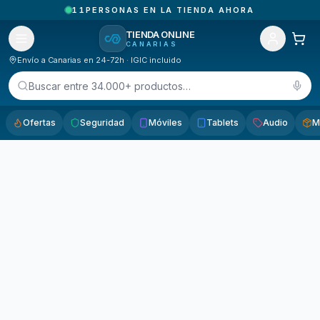
11
PERSONAS EN LA TIENDA AHORA
TIENDA ONLINE
CANARIAS
Envío a Canarias en 24-72h · IGIC incluido
Buscar entre 34.000+ productos…
Ofertas
Seguridad
Móviles
Tablets
Audio
M