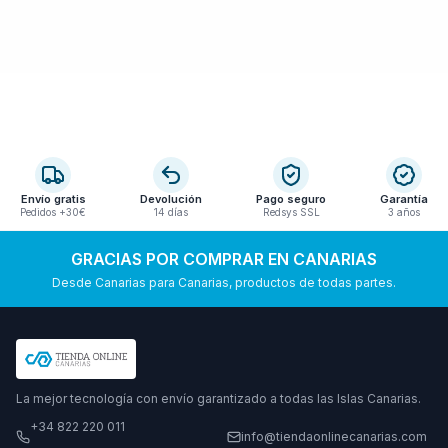
Envío gratis
Devolución
Pago seguro
Garantía
Pedidos +30€
14 días
Redsys SSL
3 años
GRACIAS POR COMPRAR EN CANARIAS
Desde Canarias para Canarias, productos de todas partes.
La mejor tecnología con envío garantizado a todas las Islas Canarias.
+34 822 220 011
info@tiendaonlinecanarias.com