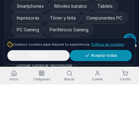
Smartphones
Móviles baratos
Tablets
Impresoras
Tóner y tinta
Componentes PC
PC Gaming
Periféricos Gaming
Redes y WiFi
Auriculares
Usamos cookies para mejorar tu experiencia.
Política de cookies
Cámaras de seguridad
Rechazar
Aceptar todas
Dónde comprar tecnología
Inicio
Categorías
Buscar
Cuenta
Carrito
Marcas destacadas
HP
Xiaomi
Samsung
Brother
Epson
Asus
Logitech