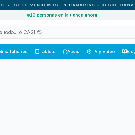
•
SOLO VENDEMOS EN CANARIAS - DESDE CANARIA
19
personas en la tienda ahora
Smartphones
Tablets
Audio
TV y Vídeo
Blo