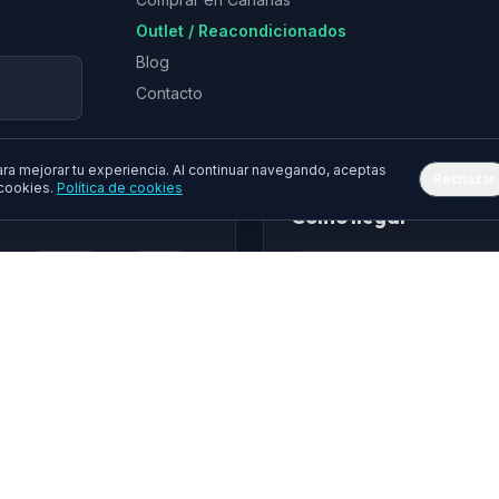
Outlet / Reacondicionados
Blog
Contacto
a mejorar tu experiencia. Al continuar navegando, aceptas
Rechazar
 cookies.
Política de cookies
Cómo llegar
Epson
Asus
hua
Gembird