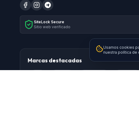
SiteLock Secure
Sitio web verificado
Usamos cookies par
nuestra política de
Marcas destacadas
HP
Xiaomi
Samsung
Brother
Logitech
TP-Link
AISENS
Da
Ewent