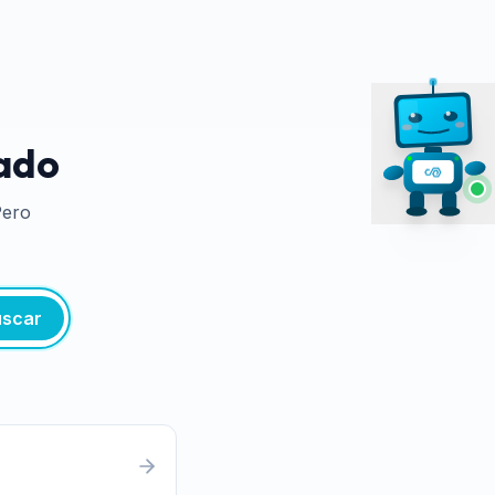
tado
Pero
scar