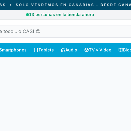
•
SOLO VENDEMOS EN CANARIAS - DESDE CANARI
13
personas en la tienda ahora
Smartphones
Tablets
Audio
TV y Vídeo
Blo