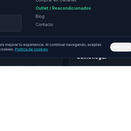
Outlet / Reacondicionados
Blog
Contacto
a mejorar tu experiencia. Al continuar navegando, aceptas
Rechazar
 cookies.
Política de cookies
Cómo llegar
Epson
Asus
hua
Gembird