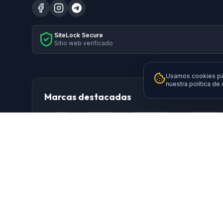
SiteLock Secure
Sitio web verificado
Usamos cookies par
nuestra política de
Marcas destacadas
HP
Xiaomi
Samsung
Brother
Logitech
TP-Link
AISENS
Da
Ewent