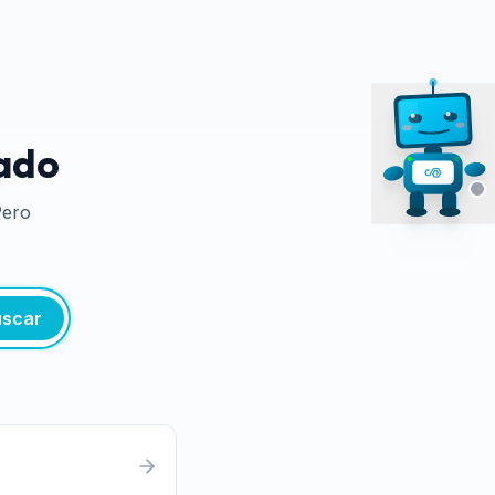
tado
Pero
scar