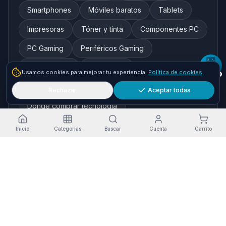
Smartphones
Móviles baratos
Tablets
Impresoras
Tóner y tinta
Componentes PC
PC Gaming
Periféricos Gaming
Redes y WiFi
Auriculares
Usamos cookies para mejorar tu experiencia.
Política de cookies
Cámaras de seguridad
Rechazar
Aceptar todas
Dónde comprar tecnología
Inicio
Categorías
Buscar
Cuenta
Carrito
Marcas destacadas
HP
Xiaomi
Samsung
Brother
Epson
Asus
Logitech