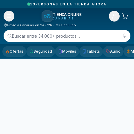
13
PERSONAS EN LA TIENDA AHORA
TIENDA ONLINE
CANARIAS
Envío a Canarias en 24-72h · IGIC incluido
Buscar entre 34.000+ productos…
Ofertas
Seguridad
Móviles
Tablets
Audio
M