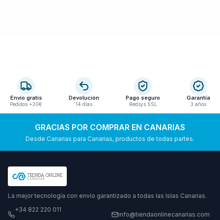
Envío gratis
Devolución
Pago seguro
Garantía
Pedidos +30€
14 días
Redsys SSL
3 años
GRACIAS POR COMPRAR EN CANARIAS
Desde Canarias para Canarias, productos de todas partes.
La mejor tecnología con envío garantizado a todas las Islas Canarias.
+34 822 220 011
info@tiendaonlinecanarias.com