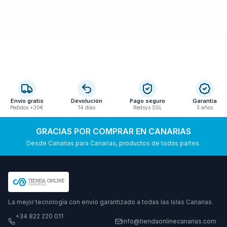
Envío gratis
Devolución
Pago seguro
Garantía
Pedidos +30€
14 días
Redsys SSL
3 años
GRACIAS POR COMPRAR EN CANARIAS
Desde Canarias para Canarias, productos de todas partes.
La mejor tecnología con envío garantizado a todas las Islas Canarias.
+34 822 220 011
info@tiendaonlinecanarias.com