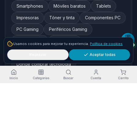
Smartphones
Móviles baratos
Tablets
Impresoras
Tóner y tinta
Componentes PC
PC Gaming
Periféricos Gaming
Redes y WiFi
Auriculares
Usamos cookies para mejorar tu experiencia.
Política de cookies
Cámaras de seguridad
Rechazar
Aceptar todas
Dónde comprar tecnología
Inicio
Categorías
Buscar
Cuenta
Carrito
Marcas destacadas
HP
Xiaomi
Samsung
Brother
Epson
Asus
Logitech