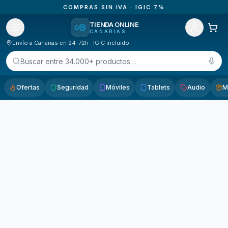
COMPRAS SIN IVA · IGIC 7%
TIENDA ONLINE
CANARIAS
Envío a Canarias en 24-72h · IGIC incluido
Buscar entre 34.000+ productos…
Ofertas
Seguridad
Móviles
Tablets
Audio
M