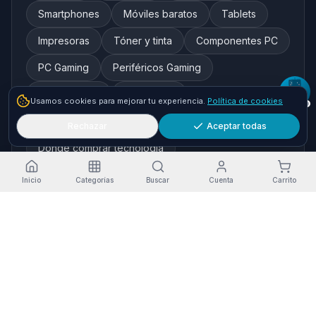
Smartphones
Móviles baratos
Tablets
Impresoras
Tóner y tinta
Componentes PC
PC Gaming
Periféricos Gaming
Redes y WiFi
Auriculares
Usamos cookies para mejorar tu experiencia.
Política de cookies
Cámaras de seguridad
Rechazar
Aceptar todas
Dónde comprar tecnología
Inicio
Categorías
Buscar
Cuenta
Carrito
Marcas destacadas
HP
Xiaomi
Samsung
Brother
Epson
Asus
Logitech