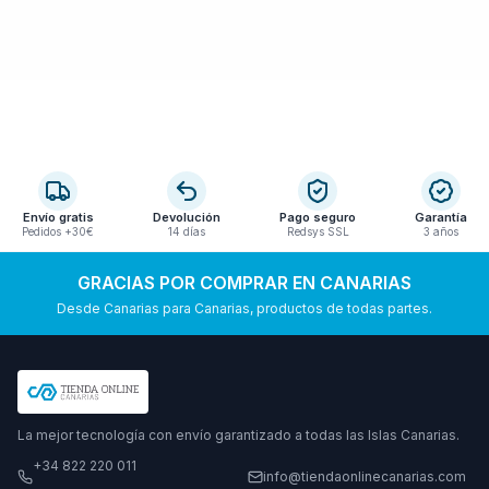
Envío gratis
Devolución
Pago seguro
Garantía
Pedidos +30€
14 días
Redsys SSL
3 años
GRACIAS POR COMPRAR EN CANARIAS
Desde Canarias para Canarias, productos de todas partes.
La mejor tecnología con envío garantizado a todas las Islas Canarias.
+34 822 220 011
info@tiendaonlinecanarias.com