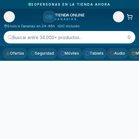
10
PERSONAS EN LA TIENDA AHORA
TIENDA ONLINE
CANARIAS
Envío a Canarias en 24-48h · IGIC incluido
Buscar entre 34.000+ productos…
Ofertas
Seguridad
Móviles
Tablets
Audio
M