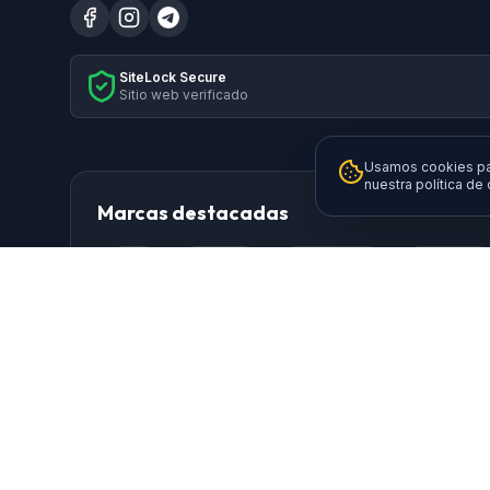
SiteLock Secure
Sitio web verificado
Usamos cookies par
nuestra política de
Marcas destacadas
HP
Xiaomi
Samsung
Brother
Logitech
TP-Link
AISENS
Da
Ewent