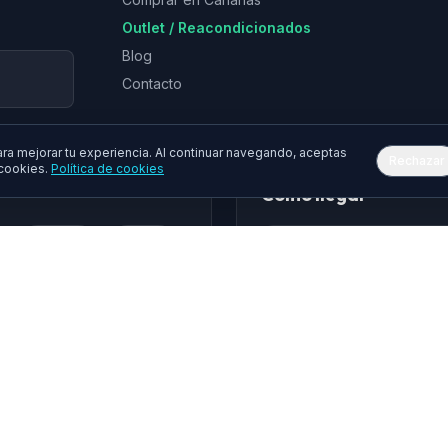
Outlet / Reacondicionados
Blog
Contacto
a mejorar tu experiencia. Al continuar navegando, aceptas
Rechazar
 cookies.
Política de cookies
Cómo llegar
Epson
Asus
hua
Gembird