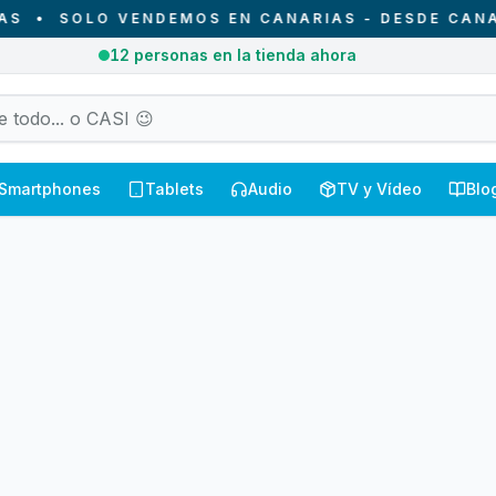
•
SOLO VENDEMOS EN CANARIAS - DESDE CANARI
12
personas en la tienda ahora
Smartphones
Tablets
Audio
TV y Vídeo
Blo