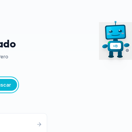
tado
Pero
scar