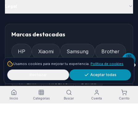
Legal
Marcas destacadas
HP
Xiaomi
Samsung
Brother
Usamos cookies para mejorar tu experiencia.
Política de cookies
Epson
Asus
Logitech
Rechazar
Aceptar todas
TP-Link
AISENS
Dahua
Gembird
Ewent
Inicio
Categorías
Buscar
Cuenta
Carrito
Cómo llegar
Pol. Ind. Granadilla, Nave 36