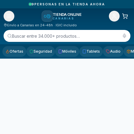
9
PERSONAS EN LA TIENDA AHORA
TIENDA ONLINE
CANARIAS
Envío a Canarias en 24-48h · IGIC incluido
Buscar entre 34.000+ productos…
Ofertas
Seguridad
Móviles
Tablets
Audio
M