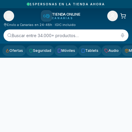
15
PERSONAS EN LA TIENDA AHORA
TIENDA ONLINE
CANARIAS
Envío a Canarias en 24-48h · IGIC incluido
Buscar entre 34.000+ productos…
Ofertas
Seguridad
Móviles
Tablets
Audio
M