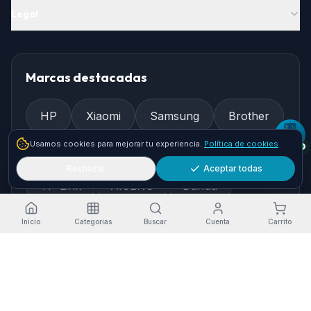
Legal
Marcas destacadas
HP
Xiaomi
Samsung
Brother
Usamos cookies para mejorar tu experiencia.
Política de cookies
Epson
Asus
Logitech
Rechazar
Aceptar todas
TP-Link
AISENS
Dahua
Gembird
Ewent
Inicio
Categorías
Buscar
Cuenta
Carrito
Cómo llegar
Pol. Ind. Granadilla, Nave 36