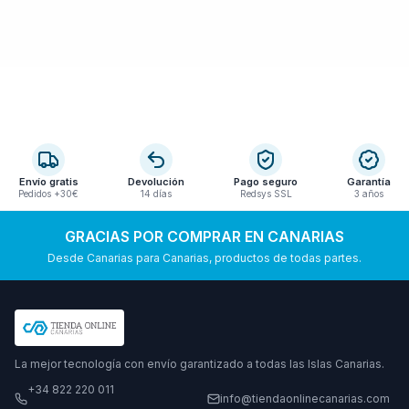
Envío gratis
Devolución
Pago seguro
Garantía
Pedidos +30€
14 días
Redsys SSL
3 años
GRACIAS POR COMPRAR EN CANARIAS
Desde Canarias para Canarias, productos de todas partes.
La mejor tecnología con envío garantizado a todas las Islas Canarias.
+34 822 220 011
info@tiendaonlinecanarias.com