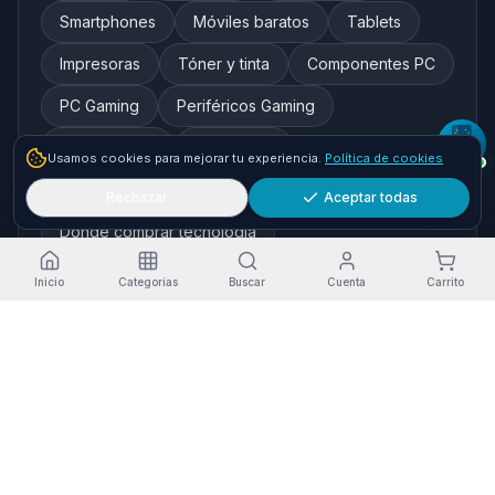
Smartphones
Móviles baratos
Tablets
Impresoras
Tóner y tinta
Componentes PC
PC Gaming
Periféricos Gaming
Redes y WiFi
Auriculares
Usamos cookies para mejorar tu experiencia.
Política de cookies
Cámaras de seguridad
Rechazar
Aceptar todas
Dónde comprar tecnología
Inicio
Categorías
Buscar
Cuenta
Carrito
Marcas destacadas
HP
Xiaomi
Samsung
Brother
Epson
Asus
Logitech