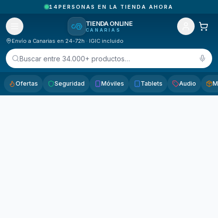
14
PERSONAS EN LA TIENDA AHORA
TIENDA ONLINE
CANARIAS
Envío a Canarias en 24-72h · IGIC incluido
Buscar entre 34.000+ productos…
Ofertas
Seguridad
Móviles
Tablets
Audio
M