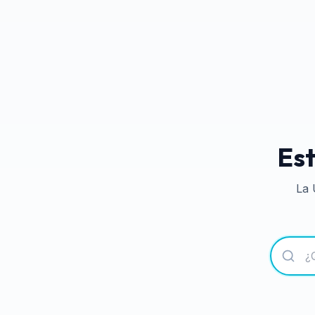
Est
La 