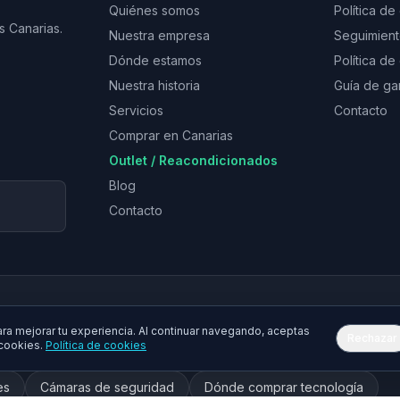
Quiénes somos
Política de
s Canarias.
Nuestra empresa
Seguimien
Dónde estamos
Política d
Nuestra historia
Guía de ga
Servicios
Contacto
Comprar en Canarias
Outlet / Reacondicionados
Blog
Contacto
a mejorar tu experiencia. Al continuar navegando, aceptas
Rechazar
 cookies.
Política de cookies
tphones
Móviles baratos
Tablets
Impresoras
Tóner
es
Cámaras de seguridad
Dónde comprar tecnología