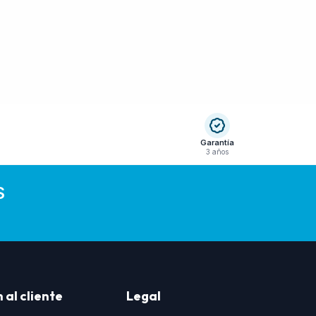
Garantía
3 años
S
 al cliente
Legal