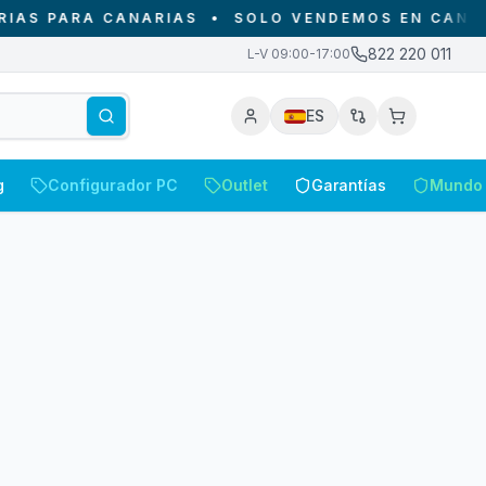
S PARA CANARIAS
•
SOLO VENDEMOS EN CANARIAS
822 220 011
L-V 09:00-17:00
ES
g
Configurador PC
Outlet
Garantías
Mundo 