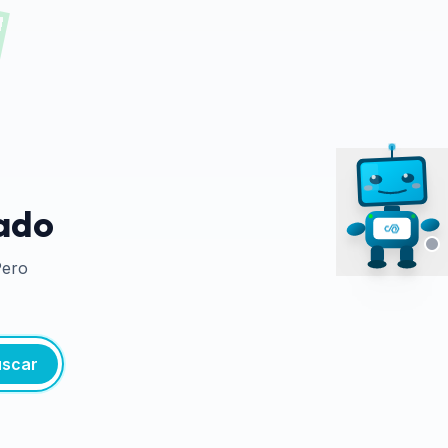
tado
Pero
scar