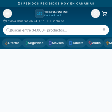
1
PEDIDOS RECIBIDOS HOY EN CANARIAS
TIENDA ONLINE
CANARIAS
Envío a Canarias en 24-48h · IGIC incluido
Buscar entre 34.000+ productos…
Ofertas
Seguridad
Móviles
Tablets
Audio
M