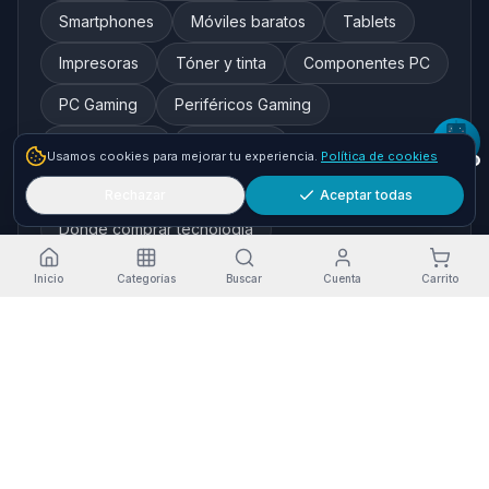
Smartphones
Móviles baratos
Tablets
Impresoras
Tóner y tinta
Componentes PC
PC Gaming
Periféricos Gaming
Redes y WiFi
Auriculares
Usamos cookies para mejorar tu experiencia.
Política de cookies
Cámaras de seguridad
Rechazar
Aceptar todas
Dónde comprar tecnología
Inicio
Categorías
Buscar
Cuenta
Carrito
Marcas destacadas
HP
Xiaomi
Samsung
Brother
Epson
Asus
Logitech