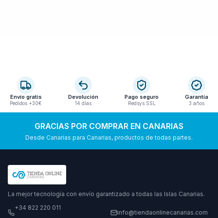
Envío gratis
Devolución
Pago seguro
Garantía
Pedidos +30€
14 días
Redsys SSL
3 años
GRACIAS POR COMPRAR EN CANARIAS
Desde Canarias para Canarias, productos de todas partes.
La mejor tecnología con envío garantizado a todas las Islas Canarias.
+34 822 220 011
info@tiendaonlinecanarias.com