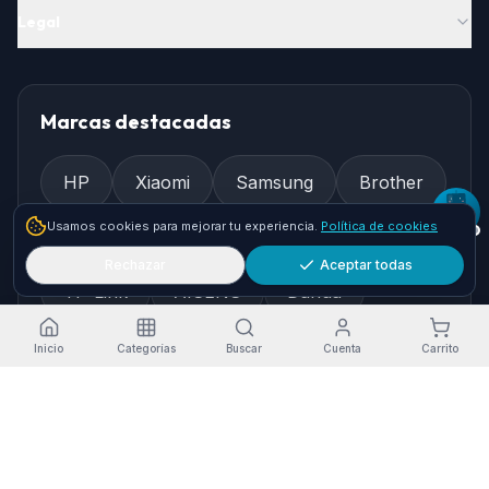
Legal
Marcas destacadas
HP
Xiaomi
Samsung
Brother
Usamos cookies para mejorar tu experiencia.
Política de cookies
Epson
Asus
Logitech
Rechazar
Aceptar todas
TP-Link
AISENS
Dahua
Gembird
Ewent
Inicio
Categorías
Buscar
Cuenta
Carrito
Cómo llegar
Pol. Ind. Granadilla, Nave 36