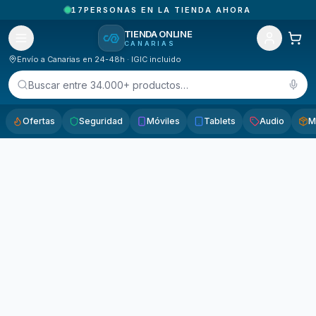
17
PERSONAS EN LA TIENDA AHORA
TIENDA ONLINE
CANARIAS
Envío a Canarias en 24-48h · IGIC incluido
Buscar entre 34.000+ productos…
Ofertas
Seguridad
Móviles
Tablets
Audio
M