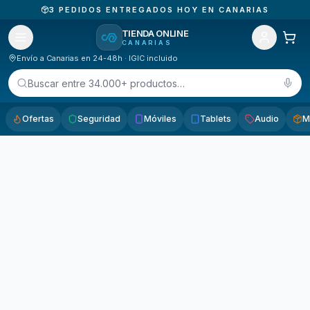
3
PEDIDOS ENTREGADOS HOY EN CANARIAS
TIENDA ONLINE
CANARIAS
Envío a Canarias en 24-48h · IGIC incluido
Buscar entre 34.000+ productos…
Ofertas
Seguridad
Móviles
Tablets
Audio
M