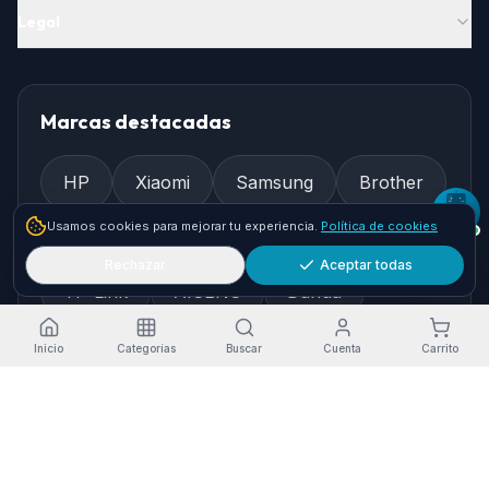
Legal
Marcas destacadas
HP
Xiaomi
Samsung
Brother
Usamos cookies para mejorar tu experiencia.
Política de cookies
Epson
Asus
Logitech
Rechazar
Aceptar todas
TP-Link
AISENS
Dahua
Gembird
Ewent
Inicio
Categorías
Buscar
Cuenta
Carrito
Cómo llegar
Pol. Ind. Granadilla, Nave 36