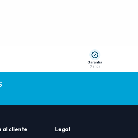
Garantía
3 años
S
 al cliente
Legal