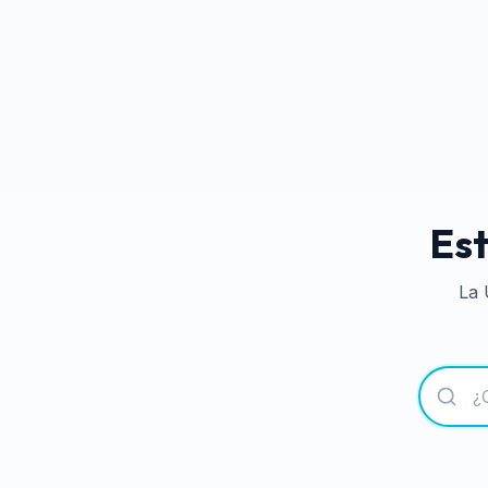
Est
La 