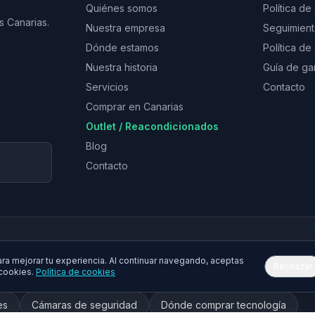
Quiénes somos
Política de
s Canarias.
Nuestra empresa
Seguimien
Dónde estamos
Política d
Nuestra historia
Guía de ga
Servicios
Contacto
Comprar en Canarias
Outlet / Reacondicionados
Blog
Contacto
a mejorar tu experiencia. Al continuar navegando, aceptas
Rechazar
 cookies.
Política de cookies
tphones
Móviles baratos
Tablets
Impresoras
Tóner
es
Cámaras de seguridad
Dónde comprar tecnología