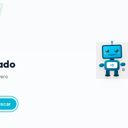
tado
Pero
scar