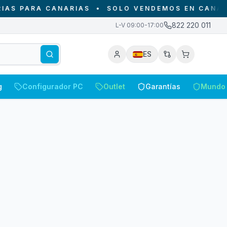
 PARA CANARIAS
•
SOLO VENDEMOS EN CANARIAS 
822 220 011
L-V 09:00-17:00
ES
g
Configurador PC
Outlet
Garantías
Mundo 