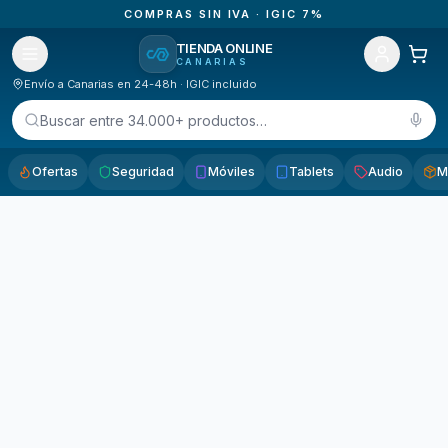
COMPRAS SIN IVA · IGIC 7%
TIENDA ONLINE
CANARIAS
Envío a Canarias en 24-48h · IGIC incluido
Buscar entre 34.000+ productos…
Ofertas
Seguridad
Móviles
Tablets
Audio
M