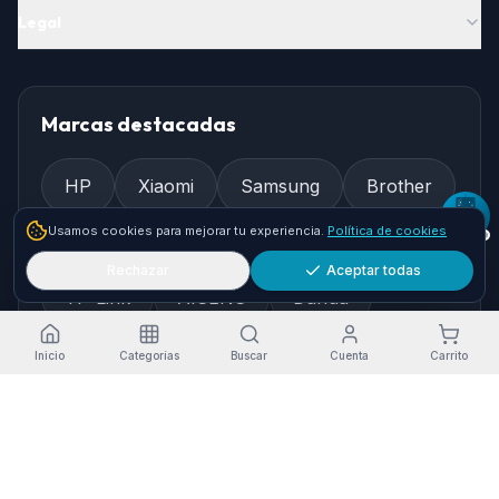
Legal
Marcas destacadas
HP
Xiaomi
Samsung
Brother
Usamos cookies para mejorar tu experiencia.
Política de cookies
Epson
Asus
Logitech
Rechazar
Aceptar todas
TP-Link
AISENS
Dahua
Gembird
Ewent
Inicio
Categorías
Buscar
Cuenta
Carrito
Cómo llegar
Pol. Ind. Granadilla, Nave 36