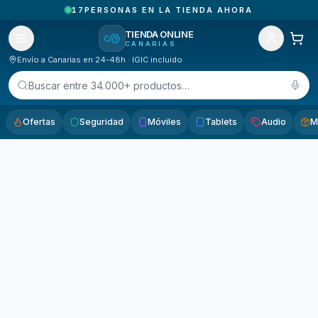
17
PERSONAS EN LA TIENDA AHORA
TIENDA ONLINE
CANARIAS
Envío a Canarias en 24-48h · IGIC incluido
Buscar entre 34.000+ productos…
Ofertas
Seguridad
Móviles
Tablets
Audio
M