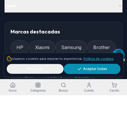
Legal
Marcas destacadas
HP
Xiaomi
Samsung
Brother
Usamos cookies para mejorar tu experiencia.
Política de cookies
Epson
Asus
Logitech
Rechazar
Aceptar todas
TP-Link
AISENS
Dahua
Gembird
Ewent
Inicio
Categorías
Buscar
Cuenta
Carrito
Cómo llegar
Pol. Ind. Granadilla, Nave 36