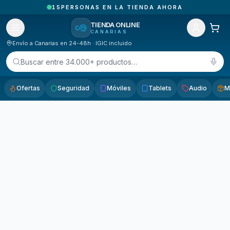
15
PERSONAS EN LA TIENDA AHORA
TIENDA ONLINE
CANARIAS
Envío a Canarias en 24-48h · IGIC incluido
Buscar entre 34.000+ productos…
Ofertas
Seguridad
Móviles
Tablets
Audio
M