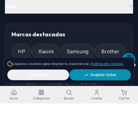
Legal
Marcas destacadas
HP
Xiaomi
Samsung
Brother
Usamos cookies para mejorar tu experiencia.
Política de cookies
Epson
Asus
Logitech
Rechazar
Aceptar todas
TP-Link
AISENS
Dahua
Gembird
Ewent
Inicio
Categorías
Buscar
Cuenta
Carrito
Cómo llegar
Pol. Ind. Granadilla, Nave 36