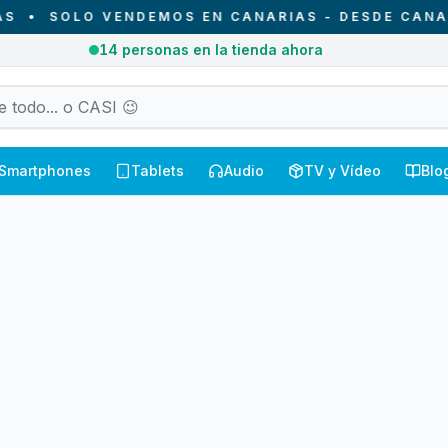
•
SOLO VENDEMOS EN CANARIAS - DESDE CANARIA
14
personas en la tienda ahora
Smartphones
Tablets
Audio
TV y Vídeo
Blo