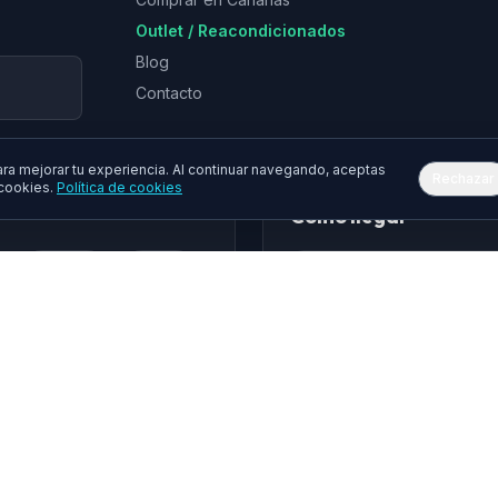
Outlet / Reacondicionados
Blog
Contacto
a mejorar tu experiencia. Al continuar navegando, aceptas
Rechazar
 cookies.
Política de cookies
Cómo llegar
Epson
Asus
hua
Gembird