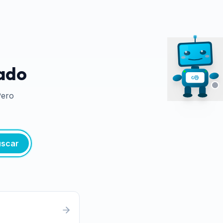
tado
Pero
scar