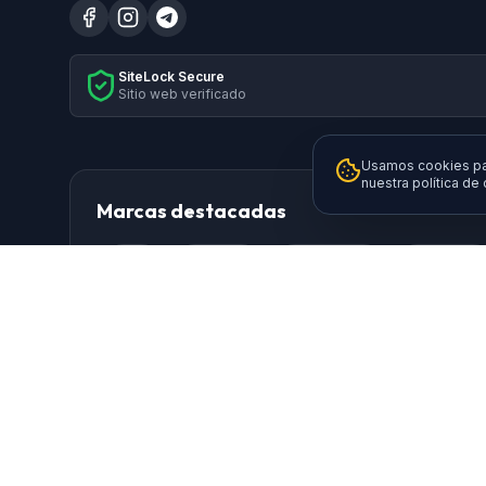
SiteLock Secure
Sitio web verificado
Usamos cookies par
nuestra política de
Marcas destacadas
HP
Xiaomi
Samsung
Brother
Logitech
TP-Link
AISENS
Da
Ewent