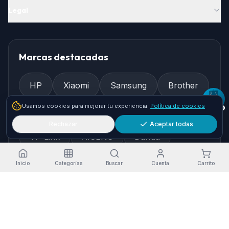
Legal
Marcas destacadas
HP
Xiaomi
Samsung
Brother
Usamos cookies para mejorar tu experiencia.
Política de cookies
Epson
Asus
Logitech
Rechazar
Aceptar todas
TP-Link
AISENS
Dahua
Gembird
Ewent
Inicio
Categorías
Buscar
Cuenta
Carrito
Cómo llegar
Pol. Ind. Granadilla, Nave 36