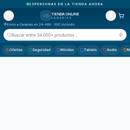
13
PERSONAS EN LA TIENDA AHORA
TIENDA ONLINE
CANARIAS
Envío a Canarias en 24-48h · IGIC incluido
Buscar entre 34.000+ productos…
Ofertas
Seguridad
Móviles
Tablets
Audio
M