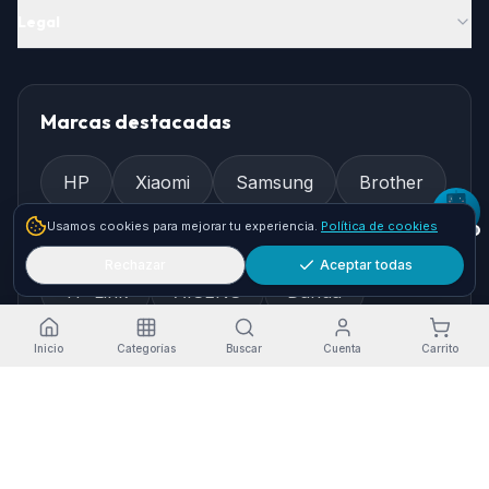
Legal
Marcas destacadas
HP
Xiaomi
Samsung
Brother
Usamos cookies para mejorar tu experiencia.
Política de cookies
Epson
Asus
Logitech
Rechazar
Aceptar todas
TP-Link
AISENS
Dahua
Gembird
Ewent
Inicio
Categorías
Buscar
Cuenta
Carrito
Cómo llegar
Pol. Ind. Granadilla, Nave 36