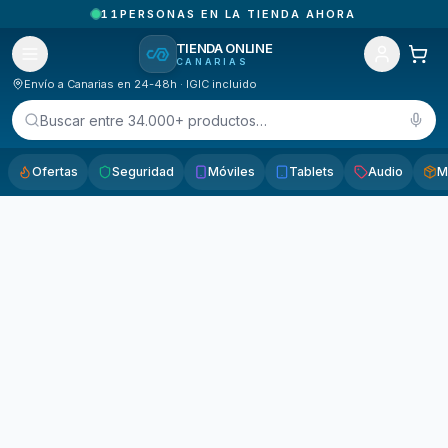
11
PERSONAS EN LA TIENDA AHORA
TIENDA ONLINE
CANARIAS
Envío a Canarias en 24-48h · IGIC incluido
Buscar entre 34.000+ productos…
Ofertas
Seguridad
Móviles
Tablets
Audio
M