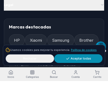
Legal
Marcas destacadas
HP
Xiaomi
Samsung
Brother
Usamos cookies para mejorar tu experiencia.
Política de cookies
Epson
Asus
Logitech
Rechazar
Aceptar todas
TP-Link
AISENS
Dahua
Gembird
Ewent
Inicio
Categorías
Buscar
Cuenta
Carrito
Cómo llegar
Pol. Ind. Granadilla, Nave 36