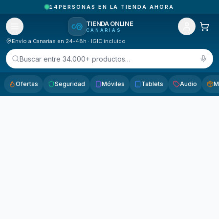
14
PERSONAS EN LA TIENDA AHORA
TIENDA ONLINE
CANARIAS
Envío a Canarias en 24-48h · IGIC incluido
Buscar entre 34.000+ productos…
Ofertas
Seguridad
Móviles
Tablets
Audio
M