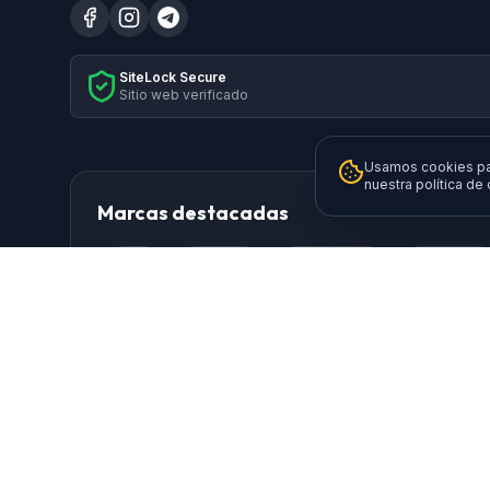
SiteLock Secure
Sitio web verificado
Usamos cookies par
nuestra política de
Marcas destacadas
HP
Xiaomi
Samsung
Brother
Logitech
TP-Link
AISENS
Da
Ewent