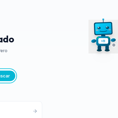
tado
Pero
scar