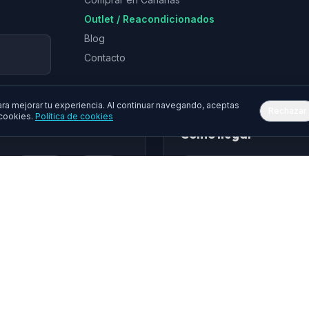
Outlet / Reacondicionados
Blog
Contacto
a mejorar tu experiencia. Al continuar navegando, aceptas
Rechazar
 cookies.
Política de cookies
Cómo llegar
Epson
Asus
hua
Gembird